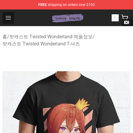
FREE
shipping on orders over $100
Twisted Wonderland Store - Official Twisted Wonderlan
Open menu
홈
/
팟캐스트 Twisted Wonderland 제품정보
/
팟캐스트 Twisted Wonderland T-셔츠