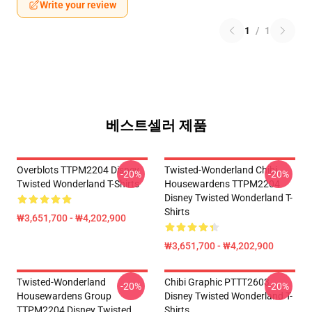
Write your review
1
/
1
베스트셀러 제품
Overblots TTPM2204 Disney
Twisted-Wonderland Chibi
-20%
-20%
Twisted Wonderland T-Shirts
Housewardens TTPM2204
Disney Twisted Wonderland T-
Shirts
₩3,651,700 - ₩4,202,900
₩3,651,700 - ₩4,202,900
Twisted-Wonderland
Chibi Graphic PTTT2603
-20%
-20%
Housewardens Group
Disney Twisted Wonderland T-
TTPM2204 Disney Twisted
Shirts