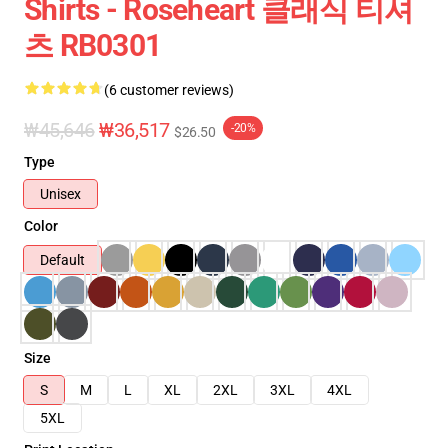
Shirts - Roseheart 클래식 티셔
츠 RB0301
(6 customer reviews)
₩45,646
₩36,517
-20%
$26.50
Type
Unisex
Color
Default
Size
S
M
L
XL
2XL
3XL
4XL
5XL