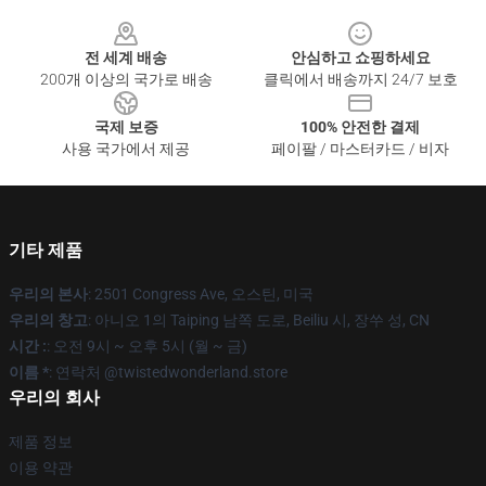
Footer
전 세계 배송
안심하고 쇼핑하세요
200개 이상의 국가로 배송
클릭에서 배송까지 24/7 보호
국제 보증
100% 안전한 결제
사용 국가에서 제공
페이팔 / 마스터카드 / 비자
기타 제품
우리의 본사
: 2501 Congress Ave, 오스틴, 미국
우리의 창고
: 아니오 1의 Taiping 남쪽 도로, Beiliu 시, 장쑤 성, CN
시간 :
: 오전 9시 ~ 오후 5시 (월 ~ 금)
이름 *
: 연락처 @twistedwonderland.store
우리의 회사
제품 정보
이용 약관