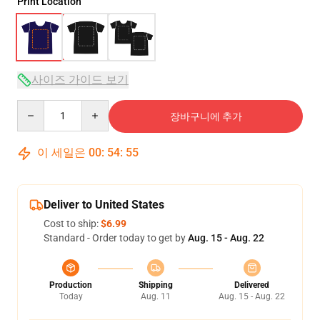
Print Location
사이즈 가이드 보기
Quantity
장바구니에 추가
이 세일은
00
:
54
:
54
Deliver to United States
Cost to ship:
$6.99
Standard - Order today to get by
Aug. 15 - Aug. 22
Production
Shipping
Delivered
Today
Aug. 11
Aug. 15 - Aug. 22