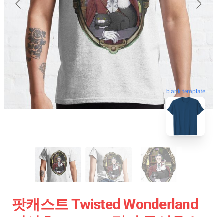
blank template
팟캐스트 Twisted Wonderland