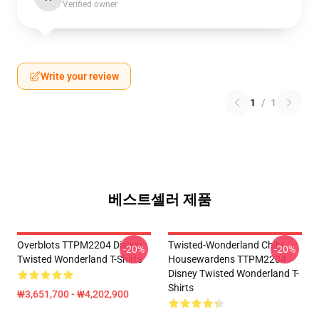
Verified owner
Write your review
1
/
1
베스트셀러 제품
Overblots TTPM2204 Disney
Twisted-Wonderland Chibi
-20%
-20%
Twisted Wonderland T-Shirts
Housewardens TTPM2204
Disney Twisted Wonderland T-
Shirts
₩3,651,700 - ₩4,202,900