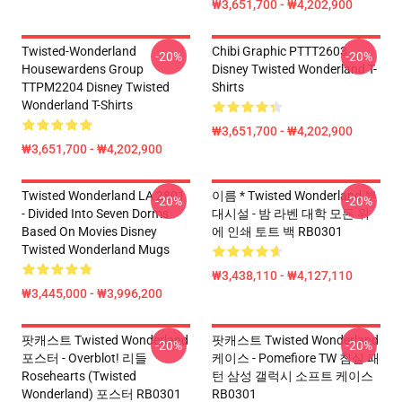
₩3,651,700 - ₩4,202,900
Twisted-Wonderland
Chibi Graphic PTTT2603
-20%
-20%
Housewardens Group
Disney Twisted Wonderland T-
TTPM2204 Disney Twisted
Shirts
Wonderland T-Shirts
₩3,651,700 - ₩4,202,900
₩3,651,700 - ₩4,202,900
Twisted Wonderland LA 2801
이름 * Twisted Wonderland 부
-20%
-20%
- Divided Into Seven Dorms
대시설 - 밤 라벤 대학 모든 위
Based On Movies Disney
에 인쇄 토트 백 RB0301
Twisted Wonderland Mugs
₩3,438,110 - ₩4,127,110
₩3,445,000 - ₩3,996,200
팟캐스트 Twisted Wonderland
팟캐스트 Twisted Wonderland
-20%
-20%
포스터 - Overblot! 리들
케이스 - Pomefiore TW 침실 패
Rosehearts (Twisted
턴 삼성 갤럭시 소프트 케이스
Wonderland) 포스터 RB0301
RB0301