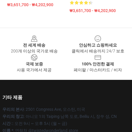
₩3,651,700 - ₩4,202,900
₩3,651,700 - ₩4,202,900
Footer
전 세계 배송
안심하고 쇼핑하세요
200개 이상의 국가로 배송
클릭에서 배송까지 24/7 보호
국제 보증
100% 안전한 결제
사용 국가에서 제공
페이팔 / 마스터카드 / 비자
기타 제품
우리의 본사
: 2501 Congress Ave, 오스틴, 미국
우리의 창고
: 아니오 1의 Taiping 남쪽 도로, Beiliu 시, 장쑤 성, CN
시간 :
: 오전 9시 ~ 오후 5시 (월 ~ 금)
이름 *
: 연락처 @twistedwonderland.store