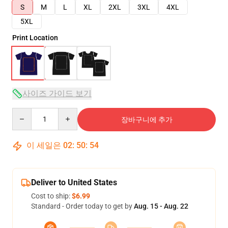
S
M
L
XL
2XL
3XL
4XL
5XL
Print Location
사이즈 가이드 보기
Quantity
장바구니에 추가
이 세일은
02
:
50
:
54
Deliver to United States
Cost to ship:
$6.99
Standard - Order today to get by
Aug. 15 - Aug. 22