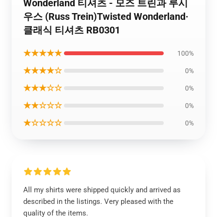
Wonderland 티셔츠 - 모즈 트린과 루시
우스 (Russ Trein)Twisted Wonderland·
클래식 티셔츠 RB0301
★★★★★
100%
★★★★☆
0%
★★★☆☆
0%
★★☆☆☆
0%
★☆☆☆☆
0%
All my shirts were shipped quickly and arrived as
described in the listings. Very pleased with the
quality of the items.