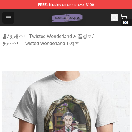
FREE
shipping on orders over $100
Twisted Wonderland Store - Official Twisted Wonderlan
Open menu
홈
/
팟캐스트 Twisted Wonderland 제품정보
/
팟캐스트 Twisted Wonderland T-셔츠