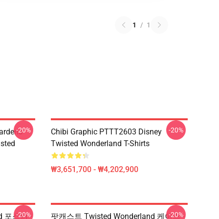
1
/
1
-20%
-20%
ardens
Chibi Graphic PTTT2603 Disney
sted
Twisted Wonderland T-Shirts
₩3,651,700 - ₩4,202,900
-20%
-20%
d 포스터 -
팟캐스트 Twisted Wonderland 케이스 -