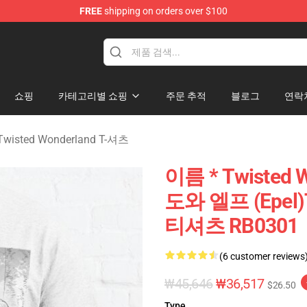
FREE
shipping on orders over $100
and Merchandise Shop
쇼핑
카테고리별 쇼핑
주문 추적
블로그
연락
isted Wonderland T-셔츠
이름 * Twisted
도와 엘프 (Epel)
티셔츠 RB0301
(6 customer reviews
₩45,646
₩36,517
$26.50
Type