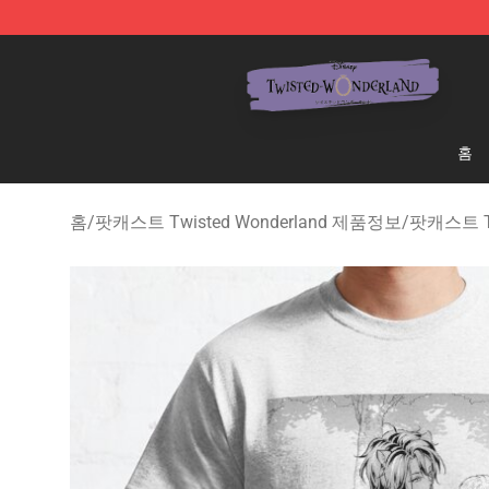
Twisted Wonderland Store - Official Twisted Wonderl
홈
홈
/
팟캐스트 Twisted Wonderland 제품정보
/
팟캐스트 Tw