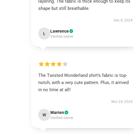
layering. The fabric is thick enough to keep its
shape but still breathable.
Dec 8, 2024
Lawrence
L
Verified owner
The Twisted Wonderland shirt’s fabric is top-
notch, with a very cute pattern. Plus, it arrived
in no time at all!
Nov 24, 2024
Warren
W
Verified owner