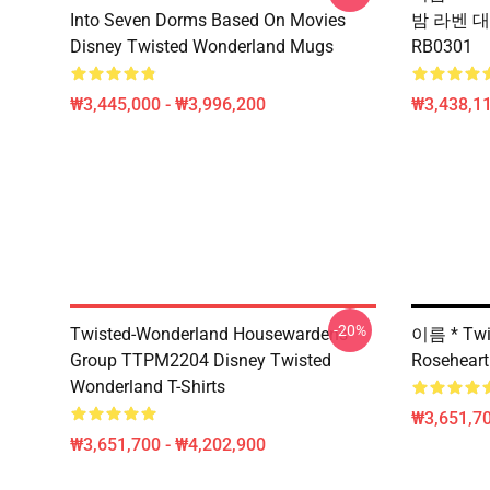
Into Seven Dorms Based On Movies
밤 라벤 대
Disney Twisted Wonderland Mugs
RB0301
₩3,445,000 - ₩3,996,200
₩3,438,11
-20%
Twisted-Wonderland Housewardens
이름 * Twis
Group TTPM2204 Disney Twisted
Rosehea
Wonderland T-Shirts
₩3,651,70
₩3,651,700 - ₩4,202,900