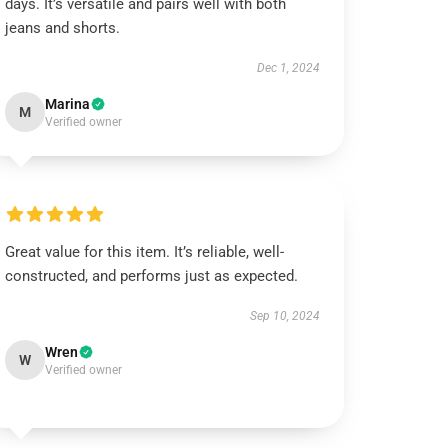
days. It’s versatile and pairs well with both
jeans and shorts.
Dec 1, 2024
Marina
M
Verified owner
Great value for this item. It’s reliable, well-
constructed, and performs just as expected.
Sep 10, 2024
Wren
W
Verified owner