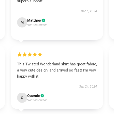
superb support.
Dec 5, 2024
Matthew
M
Verified owner
This Twisted Wonderland shirt has great fabric,
a very cute design, and arrived so fast! I’m very
happy with it!
Sep 24, 2024
Quentin
Q
Verified owner