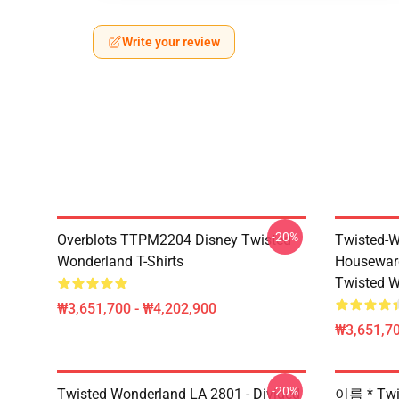
Write your review
-20%
Overblots TTPM2204 Disney Twisted
Twisted-W
Wonderland T-Shirts
Housewar
Twisted W
₩3,651,700 - ₩4,202,900
₩3,651,70
-20%
Twisted Wonderland LA 2801 - Divided
이름 * Twi