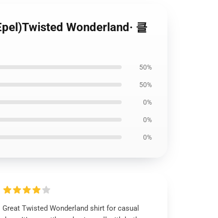
el)Twisted Wonderland· 클
50%
50%
0%
0%
0%
Great Twisted Wonderland shirt for casual