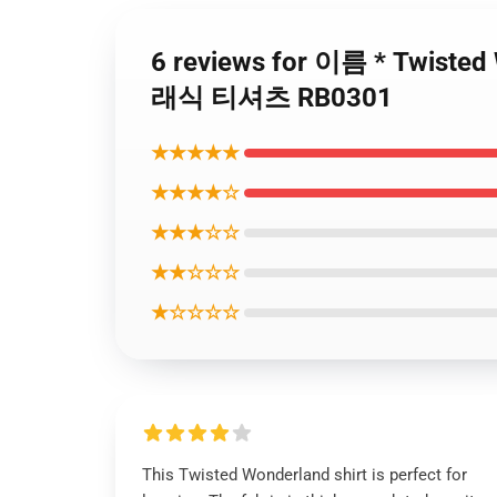
6 reviews for 이름 * Twis
래식 티셔츠 RB0301
★★★★★
★★★★☆
★★★☆☆
★★☆☆☆
★☆☆☆☆
This Twisted Wonderland shirt is perfect for