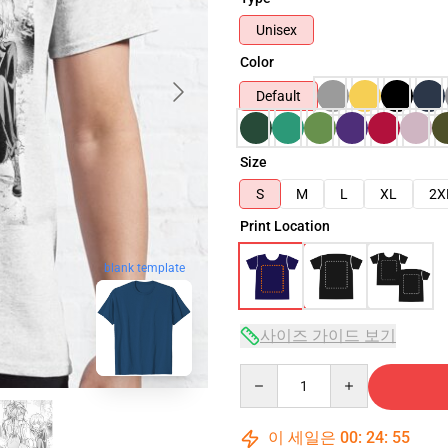
Unisex
Color
Default
Size
S
M
L
XL
2X
Print Location
blank template
사이즈 가이드 보기
Quantity
이 세일은
00
:
24
:
54