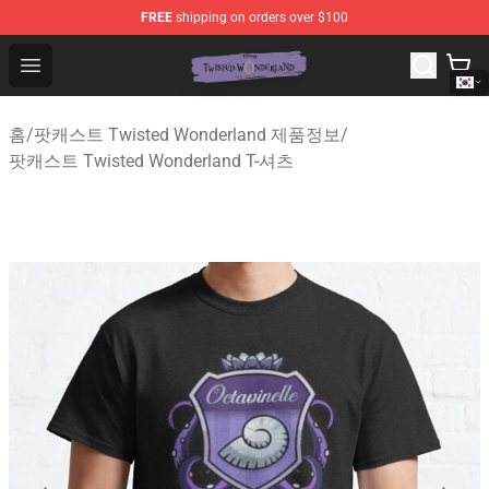
FREE
shipping on orders over $100
Twisted Wonderland Store - Official Twisted Wonderlan
Open menu
홈
/
팟캐스트 Twisted Wonderland 제품정보
/
팟캐스트 Twisted Wonderland T-셔츠