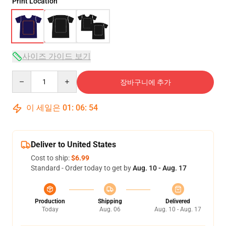
Print Location
사이즈 가이드 보기
Quantity
장바구니에 추가
이 세일은
01
:
06
:
54
Deliver to United States
Cost to ship:
$6.99
Standard - Order today to get by
Aug. 10 - Aug. 17
Production
Shipping
Delivered
Today
Aug. 06
Aug. 10 - Aug. 17