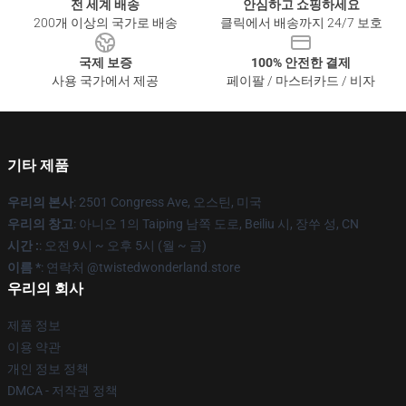
전 세계 배송
안심하고 쇼핑하세요
200개 이상의 국가로 배송
클릭에서 배송까지 24/7 보호
국제 보증
100% 안전한 결제
사용 국가에서 제공
페이팔 / 마스터카드 / 비자
기타 제품
우리의 본사
: 2501 Congress Ave, 오스틴, 미국
우리의 창고
: 아니오 1의 Taiping 남쪽 도로, Beiliu 시, 장쑤 성, CN
시간 :
: 오전 9시 ~ 오후 5시 (월 ~ 금)
이름 *
: 연락처 @twistedwonderland.store
우리의 회사
제품 정보
이용 약관
개인 정보 정책
DMCA - 저작권 정책