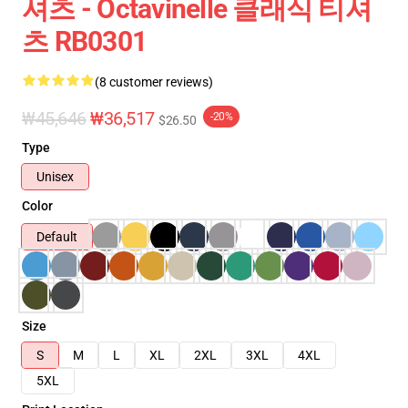
셔츠 - Octavinelle 클래식 티셔
츠 RB0301
(8 customer reviews)
₩45,646
₩36,517
-20%
$26.50
Type
Unisex
Color
Default
Size
S
M
L
XL
2XL
3XL
4XL
5XL