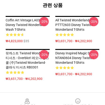
관련 상품
Coffin Art Vintage LA0307
All Twisted Wonderland Boys
-20%
-20%
Disney Twisted Wonderland
PTTT2603 Disney Twisted
Wash T-Shirts
Wonderland T-Shirts
₩4,823,000
$35
₩3,651,700 - ₩4,202,900
팟캐스트 Twisted Wonderland
Disney Inspired Magic School
-20%
-20%
티셔츠 - Overblot! 레오나 킹스
NTAN0604 Disney Twisted
쿨 (주)Twisted Wonderland·
Wonderland T-Shirts
클래식 티셔츠 RB0301
₩3,651,700 - ₩4,202,900
₩3,651,700 - ₩4,202,900
Footer