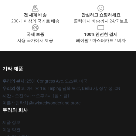
Footer
전 세계 배송
안심하고 쇼핑하세요
200개 이상의 국가로 배송
클릭에서 배송까지 24/7 보호
국제 보증
100% 안전한 결제
사용 국가에서 제공
페이팔 / 마스터카드 / 비자
기타 제품
우리의 본사
: 2501 Congress Ave, 오스틴, 미국
우리의 창고
: 아니오 1의 Taiping 남쪽 도로, Beiliu 시, 장쑤 성, CN
시간 :
: 오전 9시 ~ 오후 5시 (월 ~ 금)
이름 *
: 연락처 @twistedwonderland.store
우리의 회사
제품 정보
이용 약관