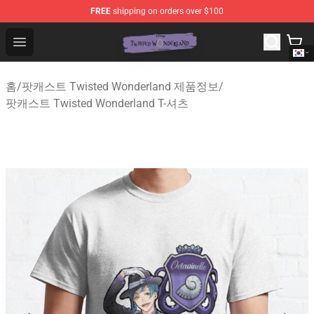
FREE
shipping on orders over $100
Twisted Wonderland Store - Official Twisted Wonderlan
Open menu
홈
/
팟캐스트 Twisted Wonderland 제품정보
/
팟캐스트 Twisted Wonderland T-셔츠