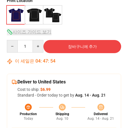
Print Location
사이즈 가이드 보기
Quantity
장바구니에 추가
이 세일은
04
:
47
:
54
Deliver to United States
Cost to ship:
$6.99
Standard - Order today to get by
Aug. 14 - Aug. 21
Production
Shipping
Delivered
Today
Aug. 10
Aug. 14 - Aug. 21