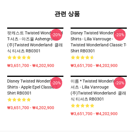
관련 상품
팟캐스트 Twisted Wonderland
Disney Twisted Wonderland T-
-20%
-20%
T-셔츠 - 아즈울 Ashengrotto
Shirts - Lilia Vanrouge -
(주)Twisted Wonderland· 클래
Twisted Wonderland Classic T-
식 티셔츠 RB0301
Shirt RB0301
₩3,651,700 - ₩4,202,900
₩3,651,700 - ₩4,202,900
Disney Twisted Wonderland T-
이름 * Twisted Wonderland 티
-20%
-20%
Shirts - Apple Epel Classic T-
셔츠 - Lilia Vanrouge
Shirt RB0301
(주)Twisted Wonderland· 클래
식 티셔츠 RB0301
₩3,651,700 - ₩4,202,900
₩3,651,700 - ₩4,202,900