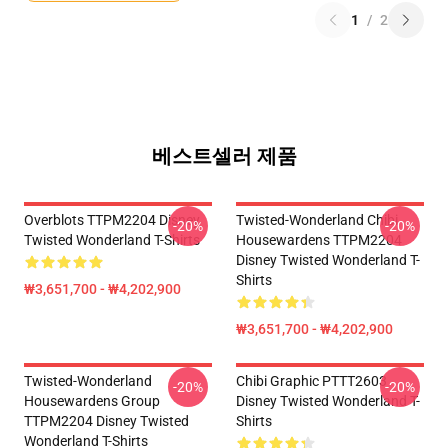
1
/
2
베스트셀러 제품
Overblots TTPM2204 Disney
Twisted-Wonderland Chibi
-20%
-20%
Twisted Wonderland T-Shirts
Housewardens TTPM2204
Disney Twisted Wonderland T-
Shirts
₩3,651,700 - ₩4,202,900
₩3,651,700 - ₩4,202,900
Twisted-Wonderland
Chibi Graphic PTTT2603
-20%
-20%
Housewardens Group
Disney Twisted Wonderland T-
TTPM2204 Disney Twisted
Shirts
Wonderland T-Shirts