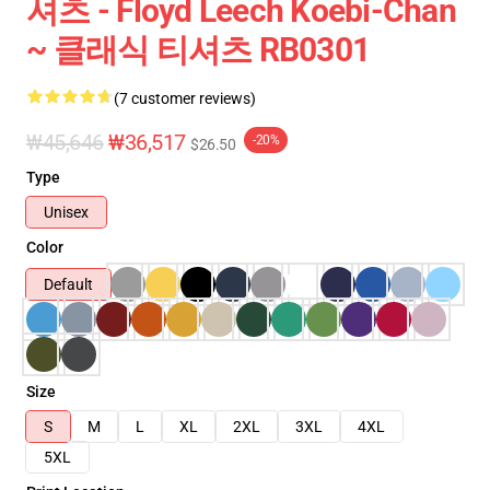
셔츠 - Floyd Leech Koebi-Chan
~ 클래식 티셔츠 RB0301
(7 customer reviews)
₩45,646
₩36,517
-20%
$26.50
Type
Unisex
Color
Default
Size
S
M
L
XL
2XL
3XL
4XL
5XL