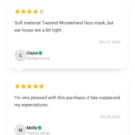
Soft material Twisted Wonderland face mask, but
ear loops are a bit tight.
Nov 27, 2024
Claire
C
Verified owner
I’m very pleased with this purchase; it has surpassed
my expectations.
Oct 24, 2024
Molly
M
Verified owner