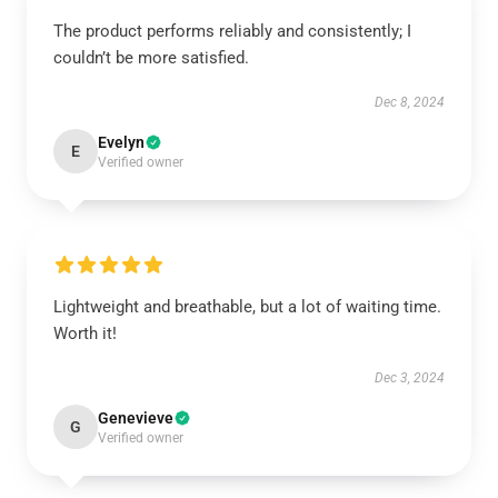
The product performs reliably and consistently; I
couldn’t be more satisfied.
Dec 8, 2024
Evelyn
E
Verified owner
Lightweight and breathable, but a lot of waiting time.
Worth it!
Dec 3, 2024
Genevieve
G
Verified owner