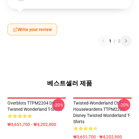
Write your review
1
/
2
베스트셀러 제품
Overblots TTPM2204 Disney
Twisted-Wonderland Chibi
-20%
-20%
Twisted Wonderland T-Shirts
Housewardens TTPM2204
Disney Twisted Wonderland T-
Shirts
₩3,651,700 - ₩4,202,900
₩3,651,700 - ₩4,202,900