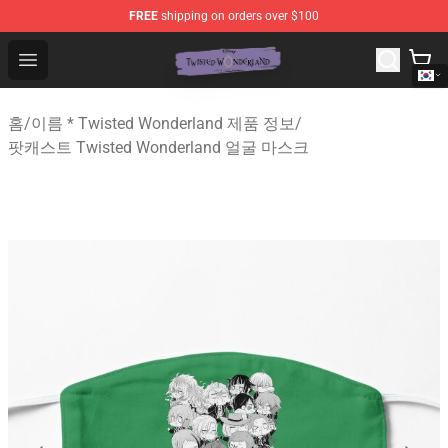
FREE
shipping on orders over $100
Twisted Wonderland Store - Official Twisted Wonderlan
Open menu
홈
/
이름 * Twisted Wonderland 제품 정보
/
팟캐스트 Twisted Wonderland 얼굴 마스크