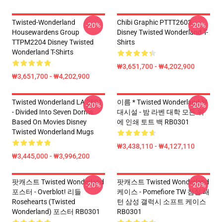
Twisted-Wonderland
Chibi Graphic PTTT2603
-20%
-20%
Housewardens Group
Disney Twisted Wonderland T-
TTPM2204 Disney Twisted
Shirts
Wonderland T-Shirts
₩3,651,700 - ₩4,202,900
₩3,651,700 - ₩4,202,900
Twisted Wonderland LA 2801
이름 * Twisted Wonderland 부
-20%
-20%
- Divided Into Seven Dorms
대시설 - 밤 라벤 대학 모든 위
Based On Movies Disney
에 인쇄 토트 백 RB0301
Twisted Wonderland Mugs
₩3,438,110 - ₩4,127,110
₩3,445,000 - ₩3,996,200
팟캐스트 Twisted Wonderland
팟캐스트 Twisted Wonderland
-20%
-20%
포스터 - Overblot! 리들
케이스 - Pomefiore TW 침실 패
Rosehearts (Twisted
턴 삼성 갤럭시 소프트 케이스
Wonderland) 포스터 RB0301
RB0301