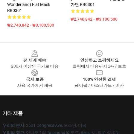
Wonderland) Flat Mask
가면 RB0301
RB0301
₩2,740,842 - ₩3,100,500
₩2,740,842 - ₩3,100,500
Footer
전 세계 배송
안심하고 쇼핑하세요
200개 이상의 국가로 배송
클릭에서 배송까지 24/7 보호
국제 보증
100% 안전한 결제
사용 국가에서 제공
페이팔 / 마스터카드 / 비자
기타 제품
우리의 본사
: 2501 Congress Ave, 오스틴, 미국
우리의 창고
: 아니오 1의 Taiping 남쪽 도로, Beiliu 시, 장쑤 성, CN