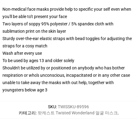
Non-medical face masks provide help to specific your self even when
you'll be able to't present your face
Two layers of soppy 95% polyester / 5% spandex cloth with
sublimation print on the skin layer
Sturdy over-the-ear elastic straps with bead toggles for adjusting the
straps for a cosy match
Wash after every use
To be used by ages 13 and older solely
Shouldn't be utilized by or positioned on anybody who has bother
respiration or who's unconscious, incapacitated or in any other case
unable to take away the masks with out help, together with
youngsters below age 3
SKU
:
TWISSKU-89596
카테고리
:
팟캐스트 Twisted Wonderland 얼굴 마스크
,