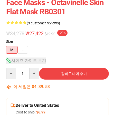
Face Masks - Octavinelle Skin
Flat Mask RB0301
(3 customer reviews)
₩34,278
₩27,422
-20%
$19.90
Size
M
L
사이즈 가이드 보기
Quantity
장바구니에 추가
이 세일은
04
:
39
:
53
Deliver to United States
Cost to ship:
$6.99