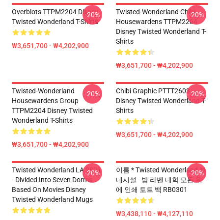
Overblots TTPM2204 Disney
Twisted-Wonderland Chibi
-20%
-20%
Twisted Wonderland T-Shirts
Housewardens TTPM2204
Disney Twisted Wonderland T-
Shirts
₩3,651,700 - ₩4,202,900
₩3,651,700 - ₩4,202,900
Twisted-Wonderland
Chibi Graphic PTTT2603
-20%
-20%
Housewardens Group
Disney Twisted Wonderland T-
TTPM2204 Disney Twisted
Shirts
Wonderland T-Shirts
₩3,651,700 - ₩4,202,900
₩3,651,700 - ₩4,202,900
Twisted Wonderland LA 2801
이름 * Twisted Wonderland 부
-20%
-20%
- Divided Into Seven Dorms
대시설 - 밤 라벤 대학 모든 위
Based On Movies Disney
에 인쇄 토트 백 RB0301
Twisted Wonderland Mugs
₩3,438,110 - ₩4,127,110