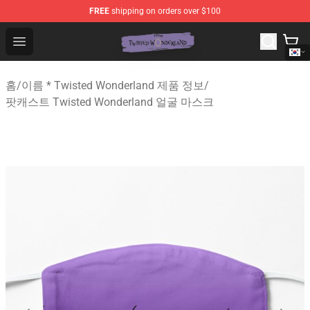
FREE
shipping on orders over $100
Twisted Wonderland Store - Official Twisted Wonderlan
Open menu
홈
/
이름 * Twisted Wonderland 제품 정보
/
팟캐스트 Twisted Wonderland 얼굴 마스크