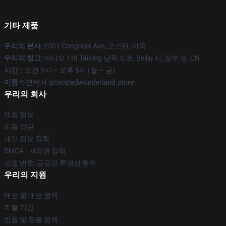
기타 제품
우리의 본사
: 2501 Congress Ave, 오스틴, 미국
우리의 창고
: 아니오 1의 Taiping 남쪽 도로, Beiliu 시, 장쑤 성, CN
시간 :
: 오전 9시 ~ 오후 5시 (월 ~ 금)
이름 *
: 연락처 @twistedwonderland.store
우리의 회사
제품 정보
이용 약관
개인 정보 정책
DMCA - 저작권 정책
모델 번호: 공급망 투명성 행위
우리의 지원
배송 및 배송 정책
지불 기간
반품 및 환불 정책