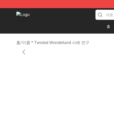
Twisted Wonderland Store - Official Twisted Wonderl
홈
홈
/
이름 * Twisted Wonderland 사례 연구