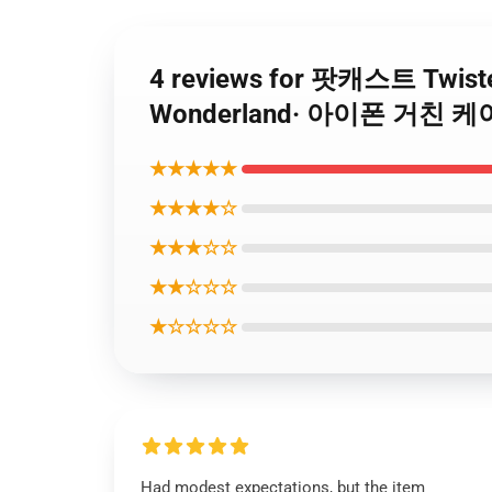
4 reviews for 팟캐스트 Twis
Wonderland· 아이폰 거친 케
★★★★★
★★★★☆
★★★☆☆
★★☆☆☆
★☆☆☆☆
Had modest expectations, but the item