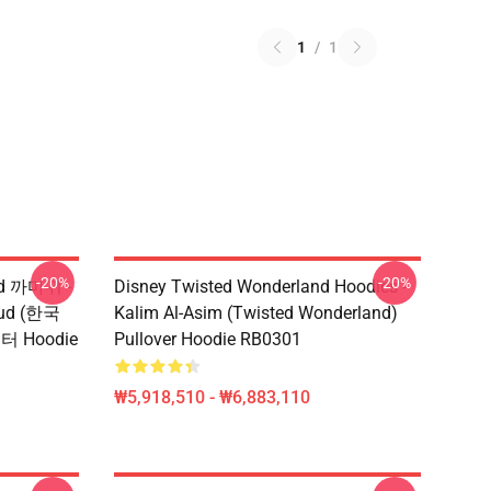
1
/
1
-20%
-20%
d 까마귀 -
Disney Twisted Wonderland Hoodies -
roud (한국
Kalim Al-Asim (Twisted Wonderland)
웨터 Hoodie
Pullover Hoodie RB0301
₩5,918,510 - ₩6,883,110