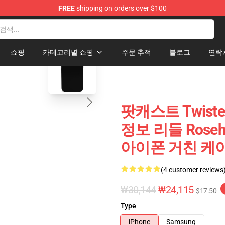
FREE
shipping on orders over $100
and Merchandise Shop
blank template
쇼핑
카테고리별 쇼핑
주문 추적
블로그
연락
팟캐스트 Twisted
정보 리들 Rosehea
아이폰 거친 케이
(4 customer reviews
₩30,144
₩24,115
$17.50
Type
iPhone
Samsung