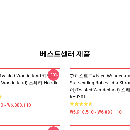
베스트셀러 제품
-20%
isted Wonderland 카테고
팟캐스트 Twisted Wonderlan
 Wonderland) 스웨터 Hoodie
Starsending Robes! Idia Sh
어)Twisted Wonderland) 스
RB0301
0 - ₩6,883,110
₩5,918,510 - ₩6,883,110