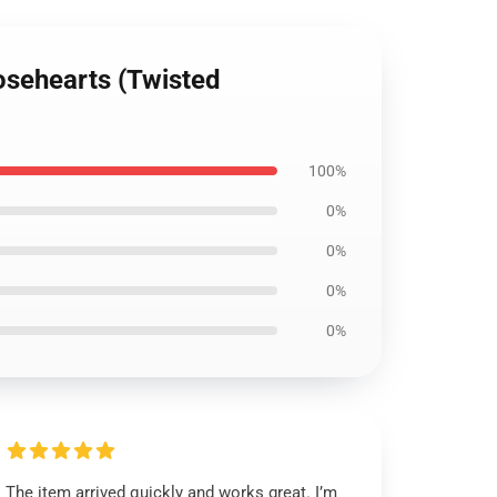
ehearts (Twisted
100%
0%
0%
0%
0%
The item arrived quickly and works great. I’m