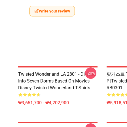
Write your review
-20%
Twisted Wonderland LA 2801 - Divided
팟캐스트 Tw
Into Seven Dorms Based On Movies
리Twisted
Disney Twisted Wonderland T-Shirts
RB0301
₩3,651,700 - ₩4,202,900
₩5,918,51