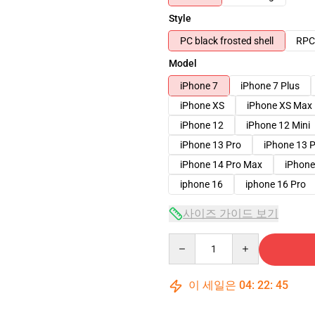
Style
PC black frosted shell
RPC 
Model
iPhone 7
iPhone 7 Plus
iPhone XS
iPhone XS Max
iPhone 12
iPhone 12 Mini
iPhone 13 Pro
iPhone 13 
iPhone 14 Pro Max
iPhone
iphone 16
iphone 16 Pro
사이즈 가이드 보기
Quantity
이 세일은
04
:
22
:
44