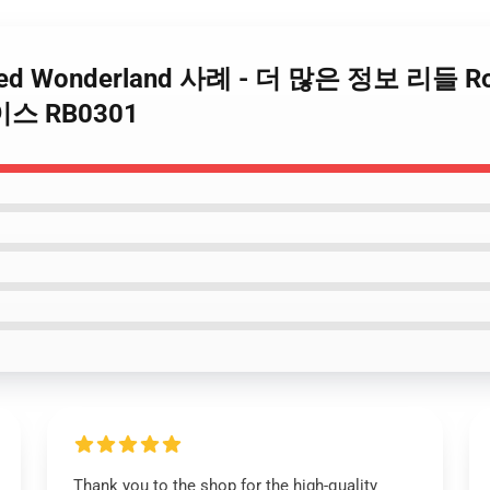
ted Wonderland 사례 - 더 많은 정보 리들 Ros
이스 RB0301
Thank you to the shop for the high-quality