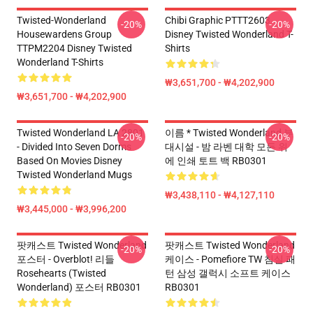
Twisted-Wonderland
Chibi Graphic PTTT2603
-20%
-20%
Housewardens Group
Disney Twisted Wonderland T-
TTPM2204 Disney Twisted
Shirts
Wonderland T-Shirts
₩3,651,700 - ₩4,202,900
₩3,651,700 - ₩4,202,900
Twisted Wonderland LA 2801
이름 * Twisted Wonderland 부
-20%
-20%
- Divided Into Seven Dorms
대시설 - 밤 라벤 대학 모든 위
Based On Movies Disney
에 인쇄 토트 백 RB0301
Twisted Wonderland Mugs
₩3,438,110 - ₩4,127,110
₩3,445,000 - ₩3,996,200
팟캐스트 Twisted Wonderland
팟캐스트 Twisted Wonderland
-20%
-20%
포스터 - Overblot! 리들
케이스 - Pomefiore TW 침실 패
Rosehearts (Twisted
턴 삼성 갤럭시 소프트 케이스
Wonderland) 포스터 RB0301
RB0301