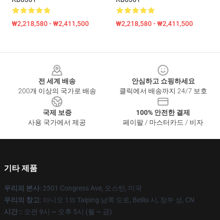
₩2,218,580 - ₩2,411,500
₩2,218,580 - ₩2,411,500
Footer
전 세계 배송
안심하고 쇼핑하세요
200개 이상의 국가로 배송
클릭에서 배송까지 24/7 보호
국제 보증
100% 안전한 결제
사용 국가에서 제공
페이팔 / 마스터카드 / 비자
기타 제품
우리의 본사
: 2501 Congress Ave, 오스틴, 미국
우리의 창고
: 아니오 1의 Taiping 남쪽 도로, Beiliu 시, 장쑤 성, CN
시간 :
: 오전 9시 ~ 오후 5시 (월 ~ 금)