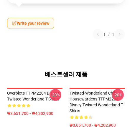
Write your review
1
/
1
베스트셀러 제품
Overblots TTPM2204 Disney
Twisted-Wonderland Chibi
-20%
-20%
Twisted Wonderland T-Shirts
Housewardens TTPM2204
Disney Twisted Wonderland T-
Shirts
₩3,651,700 - ₩4,202,900
₩3,651,700 - ₩4,202,900