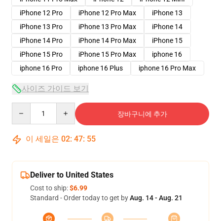
iPhone 12 Pro
iPhone 12 Pro Max
iPhone 13
iPhone 13 Pro
iPhone 13 Pro Max
iPhone 14
iPhone 14 Pro
iPhone 14 Pro Max
iPhone 15
iPhone 15 Pro
iPhone 15 Pro Max
iphone 16
iphone 16 Pro
iphone 16 Plus
iphone 16 Pro Max
사이즈 가이드 보기
Quantity
장바구니에 추가
이 세일은
02
:
47
:
54
Deliver to United States
Cost to ship:
$6.99
Standard - Order today to get by
Aug. 14 - Aug. 21