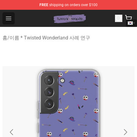
FREE
shipping on orders over $100
Twisted Wonderland Store - Official Twisted Wonderlan
Open menu
홈
/
이름 * Twisted Wonderland 사례 연구