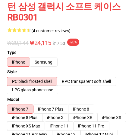
턴 삼성 갤럭시 소프트 케이스
RB0301
(4 customer reviews)
₩30,144
₩24,115
-20%
$17.50
Type
iPhone
Samsung
Style
PC black frosted shell
RPC transparent soft shell
LPC glass phone case
Model
iPhone 7
iPhone 7 Plus
iPhone 8
iPhone 8 Plus
iPhone X
iPhone XR
iPhone XS
iPhone XS Max
iPhone 11
iPhone 11 Pro
iPhone 11 Pro Max
iPhone 12
iPhone 12 Mini