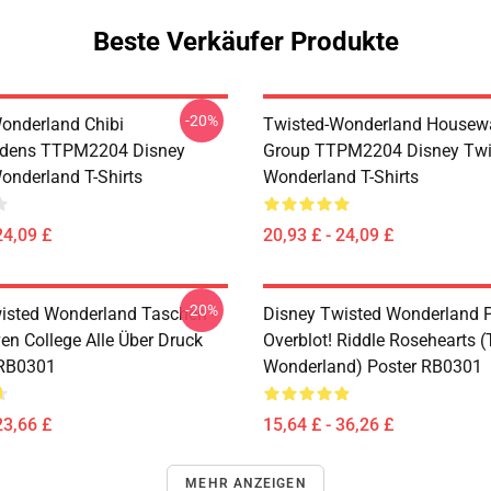
Beste Verkäufer Produkte
-20%
onderland Chibi
Twisted-Wonderland Housew
dens TTPM2204 Disney
Group TTPM2204 Disney Twi
onderland T-Shirts
Wonderland T-Shirts
24,09 £
20,93 £ - 24,09 £
-20%
isted Wonderland Taschen -
Disney Twisted Wonderland P
en College Alle Über Druck
Overblot! Riddle Rosehearts 
 RB0301
Wonderland) Poster RB0301
23,66 £
15,64 £ - 36,26 £
MEHR ANZEIGEN