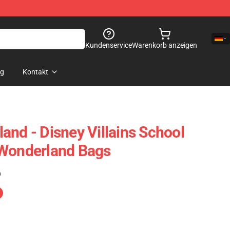
Kundenservice
Warenkorb anzeigen
og
Kontakt
and - Disney Villains School
 Wonderland Bags
)