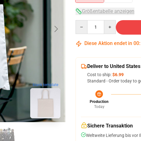
Größentabelle anzeigen
Quantity
Diese Aktion endet in
00
Deliver to United States
Cost to ship:
$6.99
Standard - Order today to g
blank template
Production
Today
Sichere Transaktion
Weltweite Lieferung bis vor I