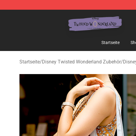
Twisted Wonderland Store - Official Twisted Wonderl
Startseite
Sh
Startseite
/
Disney Twisted Wonderland Zubehör
/
Disne