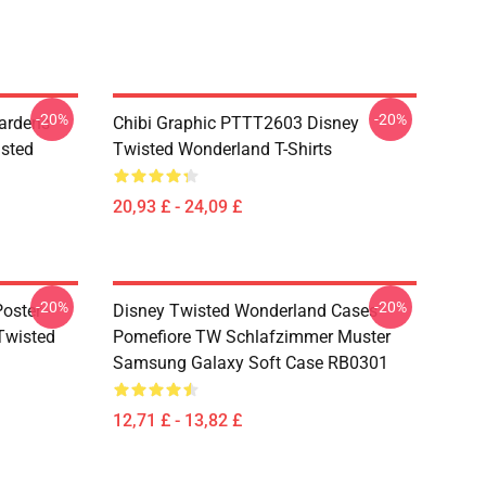
-20%
-20%
ardens
Chibi Graphic PTTT2603 Disney
sted
Twisted Wonderland T-Shirts
20,93 £ - 24,09 £
-20%
-20%
oster -
Disney Twisted Wonderland Cases -
(Twisted
Pomefiore TW Schlafzimmer Muster
Samsung Galaxy Soft Case RB0301
12,71 £ - 13,82 £