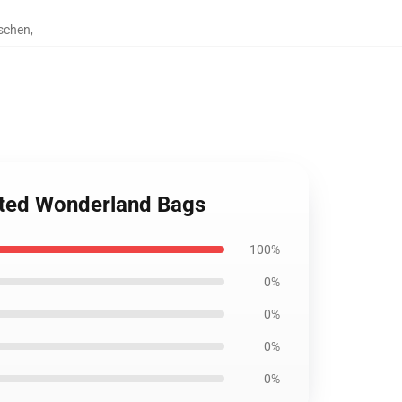
schen
,
isted Wonderland Bags
100%
0%
0%
0%
0%