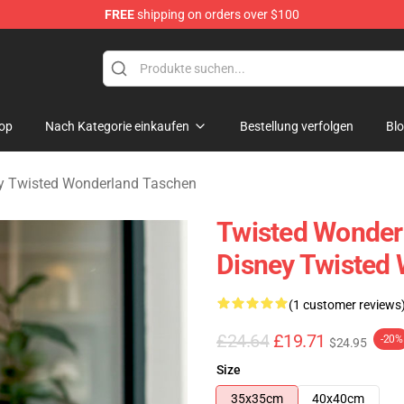
FREE
shipping on orders over $100
and Merchandise Shop
op
Nach Kategorie einkaufen
Bestellung verfolgen
Bl
y Twisted Wonderland Taschen
Twisted Wonderl
Disney Twisted
(1 customer reviews
£24.64
£19.71
-20%
$24.95
Size
35x35cm
40x40cm