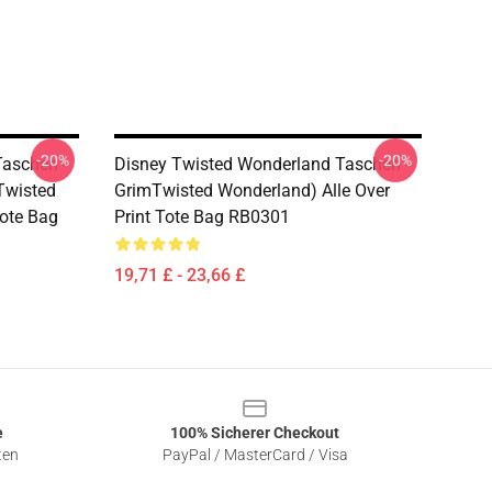
-20%
-20%
aschen -
Disney Twisted Wonderland Taschen -
(Twisted
GrimTwisted Wonderland) Alle Over
Tote Bag
Print Tote Bag RB0301
19,71 £ - 23,66 £
e
100% Sicherer Checkout
ten
PayPal / MasterCard / Visa