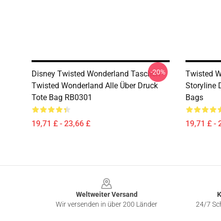
-20%
Disney Twisted Wonderland Taschen -
Twisted W
Twisted Wonderland Alle Über Druck
Storyline
Tote Bag RB0301
Bags
19,71 £ - 23,66 £
19,71 £ - 
Footer
Weltweiter Versand
K
Wir versenden in über 200 Länder
24/7 Sch