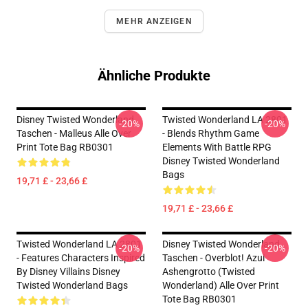
MEHR ANZEIGEN
Ähnliche Produkte
Disney Twisted Wonderland
Twisted Wonderland LA 2801
-20%
-20%
Taschen - Malleus Alle Over
- Blends Rhythm Game
Print Tote Bag RB0301
Elements With Battle RPG
Disney Twisted Wonderland
Bags
19,71 £ - 23,66 £
19,71 £ - 23,66 £
Twisted Wonderland LA 2801
Disney Twisted Wonderland
-20%
-20%
- Features Characters Inspired
Taschen - Overblot! Azul
By Disney Villains Disney
Ashengrotto (Twisted
Twisted Wonderland Bags
Wonderland) Alle Over Print
Tote Bag RB0301