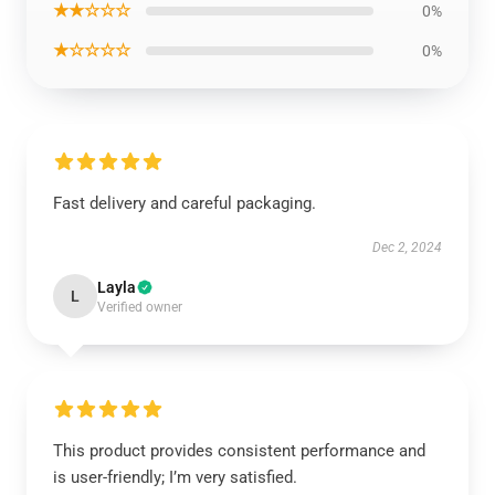
★★☆☆☆
0%
★☆☆☆☆
0%
Fast delivery and careful packaging.
Dec 2, 2024
Layla
L
Verified owner
This product provides consistent performance and
is user-friendly; I’m very satisfied.