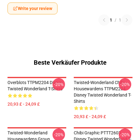
Write your review
1
/
1
Beste Verkäufer Produkte
Overblots TTPM2204 Disney
Twisted-Wonderland Chibi
-20%
-20%
Twisted Wonderland T-Shirts
Housewardens TTPM2204
Disney Twisted Wonderland T-
Shirts
20,93 £ - 24,09 £
20,93 £ - 24,09 £
Twisted-Wonderland
Chibi Graphic PTTT2603
-20%
-20%
Housewardens Group
Disney Twisted Wonderland T-