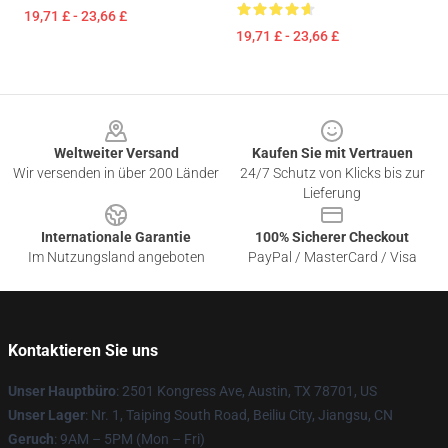
19,71 £ - 23,66 £
19,71 £ - 23,66 £
Footer
Weltweiter Versand
Kaufen Sie mit Vertrauen
Wir versenden in über 200 Länder
24/7 Schutz von Klicks bis zur
Lieferung
Internationale Garantie
100% Sicherer Checkout
Im Nutzungsland angeboten
PayPal / MasterCard / Visa
Kontaktieren Sie uns
Unser Hauptbüro
: 2501 Kongress Ave, Austin, TX 78701, US
Unser Lager
: Nr. 1, Taiping South Road, Beiliu City, Jiangsu, CN
Geruch
: 9AM – 5PM (Mon – Fri)