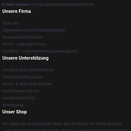
E-Mail senden
: contact@twistedwonderland.store
Unsere Firma
Über uns
Allgemeine Geschäftsbedingungen
Datenschutzrichtlinien
DMCA - Copyright Policy
CA SB657: Lieferkettentransparenzgesetz
Unsere Unterstützung
Versand und Lieferrichtlinien
Zahlungsbedingungen
Return & Refund Richtlinien
Kontaktieren Sie uns
Kundenhilfe (FAQ)
Werdegang
Unser Shop
Wir haben ein erstklassiges Team, das Produkte mit hoher Qualität
und schönem Design entwickelt. Nicht nur diese Produkte zeigen Ihren