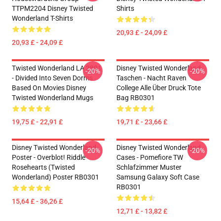
TTPM2204 Disney Twisted
Shirts
Wonderland T-Shirts
20,93 £ - 24,09 £
20,93 £ - 24,09 £
Twisted Wonderland LA 2801
Disney Twisted Wonderland
-20%
-20%
- Divided Into Seven Dorms
Taschen - Nacht Raven
Based On Movies Disney
College Alle Über Druck Tote
Twisted Wonderland Mugs
Bag RB0301
19,75 £ - 22,91 £
19,71 £ - 23,66 £
Disney Twisted Wonderland
Disney Twisted Wonderland
-20%
-20%
Poster - Overblot! Riddle
Cases - Pomefiore TW
Rosehearts (Twisted
Schlafzimmer Muster
Wonderland) Poster RB0301
Samsung Galaxy Soft Case
RB0301
15,64 £ - 36,26 £
12,71 £ - 13,82 £