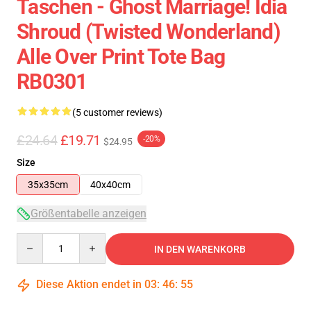
Taschen - Ghost Marriage! Idia
Shroud (Twisted Wonderland)
Alle Over Print Tote Bag
RB0301
(5 customer reviews)
£24.64
£19.71
-20%
$24.95
Size
35x35cm
40x40cm
Größentabelle anzeigen
Quantity
IN DEN WARENKORB
Diese Aktion endet in
03
:
46
:
54