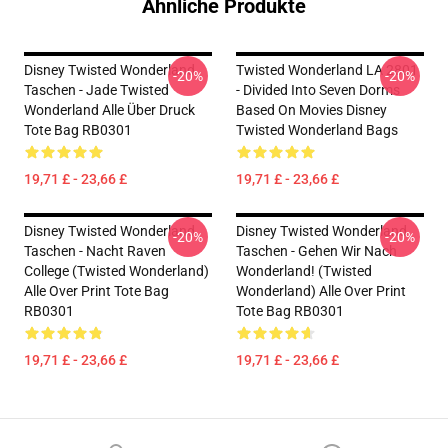
Ähnliche Produkte
Disney Twisted Wonderland
Twisted Wonderland LA 2801
-20%
-20%
Taschen - Jade Twisted
- Divided Into Seven Dorms
Wonderland Alle Über Druck
Based On Movies Disney
Tote Bag RB0301
Twisted Wonderland Bags
19,71 £ - 23,66 £
19,71 £ - 23,66 £
Disney Twisted Wonderland
Disney Twisted Wonderland
-20%
-20%
Taschen - Nacht Raven
Taschen - Gehen Wir Nach
College (Twisted Wonderland)
Wonderland! (Twisted
Alle Over Print Tote Bag
Wonderland) Alle Over Print
RB0301
Tote Bag RB0301
19,71 £ - 23,66 £
19,71 £ - 23,66 £
Footer