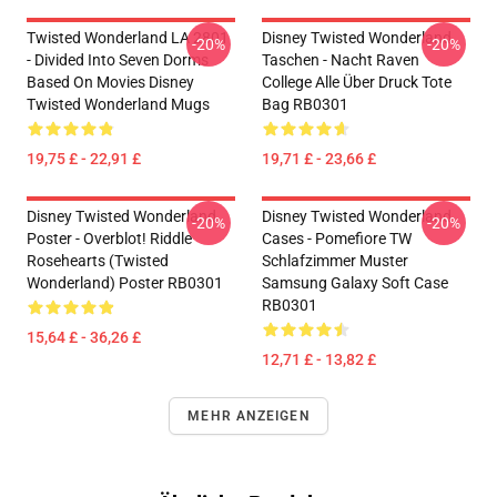
Twisted Wonderland LA 2801
Disney Twisted Wonderland
-20%
-20%
- Divided Into Seven Dorms
Taschen - Nacht Raven
Based On Movies Disney
College Alle Über Druck Tote
Twisted Wonderland Mugs
Bag RB0301
19,75 £ - 22,91 £
19,71 £ - 23,66 £
Disney Twisted Wonderland
Disney Twisted Wonderland
-20%
-20%
Poster - Overblot! Riddle
Cases - Pomefiore TW
Rosehearts (Twisted
Schlafzimmer Muster
Wonderland) Poster RB0301
Samsung Galaxy Soft Case
RB0301
15,64 £ - 36,26 £
12,71 £ - 13,82 £
MEHR ANZEIGEN