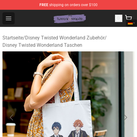
FREE
shipping on orders over $100
Twisted Wonderland Store - Official Twisted Wonderlan
Open menu
Startseite
/
Disney Twisted Wonderland Zubehör
/
Disney Twisted Wonderland Taschen