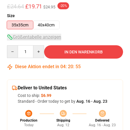
£24.64
£19.71
-20%
$24.95
Size
35x35cm
40x40cm
Größentabelle anzeigen
Quantity
IN DEN WARENKORB
Diese Aktion endet in
04
:
20
:
54
Deliver to United States
Cost to ship:
$6.99
Standard - Order today to get by
Aug. 16 - Aug. 23
Production
Shipping
Delivered
Today
Aug. 12
Aug. 16 - Aug. 23