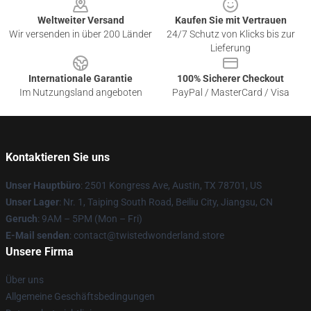
Weltweiter Versand
Kaufen Sie mit Vertrauen
Wir versenden in über 200 Länder
24/7 Schutz von Klicks bis zur
Lieferung
Internationale Garantie
100% Sicherer Checkout
Im Nutzungsland angeboten
PayPal / MasterCard / Visa
Kontaktieren Sie uns
Unser Hauptbüro
: 2501 Kongress Ave, Austin, TX 78701, US
Unser Lager
: Nr. 1, Taiping South Road, Beiliu City, Jiangsu, CN
Geruch
: 9AM – 5PM (Mon – Fri)
E-Mail senden
: contact@twistedwonderland.store
Unsere Firma
Über uns
Allgemeine Geschäftsbedingungen