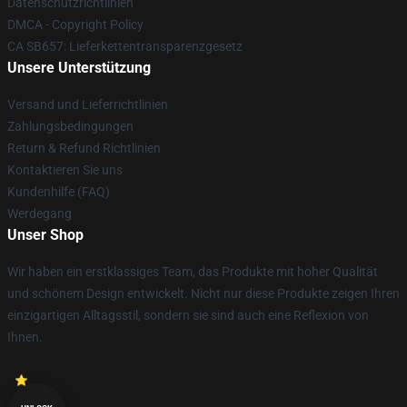
Datenschutzrichtlinien
DMCA - Copyright Policy
CA SB657: Lieferkettentransparenzgesetz
Unsere Unterstützung
Versand und Lieferrichtlinien
Zahlungsbedingungen
Return & Refund Richtlinien
Kontaktieren Sie uns
Kundenhilfe (FAQ)
Werdegang
Unser Shop
Wir haben ein erstklassiges Team, das Produkte mit hoher Qualität
und schönem Design entwickelt. Nicht nur diese Produkte zeigen Ihren
einzigartigen Alltagsstil, sondern sie sind auch eine Reflexion von
Ihnen.