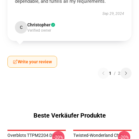
dependable, and fulfills all my requirements.
Sep 29, 2024
Christopher
C
Verified owner
Write your review
1
/
2
Beste Verkäufer Produkte
Overblots TTPM2204 Disney
Twisted-Wonderland Chibi
-20%
-20%