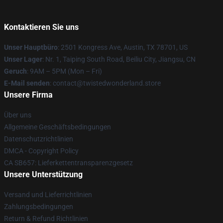
Kontaktieren Sie uns
Unser Hauptbüro
: 2501 Kongress Ave, Austin, TX 78701, US
Unser Lager
: Nr. 1, Taiping South Road, Beiliu City, Jiangsu, CN
Geruch
: 9AM – 5PM (Mon – Fri)
E-Mail senden
: contact@twistedwonderland.store
Unsere Firma
Über uns
Allgemeine Geschäftsbedingungen
Datenschutzrichtlinien
DMCA - Copyright Policy
CA SB657: Lieferkettentransparenzgesetz
Unsere Unterstützung
Versand und Lieferrichtlinien
Zahlungsbedingungen
Return & Refund Richtlinien