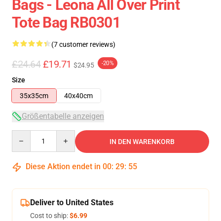
Bags - Leona All Over Print
Tote Bag RB0301
(7 customer reviews)
£24.64
£19.71
-20%
$24.95
Size
35x35cm
40x40cm
Größentabelle anzeigen
Quantity
IN DEN WARENKORB
Diese Aktion endet in
00
:
29
:
54
Deliver to United States
Cost to ship:
$6.99