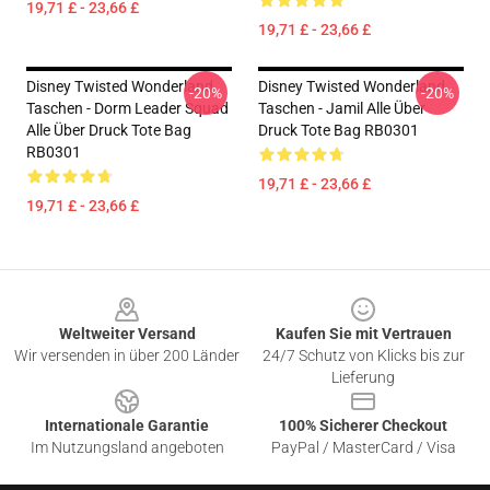
19,71 £ - 23,66 £
19,71 £ - 23,66 £
Disney Twisted Wonderland
Disney Twisted Wonderland
-20%
-20%
Taschen - Dorm Leader Squad
Taschen - Jamil Alle Über
Alle Über Druck Tote Bag
Druck Tote Bag RB0301
RB0301
19,71 £ - 23,66 £
19,71 £ - 23,66 £
Footer
Weltweiter Versand
Kaufen Sie mit Vertrauen
Wir versenden in über 200 Länder
24/7 Schutz von Klicks bis zur
Lieferung
Internationale Garantie
100% Sicherer Checkout
Im Nutzungsland angeboten
PayPal / MasterCard / Visa