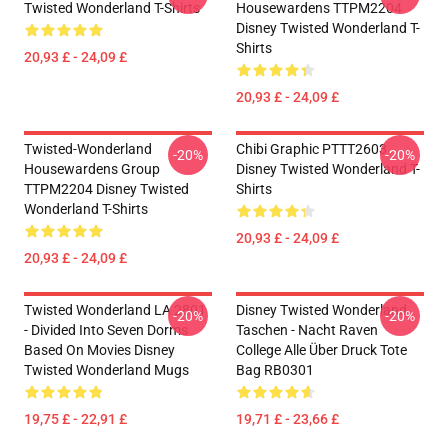
Twisted Wonderland T-Shirts
Housewardens TTPM2204
Disney Twisted Wonderland T-
Shirts
20,93 £ - 24,09 £
20,93 £ - 24,09 £
Twisted-Wonderland
Chibi Graphic PTTT2603
-20%
-20%
Housewardens Group
Disney Twisted Wonderland T-
TTPM2204 Disney Twisted
Shirts
Wonderland T-Shirts
20,93 £ - 24,09 £
20,93 £ - 24,09 £
Twisted Wonderland LA 2801
Disney Twisted Wonderland
-20%
-20%
- Divided Into Seven Dorms
Taschen - Nacht Raven
Based On Movies Disney
College Alle Über Druck Tote
Twisted Wonderland Mugs
Bag RB0301
19,75 £ - 22,91 £
19,71 £ - 23,66 £