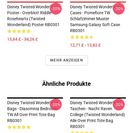
Disney Twisted Wonderland
Disney Twisted Wonderland
-20%
-20%
Poster - Overblot! Riddle
Cases - Pomefiore TW
Rosehearts (Twisted
Schlafzimmer Muster
Wonderland) Poster RB0301
Samsung Galaxy Soft Case
RB0301
15,64 £ - 36,26 £
12,71 £ - 13,82 £
MEHR ANZEIGEN
Ähnliche Produkte
Disney Twisted Wonderland
Disney Twisted Wonderland
-20%
-20%
Bags - Diasomnia Bedroom
Taschen - Nacht Raven
TW All Over Print Tote Bag
College (Twisted Wonderland)
RB0301
Alle Over Print Tote Bag
RB0301