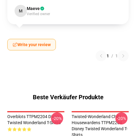
Maeve
M
Verified owner
Write your review
1
/
1
Beste Verkäufer Produkte
Overblots TTPM2204 Disney
Twisted-Wonderland Chibi
-20%
-20%
Twisted Wonderland T-Shirts
Housewardens TTPM2204
Disney Twisted Wonderland T-
Shirts