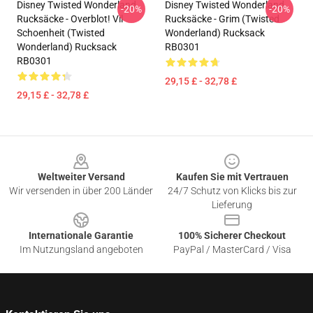
Disney Twisted Wonderland
Disney Twisted Wonderland
-20%
-20%
Rucksäcke - Overblot! Vil
Rucksäcke - Grim (Twisted
Schoenheit (Twisted
Wonderland) Rucksack
Wonderland) Rucksack
RB0301
RB0301
29,15 £ - 32,78 £
29,15 £ - 32,78 £
Footer
Weltweiter Versand
Kaufen Sie mit Vertrauen
Wir versenden in über 200 Länder
24/7 Schutz von Klicks bis zur
Lieferung
Internationale Garantie
100% Sicherer Checkout
Im Nutzungsland angeboten
PayPal / MasterCard / Visa