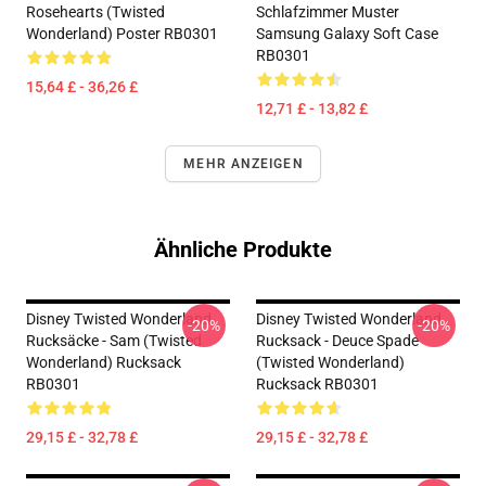
Rosehearts (Twisted
Schlafzimmer Muster
Wonderland) Poster RB0301
Samsung Galaxy Soft Case
RB0301
15,64 £ - 36,26 £
12,71 £ - 13,82 £
MEHR ANZEIGEN
Ähnliche Produkte
Disney Twisted Wonderland
Disney Twisted Wonderland
-20%
-20%
Rucksäcke - Sam (Twisted
Rucksack - Deuce Spade
Wonderland) Rucksack
(Twisted Wonderland)
RB0301
Rucksack RB0301
29,15 £ - 32,78 £
29,15 £ - 32,78 £