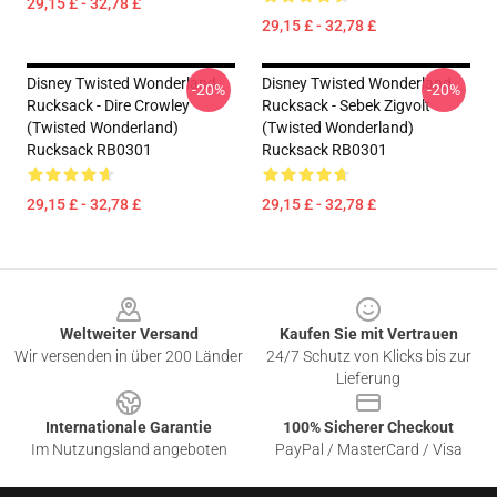
29,15 £ - 32,78 £
29,15 £ - 32,78 £
Disney Twisted Wonderland
Disney Twisted Wonderland
-20%
-20%
Rucksack - Dire Crowley
Rucksack - Sebek Zigvolt
(Twisted Wonderland)
(Twisted Wonderland)
Rucksack RB0301
Rucksack RB0301
29,15 £ - 32,78 £
29,15 £ - 32,78 £
Footer
Weltweiter Versand
Kaufen Sie mit Vertrauen
Wir versenden in über 200 Länder
24/7 Schutz von Klicks bis zur
Lieferung
Internationale Garantie
100% Sicherer Checkout
Im Nutzungsland angeboten
PayPal / MasterCard / Visa