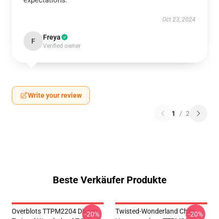
expectations.
Oct 23, 2024
Freya
F
Verified owner
Write your review
1
/
2
Beste Verkäufer Produkte
Overblots TTPM2204 Disney
Twisted-Wonderland Chibi
-20%
-20%