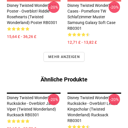
Disney Twisted Wonderland
Disney Twisted Wonderland
-20%
-20%
Poster - Overblot! Riddle
Cases - Pomefiore TW
Rosehearts (Twisted
Schlafzimmer Muster
Wonderland) Poster RB0301
Samsung Galaxy Soft Case
RB0301
15,64 £ - 36,26 £
12,71 £ - 13,82 £
MEHR ANZEIGEN
Ähnliche Produkte
Disney Twisted Wonderland
Disney Twisted Wonderland
-20%
-20%
Rucksäcke - Overblot! Jamil
Rucksäcke - Overblot! Leona
Viper (Twisted Wonderland)
Kingscholar (Twisted
Rucksack RB0301
Wonderland) Rucksack
RB0301