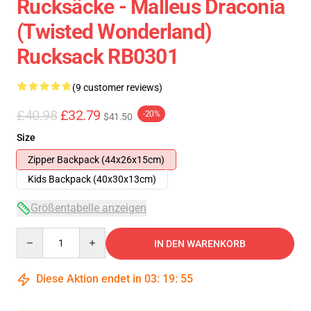
Rucksäcke - Malleus Draconia
(Twisted Wonderland)
Rucksack RB0301
(9 customer reviews)
£40.98
£32.79
-20%
$41.50
Size
Zipper Backpack (44x26x15cm)
Kids Backpack (40x30x13cm)
Größentabelle anzeigen
Quantity
IN DEN WARENKORB
Diese Aktion endet in
03
:
19
:
54