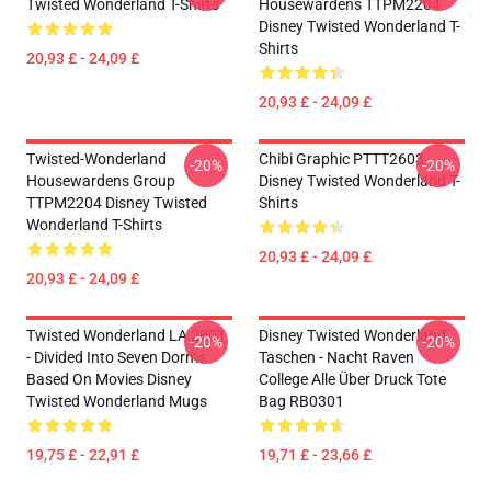
Twisted Wonderland T-Shirts
Housewardens TTPM2204
Disney Twisted Wonderland T-
Shirts
20,93 £ - 24,09 £
20,93 £ - 24,09 £
Twisted-Wonderland
Chibi Graphic PTTT2603
-20%
-20%
Housewardens Group
Disney Twisted Wonderland T-
TTPM2204 Disney Twisted
Shirts
Wonderland T-Shirts
20,93 £ - 24,09 £
20,93 £ - 24,09 £
Twisted Wonderland LA 2801
Disney Twisted Wonderland
-20%
-20%
- Divided Into Seven Dorms
Taschen - Nacht Raven
Based On Movies Disney
College Alle Über Druck Tote
Twisted Wonderland Mugs
Bag RB0301
19,75 £ - 22,91 £
19,71 £ - 23,66 £