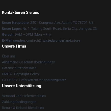
Kontaktieren Sie uns
Unser Hauptbüro
: 2501 Kongress Ave, Austin, TX 78701, US
Unser Lager
: Nr. 1, Taiping South Road, Beiliu City, Jiangsu, CN
Geruch
: 9AM – 5PM (Mon – Fri)
E-Mail senden
: contact@twistedwonderland.store
Unsere Firma
Über uns
Allgemeine Geschäftsbedingungen
Datenschutzrichtlinien
DMCA - Copyright Policy
CA SB657: Lieferkettentransparenzgesetz
Unsere Unterstützung
Versand und Lieferrichtlinien
Zahlungsbedingungen
Return & Refund Richtlinien