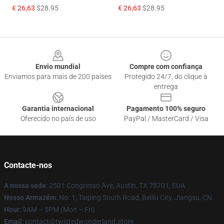
€ 26,63
$28.95
€ 26,63
$28.95
Footer
Envio mundial
Compre com confiança
Enviamos para mais de 200 países
Protegido 24/7, do clique à
entrega
Garantia internacional
Pagamento 100% seguro
Oferecido no país de uso
PayPal / MasterCard / Visa
Contacte-nos
A nossa sede
: 2501 Congresso Ave, Austin, TX 78701, EUA
Nosso Armazém
: No. 1, Taiping South Road, Beiliu City, Jiangsu, CN
Hour
: 9AM – 5PM (Mon – Fri)
Email
: contact@twistedwonderland.store