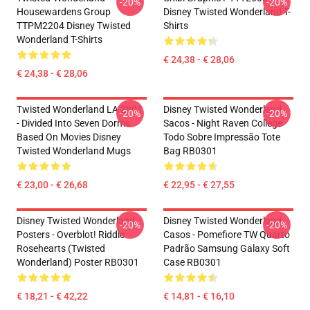
-20%
-20%
Housewardens Group
Disney Twisted Wonderland T-
TTPM2204 Disney Twisted
Shirts
Wonderland T-Shirts
€ 24,38 - € 28,06
€ 24,38 - € 28,06
Twisted Wonderland LA 2801
Disney Twisted Wonderland
-20%
-20%
- Divided Into Seven Dorms
Sacos - Night Raven College
Based On Movies Disney
Todo Sobre Impressão Tote
Twisted Wonderland Mugs
Bag RB0301
€ 23,00 - € 26,68
€ 22,95 - € 27,55
Disney Twisted Wonderland
Disney Twisted Wonderland
-20%
-20%
Posters - Overblot! Riddle
Casos - Pomefiore TW Quarto
Rosehearts (Twisted
Padrão Samsung Galaxy Soft
Wonderland) Poster RB0301
Case RB0301
€ 18,21 - € 42,22
€ 14,81 - € 16,10