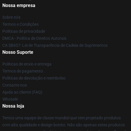
Nossa empresa
Sobre nós
Termos e Condições
Políticas de privacidade
DMCA - Política de Direitos Autorais
CA SB657: Lei de Transparência de Cadeia de Suprimentos
Nosso Suporte
Políticas de envio e entrega
Termos de pagamento
Políticas de devolução e reembolso
Contacte-nos
Ajuda ao cliente (FAQ)
Whosale
Nossa loja
Temos uma equipe de classe mundial que tem projetado produtos
com alta qualidade e design bonito. Não são apenas estes produtos