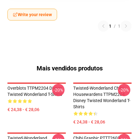
Write your review
1
/
1
Mais vendidos produtos
Overblots TTPM2204 Disney
Twisted-Wonderland Chibi
-20%
-20%
Twisted Wonderland T-Shirts
Housewardens TTPM2204
Disney Twisted Wonderland T-
Shirts
€ 24,38 - € 28,06
€ 24,38 - € 28,06
Twisted-Wonderland
Chibi Graphic PTTT2603