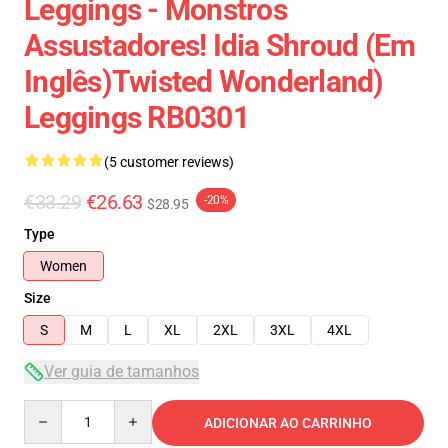
Leggings - Monstros
Assustadores! Idia Shroud (em
Inglês)Twisted Wonderland)
Leggings RB0301
(5 customer reviews)
€33.29
€26.63
-20%
$28.95
Type
Women
Size
S
M
L
XL
2XL
3XL
4XL
Ver guia de tamanhos
Quantity
ADICIONAR AO CARRINHO