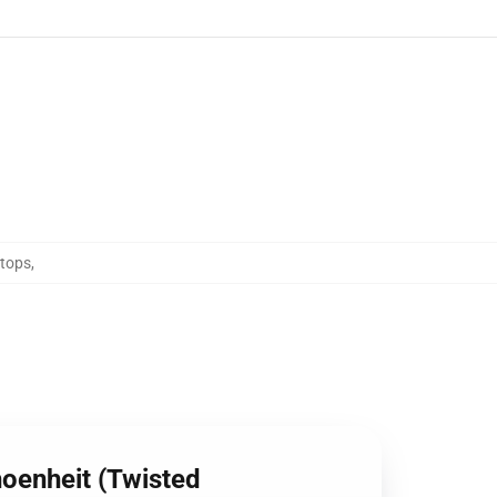
ktops
,
hoenheit (Twisted