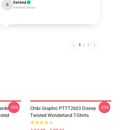
Serena
S
Verified owner
1
/
1
-20%
-20%
ardens
Chibi Graphic PTTT2603 Disney
sted
Twisted Wonderland T-Shirts