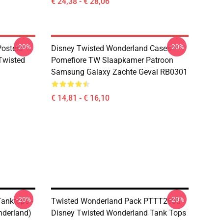
€ 24,38 - € 28,06
-20%
-20%
osters -
Disney Twisted Wonderland Cases -
(Twisted
Pomefiore TW Slaapkamer Patroon
Samsung Galaxy Zachte Geval RB0301
€ 14,81 - € 16,10
-20%
-20%
anktops -
Twisted Wonderland Pack PTTT2603
nderland)
Disney Twisted Wonderland Tank Tops