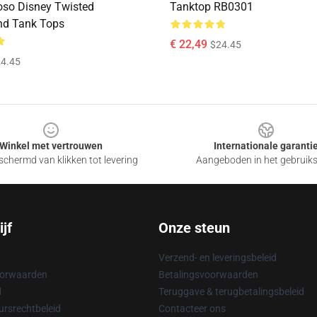
so Disney Twisted
Tanktop RB0301
nd Tank Tops
€ 22,49
$24.45
4.45
Winkel met vertrouwen
Internationale garanti
chermd van klikken tot levering
Aangeboden in het gebruik
jf
Onze steun
Verzend- en leveringsbeleid
oorwaarden
Betalingsvoorwaarden
d
Teruggave & terugbetalingsbeleid
rsrechtbeleid
Contacteer ons