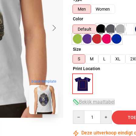
Men
Women
Color
Default
Size
S
M
L
XL
2X
Print Location
blank template
Bekijk maattabel
Quantity
TOE
Deze uitverkoop eindigt 