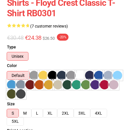
Shirts - Floyd Crest Classic T-
Shirt RB0301
(7 customer reviews)
€30.48
€24.38
-20%
$26.50
Type
Unisex
Color
Default
Size
S
M
L
XL
2XL
3XL
4XL
5XL