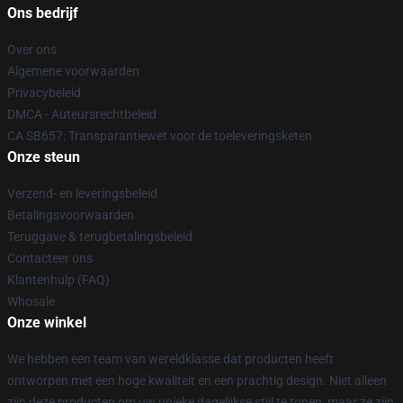
Ons bedrijf
Over ons
Algemene voorwaarden
Privacybeleid
DMCA - Auteursrechtbeleid
CA SB657: Transparantiewet voor de toeleveringsketen
Onze steun
Verzend- en leveringsbeleid
Betalingsvoorwaarden
Teruggave & terugbetalingsbeleid
Contacteer ons
Klantenhulp (FAQ)
Whosale
Onze winkel
We hebben een team van wereldklasse dat producten heeft
ontworpen met een hoge kwaliteit en een prachtig design. Niet alleen
zijn deze producten om uw unieke dagelijkse stijl te tonen, maar ze zijn