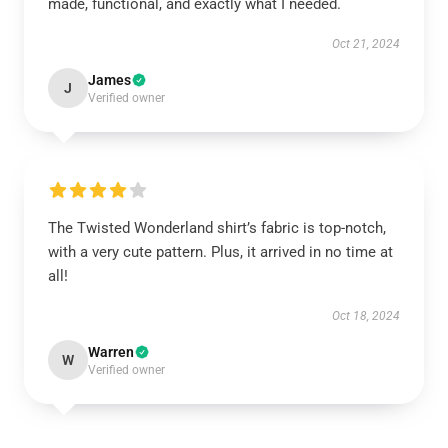
made, functional, and exactly what I needed.
Oct 21, 2024
James
J
Verified owner
The Twisted Wonderland shirt’s fabric is top-notch,
with a very cute pattern. Plus, it arrived in no time at
all!
Oct 18, 2024
Warren
W
Verified owner