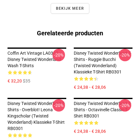
BEKIJK MEER
Gerelateerde producten
Coffin Art Vintage LA0307
Disney Twisted Wonderland T-
-20%
-20%
Disney Twisted Wonderland
Shirts - Ruggie Bucchi
Wash T-Shirts
(Twisted Wonderland)
Klassieke T-Shirt RB0301
€ 32,20
$35
€ 24,38 - € 28,06
Disney Twisted Wonderland T-
Disney Twisted Wonderland T-
-20%
-20%
Shirts - Overblot! Leona
Shirts - Octavinelle Classic T-
Kingscholar (Twisted
Shirt RB0301
Wonderland) Klassieke T-Shirt
RB0301
€ 24,38 - € 28,06