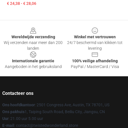
€ 24,38 - € 28,06
Footer
Wereldwijde verzending
Winkel met vertrouwen
Wij verzenden naar meer dan 200
24/7 beschermd van klikken tot
landen
levering
Internationale garantie
100% veilige afhandeling
Aangeboden in het gebruiksland
PayPal / MasterCard / Visa
Contacteer ons
Ons hoofdkantoor
: 2501 Congress Ave, Austin, TX 78701, US
Ons pakhuis
1, Taiping South Road, Beiliu City, Jiangsu, CN
Uur
: 21.00 uur 5.00 uur
E-mail
: contact@twistedwonderland.store