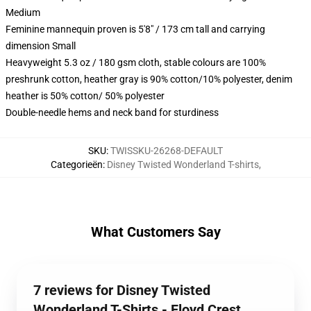
Medium
Feminine mannequin proven is 5'8" / 173 cm tall and carrying
dimension Small
Heavyweight 5.3 oz / 180 gsm cloth, stable colours are 100%
preshrunk cotton, heather gray is 90% cotton/10% polyester, denim
heather is 50% cotton/ 50% polyester
Double-needle hems and neck band for sturdiness
SKU
:
TWISSKU-26268-DEFAULT
Categorieën
:
Disney Twisted Wonderland T-shirts
,
What Customers Say
7 reviews for Disney Twisted
Wonderland T-Shirts - Floyd Crest