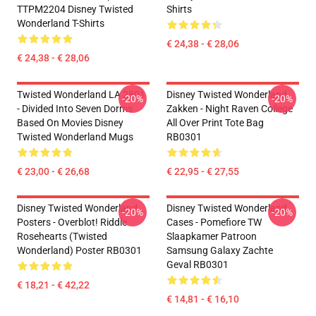
TTPM2204 Disney Twisted
Shirts
Wonderland T-Shirts
€ 24,38 - € 28,06
€ 24,38 - € 28,06
Twisted Wonderland LA 2801
Disney Twisted Wonderland
-20%
-20%
- Divided Into Seven Dorms
Zakken - Night Raven College
Based On Movies Disney
All Over Print Tote Bag
Twisted Wonderland Mugs
RB0301
€ 23,00 - € 26,68
€ 22,95 - € 27,55
Disney Twisted Wonderland
Disney Twisted Wonderland
-20%
-20%
Posters - Overblot! Riddle
Cases - Pomefiore TW
Rosehearts (Twisted
Slaapkamer Patroon
Wonderland) Poster RB0301
Samsung Galaxy Zachte
Geval RB0301
€ 18,21 - € 42,22
€ 14,81 - € 16,10