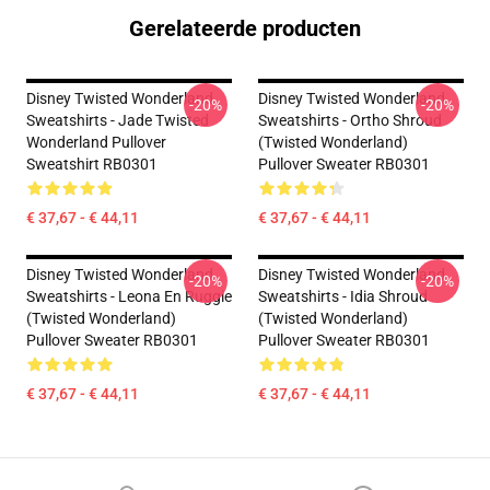
Gerelateerde producten
Disney Twisted Wonderland
Disney Twisted Wonderland
-20%
-20%
Sweatshirts - Jade Twisted
Sweatshirts - Ortho Shroud
Wonderland Pullover
(Twisted Wonderland)
Sweatshirt RB0301
Pullover Sweater RB0301
€ 37,67 - € 44,11
€ 37,67 - € 44,11
Disney Twisted Wonderland
Disney Twisted Wonderland
-20%
-20%
Sweatshirts - Leona En Ruggie
Sweatshirts - Idia Shroud
(Twisted Wonderland)
(Twisted Wonderland)
Pullover Sweater RB0301
Pullover Sweater RB0301
€ 37,67 - € 44,11
€ 37,67 - € 44,11
Footer