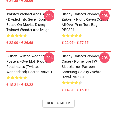
€ 24,38 - € 28,06
Twisted Wonderland LA 2801
Disney Twisted Wonderland
-20%
-20%
- Divided Into Seven Dorms
Zakken - Night Raven College
Based On Movies Disney
All Over Print Tote Bag
Twisted Wonderland Mugs
RB0301
€ 23,00 - € 26,68
€ 22,95 - € 27,55
Disney Twisted Wonderland
Disney Twisted Wonderland
-20%
-20%
Posters - Overblot! Riddle
Cases - Pomefiore TW
Rosehearts (Twisted
Slaapkamer Patroon
Wonderland) Poster RB0301
Samsung Galaxy Zachte
Geval RB0301
€ 18,21 - € 42,22
€ 14,81 - € 16,10
BEKIJK MEER