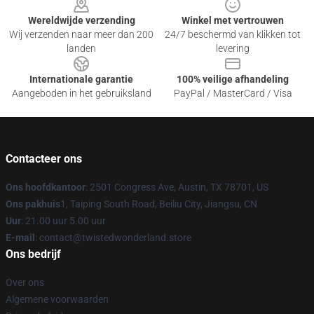
Wereldwijde verzending
Winkel met vertrouwen
Wij verzenden naar meer dan 200
24/7 beschermd van klikken tot
landen
levering
Internationale garantie
100% veilige afhandeling
Aangeboden in het gebruiksland
PayPal / MasterCard / Visa
Contacteer ons
Ons hoofdkantoor
: 2501 Congress Ave, Austin, TX 78701, US
Ons pakhuis
1, Taiping South Road, Beiliu City, Jiangsu, CN
Uur
: 21.00 uur 5.00 uur
E-mail
: contact@twistedwonderland.store
Ons bedrijf
Over ons
Algemene voorwaarden