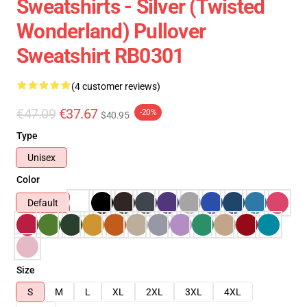
Sweatshirts - Silver (Twisted
Wonderland) Pullover
Sweatshirt RB0301
(4 customer reviews)
€47.09
€37.67
-20%
$40.95
Type
Unisex
Color
Default
Size
S
M
L
XL
2XL
3XL
4XL