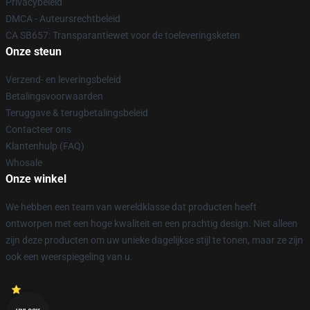
Privacybeleid
DMCA - Auteursrechtbeleid
CA SB657: Transparantiewet voor de toeleveringsketen
Onze steun
Verzend- en leveringsbeleid
Betalingsvoorwaarden
Teruggave & terugbetalingsbeleid
Contacteer ons
Klantenhulp (FAQ)
Whosale
Onze winkel
We hebben een team van wereldklasse dat producten heeft
ontworpen met een hoge kwaliteit en een prachtig design. Niet alleen
zijn deze producten om uw unieke dagelijkse stijl te tonen, maar ze zijn
ook een weerspiegeling van u.