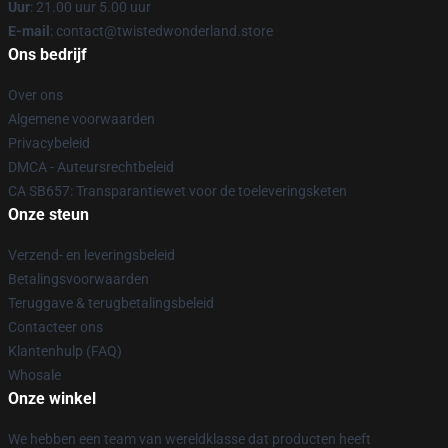
Uur
: 21.00 uur 5.00 uur
E-mail
: contact@twistedwonderland.store
Ons bedrijf
Over ons
Algemene voorwaarden
Privacybeleid
DMCA - Auteursrechtbeleid
CA SB657: Transparantiewet voor de toeleveringsketen
Onze steun
Verzend- en leveringsbeleid
Betalingsvoorwaarden
Teruggave & terugbetalingsbeleid
Contacteer ons
Klantenhulp (FAQ)
Whosale
Onze winkel
We hebben een team van wereldklasse dat producten heeft