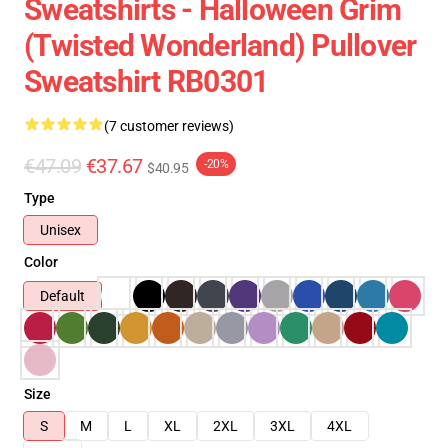
Sweatshirts - Halloween Grim
(Twisted Wonderland) Pullover
Sweatshirt RB0301
(7 customer reviews)
€47.09
€37.67
-20%
$40.95
Type
Unisex
Color
Default
Size
S
M
L
XL
2XL
3XL
4XL