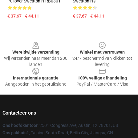
Pullover Sweatshirt RB0301
Sweatshirts
€ 37,67 - € 44,11
€ 37,67 - € 44,11
Footer
Wereldwijde verzending
Winkel met vertrouwen
Wij verzenden naar meer dan 200
24/7 beschermd van klikken tot
landen
levering
Internationale garantie
100% veilige afhandeling
Aangeboden in het gebruiksland
PayPal / MasterCard / Visa
Contacteer ons
Ons hoofdkantoor
: 2501 Congress Ave, Austin, TX 78701, US
Ons pakhuis
1, Taiping South Road, Beiliu City, Jiangsu, CN