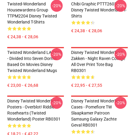
Twisted-Wonderland
Chibi Graphic PTTT2603
-20%
-20%
Housewardens Group
Disney Twisted Wonderland T-
TTPM2204 Disney Twisted
Shirts
Wonderland T-Shirts
€ 24,38 - € 28,06
€ 24,38 - € 28,06
Twisted Wonderland LA 2801
Disney Twisted Wonderland
-20%
-20%
- Divided Into Seven Dorms
Zakken - Night Raven College
Based On Movies Disney
All Over Print Tote Bag
Twisted Wonderland Mugs
RB0301
€ 23,00 - € 26,68
€ 22,95 - € 27,55
Disney Twisted Wonderland
Disney Twisted Wonderland
-20%
-20%
Posters - Overblot! Riddle
Cases - Pomefiore TW
Rosehearts (Twisted
Slaapkamer Patroon
Wonderland) Poster RB0301
Samsung Galaxy Zachte
Geval RB0301
€ 18,21 - € 42,22