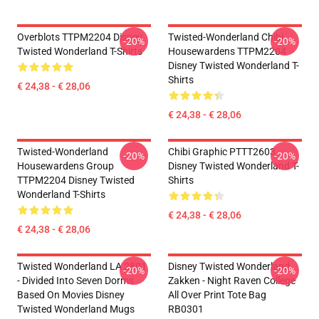
Overblots TTPM2204 Disney
Twisted-Wonderland Chibi
-20%
-20%
Twisted Wonderland T-Shirts
Housewardens TTPM2204
Disney Twisted Wonderland T-
Shirts
€ 24,38 - € 28,06
€ 24,38 - € 28,06
Twisted-Wonderland
Chibi Graphic PTTT2603
-20%
-20%
Housewardens Group
Disney Twisted Wonderland T-
TTPM2204 Disney Twisted
Shirts
Wonderland T-Shirts
€ 24,38 - € 28,06
€ 24,38 - € 28,06
Twisted Wonderland LA 2801
Disney Twisted Wonderland
-20%
-20%
- Divided Into Seven Dorms
Zakken - Night Raven College
Based On Movies Disney
All Over Print Tote Bag
Twisted Wonderland Mugs
RB0301