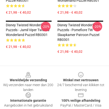
Puzzle RB0301
Wonderland Puzzel RB0301
€ 21,98 - € 40,02
€ 21,98 - € 40,02
Disney Twisted Wonderland
Disney Twisted Wonderland
-20%
-20%
Puzzels - Jamil Viper Twisted
Puzzels - Pomefiore TW
Wonderland Puzzel RB0301
Slaapkamer Patroon Puzzel
RB0301
€ 21,98 - € 40,02
€ 21,98 - € 40,02
Footer
Wereldwijde verzending
Winkel met vertrouwen
Wij verzenden naar meer dan 200
24/7 beschermd van klikken tot
landen
levering
Internationale garantie
100% veilige afhandeling
Aangeboden in het gebruiksland
PayPal / MasterCard / Visa