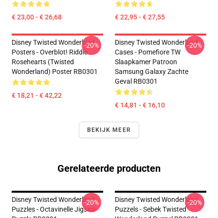
€ 23,00 - € 26,68
€ 22,95 - € 27,55
Disney Twisted Wonderland
Disney Twisted Wonderland
-20%
-20%
Posters - Overblot! Riddle
Cases - Pomefiore TW
Rosehearts (Twisted
Slaapkamer Patroon
Wonderland) Poster RB0301
Samsung Galaxy Zachte
Geval RB0301
€ 18,21 - € 42,22
€ 14,81 - € 16,10
BEKIJK MEER
Gerelateerde producten
Disney Twisted Wonderland
Disney Twisted Wonderland
-20%
-20%
Puzzles - Octavinelle Jigsaw
Puzzels - Sebek Twisted