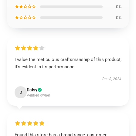
★★☆☆☆
0%
★☆☆☆☆
0%
I value the meticulous craftsmanship of this product;
it’s evident in its performance.
Dec 8, 2024
Daisy
D
Verified owner
Found this store has a broad range, customer