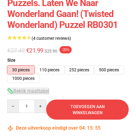
Puzzels. Laten We Naar
Wonderland Gaan! (Twisted
Wonderland) Puzzel RB0301
(4 customer reviews)
€27.49
€21.99
-20%
$23.90
Size
30 pieces
110 pieces
252 pieces
500 pieces
1000 pieces
Bekijk maattabel
Quantity
TOEVOEGEN AAN
WINKELWAGEN
Deze uitverkoop eindigt over
04
:
15
:
54