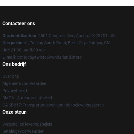
Contacteer ons
Ons hoofdkantoor
: 2501 Congress Ave, Austin, TX 78701, US
Ons pakhuis
1, Taiping South Road, Beiliu City, Jiangsu, CN
Uur
: 21.00 uur 5.00 uur
E-mail
: contact@twistedwonderland.store
Ons bedrijf
Over ons
Algemene voorwaarden
Privacybeleid
DMCA - Auteursrechtbeleid
CA SB657: Transparantiewet voor de toeleveringsketen
Onze steun
Verzend- en leveringsbeleid
Betalingsvoorwaarden