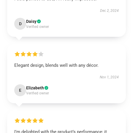
Dec 2, 2024
Daisy
D
Verified owner
Elegant design, blends well with any décor.
Nov 1, 2024
Elizabeth
E
Verified owner
I’m delighted with the product’s performance; it