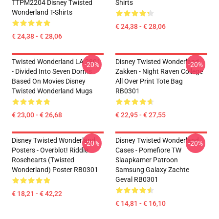
TTPM2204 Disney Twisted
Shirts
Wonderland T-Shirts
€ 24,38 - € 28,06
€ 24,38 - € 28,06
Twisted Wonderland LA 2801
Disney Twisted Wonderland
-20%
-20%
- Divided Into Seven Dorms
Zakken - Night Raven College
Based On Movies Disney
All Over Print Tote Bag
Twisted Wonderland Mugs
RB0301
€ 23,00 - € 26,68
€ 22,95 - € 27,55
Disney Twisted Wonderland
Disney Twisted Wonderland
-20%
-20%
Posters - Overblot! Riddle
Cases - Pomefiore TW
Rosehearts (Twisted
Slaapkamer Patroon
Wonderland) Poster RB0301
Samsung Galaxy Zachte
Geval RB0301
€ 18,21 - € 42,22
€ 14,81 - € 16,10