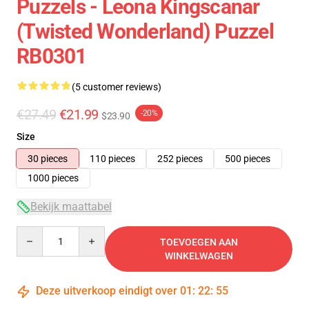
Puzzels - Leona Kingscanar
(Twisted Wonderland) Puzzel
RB0301
(5 customer reviews)
€27.49
€21.99
-20%
$23.90
Size
30 pieces
110 pieces
252 pieces
500 pieces
1000 pieces
Bekijk maattabel
Quantity
TOEVOEGEN AAN
WINKELWAGEN
Deze uitverkoop eindigt over
01
:
22
:
54