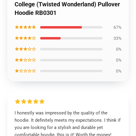
College (Twisted Wonderland) Pullover
Hoodie RB0301
★★★★★
67%
★★★★☆
33%
★★★☆☆
0%
★★☆☆☆
0%
★☆☆☆☆
0%
I honestly was impressed by the quality of the
hoodie. It definitely meets my expectations. I think if
you are looking for a stylish and durable yet
comfortable hoodie, this is it! Worth the money!