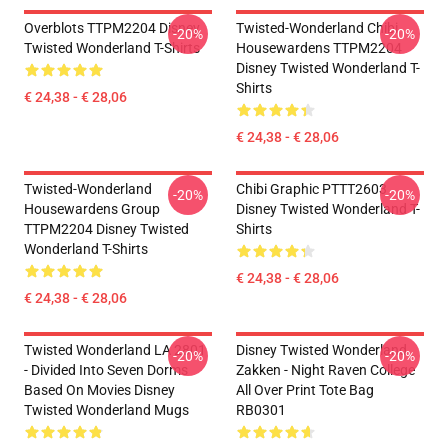
Overblots TTPM2204 Disney
Twisted-Wonderland Chibi
-20%
-20%
Twisted Wonderland T-Shirts
Housewardens TTPM2204
Disney Twisted Wonderland T-
Shirts
€ 24,38 - € 28,06
€ 24,38 - € 28,06
Twisted-Wonderland
Chibi Graphic PTTT2603
-20%
-20%
Housewardens Group
Disney Twisted Wonderland T-
TTPM2204 Disney Twisted
Shirts
Wonderland T-Shirts
€ 24,38 - € 28,06
€ 24,38 - € 28,06
Twisted Wonderland LA 2801
Disney Twisted Wonderland
-20%
-20%
- Divided Into Seven Dorms
Zakken - Night Raven College
Based On Movies Disney
All Over Print Tote Bag
Twisted Wonderland Mugs
RB0301