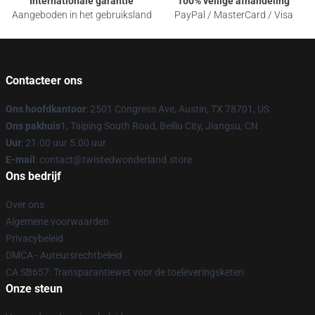
Internationale garantie
100% veilige afhandeling
Aangeboden in het gebruiksland
PayPal / MasterCard / Visa
Contacteer ons
Ons hoofdkantoor
: 2501 Congress Ave, Austin, TX 78701, US
Ons pakhuis
1, Taiping South Road, Beiliu City, Jiangsu, CN
Uur
: 21.00 uur 5.00 uur
E-mail
: contact@twistedwonderland.store
Ons bedrijf
Over ons
Algemene voorwaarden
Privacybeleid
DMCA - Auteursrechtbeleid
CA SB657: Transparantiewet voor de toeleveringsketen
Onze steun