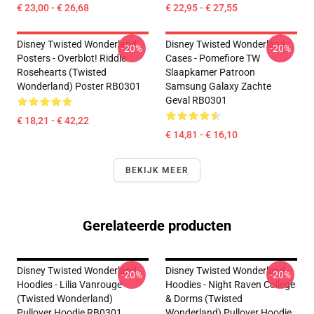
€ 23,00 - € 26,68
€ 22,95 - € 27,55
Disney Twisted Wonderland
Disney Twisted Wonderland
-20%
-20%
Posters - Overblot! Riddle
Cases - Pomefiore TW
Rosehearts (Twisted
Slaapkamer Patroon
Wonderland) Poster RB0301
Samsung Galaxy Zachte
Geval RB0301
€ 18,21 - € 42,22
€ 14,81 - € 16,10
BEKIJK MEER
Gerelateerde producten
Disney Twisted Wonderland
Disney Twisted Wonderland
-20%
-20%
Hoodies - Lilia Vanrouge
Hoodies - Night Raven College
(Twisted Wonderland)
& Dorms (Twisted
Pullover Hoodie RB0301
Wonderland) Pullover Hoodie