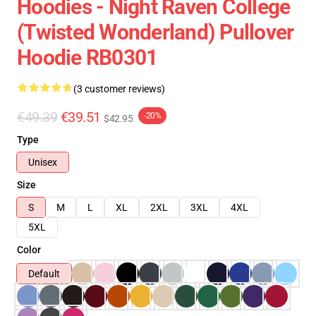
Hoodies - Night Raven College
(Twisted Wonderland) Pullover
Hoodie RB0301
(3 customer reviews)
€49.39
€39.51
-20%
$42.95
Type
Unisex
Size
S
M
L
XL
2XL
3XL
4XL
5XL
Color
Default