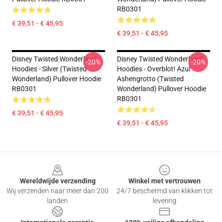
RB0301
€ 39,51 - € 45,95
€ 39,51 - € 45,95
Disney Twisted Wonderland
Disney Twisted Wonderland
-20%
-20%
Hoodies - Silver (Twisted
Hoodies - Overblot! Azul
Wonderland) Pullover Hoodie
Ashengrotto (Twisted
RB0301
Wonderland) Pullover Hoodie
RB0301
€ 39,51 - € 45,95
€ 39,51 - € 45,95
Footer
Wereldwijde verzending
Winkel met vertrouwen
Wij verzenden naar meer dan 200
24/7 beschermd van klikken tot
landen
levering