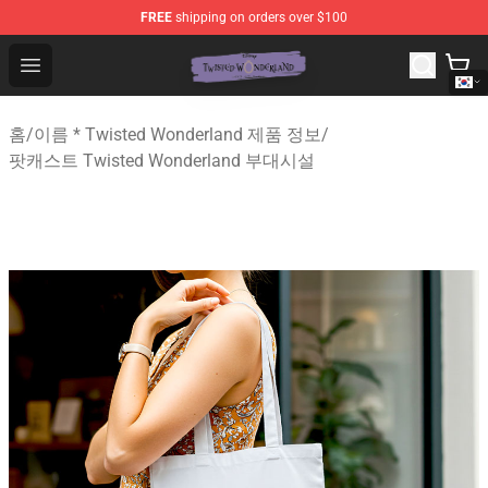
FREE
shipping on orders over $100
Twisted Wonderland Store - Official Twisted Wonderlan
Open menu
홈
/
이름 * Twisted Wonderland 제품 정보
/
팟캐스트 Twisted Wonderland 부대시설