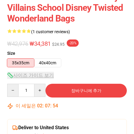
Villains School Disney Twisted
Wonderland Bags
(1 customer reviews)
₩42,976
₩34,381
-20%
$24.95
Size
35x35cm
40x40cm
사이즈 가이드 보기
Quantity
장바구니에 추가
이 세일은
02
:
07
:
54
Deliver to United States