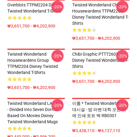
Overblots TTPM2204 Disney
Twisted-Wonderland Chibi
-20%
-20%
Twisted Wonderland T-Shirts
Housewardens TTPM2204
Disney Twisted Wonderland T-
Shirts
₩3,651,700 - ₩4,202,900
₩3,651,700 - ₩4,202,900
Twisted-Wonderland
Chibi Graphic PTTT2603
-20%
-20%
Housewardens Group
Disney Twisted Wonderland T-
TTPM2204 Disney Twisted
Shirts
Wonderland T-Shirts
₩3,651,700 - ₩4,202,900
₩3,651,700 - ₩4,202,900
Twisted Wonderland LA 2801
이름 * Twisted Wonderland 부
-20%
-20%
- Divided Into Seven Dorms
대시설 - 밤 라벤 대학 모든 위
Based On Movies Disney
에 인쇄 토트 백 RB0301
Twisted Wonderland Mugs
₩3,438,110 - ₩4,127,110
₩3,445,000 - ₩3,996,200