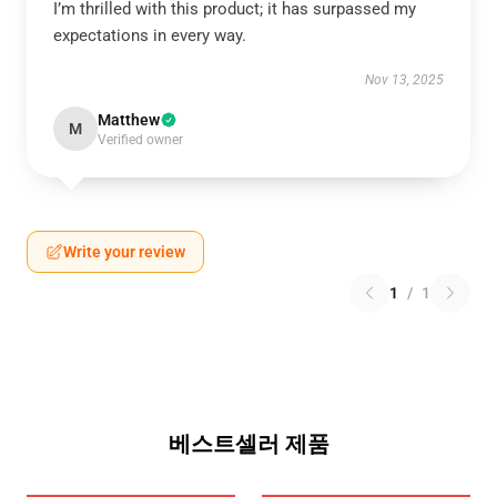
I’m thrilled with this product; it has surpassed my
expectations in every way.
Nov 13, 2025
Matthew
M
Verified owner
Write your review
1
/
1
베스트셀러 제품