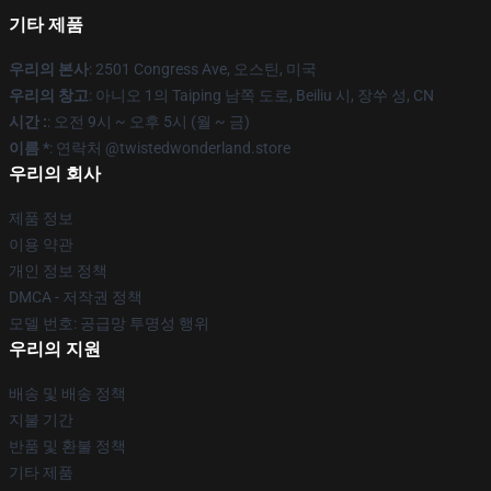
기타 제품
우리의 본사
: 2501 Congress Ave, 오스틴, 미국
우리의 창고
: 아니오 1의 Taiping 남쪽 도로, Beiliu 시, 장쑤 성, CN
시간 :
: 오전 9시 ~ 오후 5시 (월 ~ 금)
이름 *
: 연락처 @twistedwonderland.store
우리의 회사
제품 정보
이용 약관
개인 정보 정책
DMCA - 저작권 정책
모델 번호: 공급망 투명성 행위
우리의 지원
배송 및 배송 정책
지불 기간
반품 및 환불 정책
기타 제품