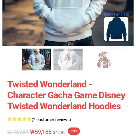
blank template
Twisted Wonderland -
Character Gacha Game Disney
Twisted Wonderland Hoodies
(2 customer reviews)
₩73,981
₩59,185
-20%
$42.95