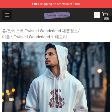
FREE
shipping on orders over $100
Twisted Wonderland Store - Official Twisted Wonderlan
Open menu
홈
/
팟캐스트 Twisted Wonderland 제품정보
/
이름 * Twisted Wonderland 카테고리