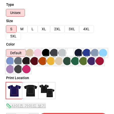
Type
Unisex
Size
S
M
L
XL
2XL
3XL
4XL
5XL
Color
Default
Print Location
사이즈 가이드 보기