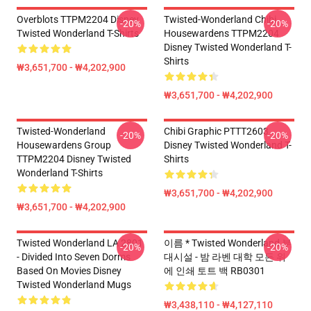
Overblots TTPM2204 Disney
Twisted-Wonderland Chibi
-20%
-20%
Twisted Wonderland T-Shirts
Housewardens TTPM2204
Disney Twisted Wonderland T-
Shirts
₩3,651,700 - ₩4,202,900
₩3,651,700 - ₩4,202,900
Twisted-Wonderland
Chibi Graphic PTTT2603
-20%
-20%
Housewardens Group
Disney Twisted Wonderland T-
TTPM2204 Disney Twisted
Shirts
Wonderland T-Shirts
₩3,651,700 - ₩4,202,900
₩3,651,700 - ₩4,202,900
Twisted Wonderland LA 2801
이름 * Twisted Wonderland 부
-20%
-20%
- Divided Into Seven Dorms
대시설 - 밤 라벤 대학 모든 위
Based On Movies Disney
에 인쇄 토트 백 RB0301
Twisted Wonderland Mugs
₩3,438,110 - ₩4,127,110