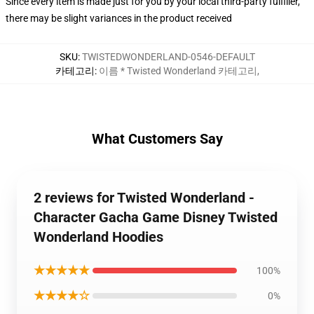
Since every item is made just for you by your local third-party fulfiller,
there may be slight variances in the product received
SKU
:
TWISTEDWONDERLAND-0546-DEFAULT
카테고리
:
이름 * Twisted Wonderland 카테고리
,
What Customers Say
2 reviews for Twisted Wonderland -
Character Gacha Game Disney Twisted
Wonderland Hoodies
★★★★★
100%
★★★★☆
0%