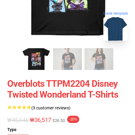
blank template
Overblots TTPM2204 Disney
Twisted Wonderland T-Shirts
(3 customer reviews)
₩45,646
₩36,517
-20%
$26.50
Type