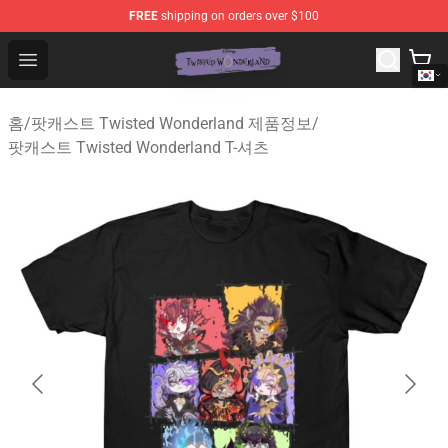
FREE
shipping on orders over $100
Twisted Wonderland Store - Official Twisted Wonderlan
Open menu
홈
/
팟캐스트 Twisted Wonderland 제품정보
/
팟캐스트 Twisted Wonderland T-셔츠