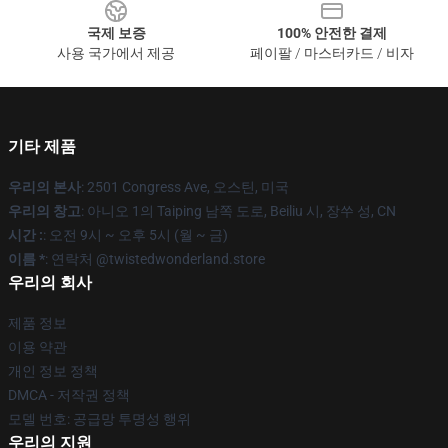
국제 보증
100% 안전한 결제
사용 국가에서 제공
페이팔 / 마스터카드 / 비자
기타 제품
우리의 본사
: 2501 Congress Ave, 오스틴, 미국
우리의 창고
: 아니오 1의 Taiping 남쪽 도로, Beiliu 시, 장쑤 성, CN
시간 :
: 오전 9시 ~ 오후 5시 (월 ~ 금)
이름 *
: 연락처 @twistedwonderland.store
우리의 회사
제품 정보
이용 약관
개인 정보 정책
DMCA - 저작권 정책
모델 번호: 공급망 투명성 행위
우리의 지원