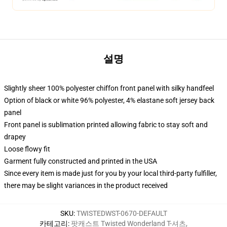
설명
Slightly sheer 100% polyester chiffon front panel with silky handfeel
Option of black or white 96% polyester, 4% elastane soft jersey back
panel
Front panel is sublimation printed allowing fabric to stay soft and
drapey
Loose flowy fit
Garment fully constructed and printed in the USA
Since every item is made just for you by your local third-party fulfiller,
there may be slight variances in the product received
SKU
:
TWISTEDWST-0670-DEFAULT
카테고리
:
팟캐스트 Twisted Wonderland T-셔츠
,