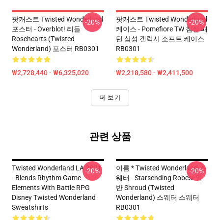
팟캐스트 Twisted Wonderland
팟캐스트 Twisted Wonderland
-20%
-20%
포스터 - Overblot! 리들
케이스 - Pomefiore TW 침실 패
Rosehearts (Twisted
턴 삼성 갤럭시 소프트 케이스
Wonderland) 포스터 RB0301
RB0301
₩2,728,440 - ₩6,325,020
₩2,218,580 - ₩2,411,500
더 보기
관련 상품
Twisted Wonderland LA 2801
이름 * Twisted Wonderland 스
-20%
-20%
- Blends Rhythm Game
웨터 - Starsending Robes! 일
Elements With Battle RPG
반 Shroud (Twisted
Disney Twisted Wonderland
Wonderland) 스웨터 스웨터
Sweatshirts
RB0301