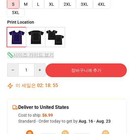
S
M
L
XL
2XL
3XL
4XL
5XL
Print Location
사이즈 가이드 보기
Quantity
장바구니에 추가
이 세일은
02
:
18
:
54
Deliver to United States
Cost to ship:
$6.99
Standard - Order today to get by
Aug. 16 - Aug. 23