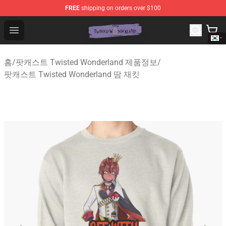
FREE
shipping on orders over $100
Twisted Wonderland Store - Official Twisted Wonderlan
Open menu
홈
/
팟캐스트 Twisted Wonderland 제품정보
/
팟캐스트 Twisted Wonderland 땀 재킷