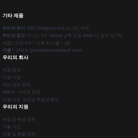
기타 제품
우리의 본사
: 2501 Congress Ave, 오스틴, 미국
우리의 창고
: 아니오 1의 Taiping 남쪽 도로, Beiliu 시, 장쑤 성, CN
시간 :
: 오전 9시 ~ 오후 5시 (월 ~ 금)
이름 *
: 연락처 @twistedwonderland.store
우리의 회사
제품 정보
이용 약관
개인 정보 정책
DMCA - 저작권 정책
모델 번호: 공급망 투명성 행위
우리의 지원
배송 및 배송 정책
지불 기간
반품 및 환불 정책