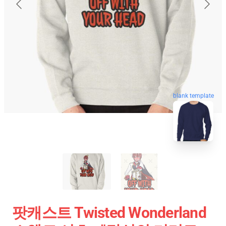
blank template
팟캐스트 Twisted Wonderland