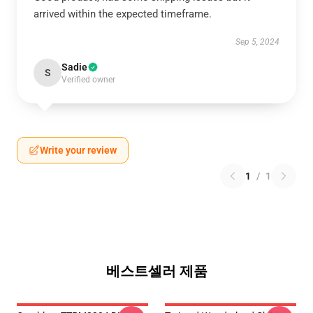
arrived within the expected timeframe.
Sep 5, 2024
Sadie
S
Verified owner
Write your review
1
/
1
베스트셀러 제품