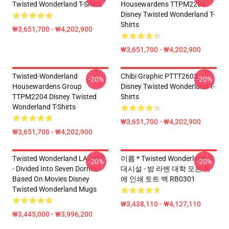
Twisted Wonderland T-Shirts
Housewardens TTPM2204
Disney Twisted Wonderland T-
Shirts
₩3,651,700 - ₩4,202,900
₩3,651,700 - ₩4,202,900
Twisted-Wonderland
Chibi Graphic PTTT2603
-20%
-20%
Housewardens Group
Disney Twisted Wonderland T-
TTPM2204 Disney Twisted
Shirts
Wonderland T-Shirts
₩3,651,700 - ₩4,202,900
₩3,651,700 - ₩4,202,900
Twisted Wonderland LA 2801
이름 * Twisted Wonderland 부
-20%
-20%
- Divided Into Seven Dorms
대시설 - 밤 라벤 대학 모든 위
Based On Movies Disney
에 인쇄 토트 백 RB0301
Twisted Wonderland Mugs
₩3,438,110 - ₩4,127,110
₩3,445,000 - ₩3,996,200