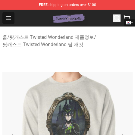
FREE
shipping on orders over $100
Twisted Wonderland Store - Official Twisted Wonderlan
Open menu
홈
/
팟캐스트 Twisted Wonderland 제품정보
/
팟캐스트 Twisted Wonderland 땀 재킷