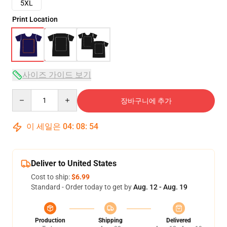
5XL
Print Location
사이즈 가이드 보기
Quantity
장바구니에 추가
이 세일은
04
:
08
:
54
Deliver to United States
Cost to ship:
$6.99
Standard - Order today to get by
Aug. 12 - Aug. 19
Production
Shipping
Delivered