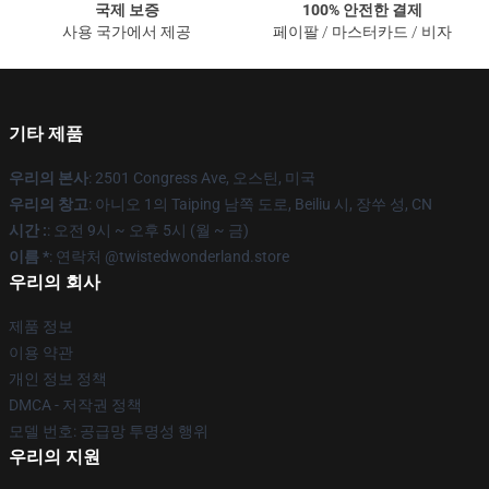
국제 보증
100% 안전한 결제
사용 국가에서 제공
페이팔 / 마스터카드 / 비자
기타 제품
우리의 본사
: 2501 Congress Ave, 오스틴, 미국
우리의 창고
: 아니오 1의 Taiping 남쪽 도로, Beiliu 시, 장쑤 성, CN
시간 :
: 오전 9시 ~ 오후 5시 (월 ~ 금)
이름 *
: 연락처 @twistedwonderland.store
우리의 회사
제품 정보
이용 약관
개인 정보 정책
DMCA - 저작권 정책
모델 번호: 공급망 투명성 행위
우리의 지원