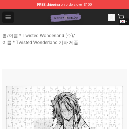
FREE
shipping on orders over $100
Twisted Wonderland Store - Official Twisted Wonderlan
Open menu
홈
/
이름 * Twisted Wonderland (주)
/
이름 * Twisted Wonderland 기타 제품