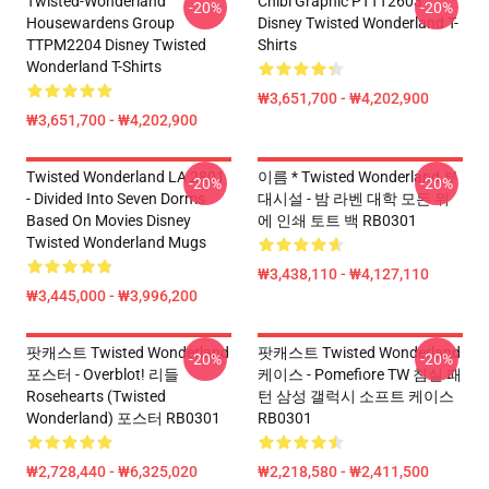
Twisted-Wonderland
Chibi Graphic PTTT2603
-20%
-20%
Housewardens Group
Disney Twisted Wonderland T-
TTPM2204 Disney Twisted
Shirts
Wonderland T-Shirts
₩3,651,700 - ₩4,202,900
₩3,651,700 - ₩4,202,900
Twisted Wonderland LA 2801
이름 * Twisted Wonderland 부
-20%
-20%
- Divided Into Seven Dorms
대시설 - 밤 라벤 대학 모든 위
Based On Movies Disney
에 인쇄 토트 백 RB0301
Twisted Wonderland Mugs
₩3,438,110 - ₩4,127,110
₩3,445,000 - ₩3,996,200
팟캐스트 Twisted Wonderland
팟캐스트 Twisted Wonderland
-20%
-20%
포스터 - Overblot! 리들
케이스 - Pomefiore TW 침실 패
Rosehearts (Twisted
턴 삼성 갤럭시 소프트 케이스
Wonderland) 포스터 RB0301
RB0301
₩2,728,440 - ₩6,325,020
₩2,218,580 - ₩2,411,500