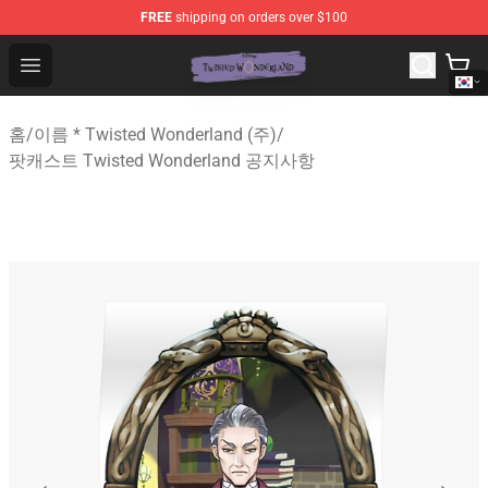
FREE
shipping on orders over $100
Twisted Wonderland Store - Official Twisted Wonderlan
Open menu
홈
/
이름 * Twisted Wonderland (주)
/
팟캐스트 Twisted Wonderland 공지사항