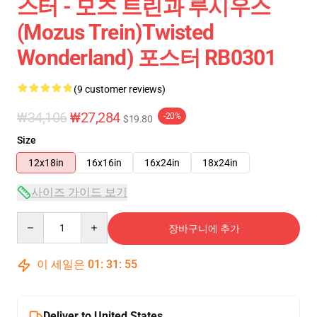
스터 - 모즈 트린과 루시우스
(Mozus Trein)Twisted
Wonderland) 포스터 RB0301
(9 customer reviews)
₩34,106
₩27,284
-20%
$19.80
Size
12x18in
16x16in
16x24in
18x24in
사이즈 가이드 보기
Quantity
장바구니에 추가
이 세일은
01
:
31
:
54
Deliver to United States