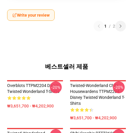
Write your review
1
/
2
베스트셀러 제품
Overblots TTPM2204 Disney
Twisted-Wonderland Chibi
-20%
-20%
Twisted Wonderland T-Shirts
Housewardens TTPM2204
Disney Twisted Wonderland T-
Shirts
₩3,651,700 - ₩4,202,900
₩3,651,700 - ₩4,202,900