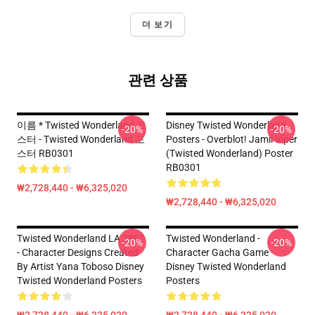
더 보기
관련 상품
이름 * Twisted Wonderland 포
Disney Twisted Wonderland
-20%
-20%
스터 - Twisted Wonderland 포
Posters - Overblot! Jamil Viper
스터 RB0301
(Twisted Wonderland) Poster
RB0301
₩2,728,440 - ₩6,325,020
₩2,728,440 - ₩6,325,020
Twisted Wonderland LA 2801
Twisted Wonderland -
-20%
-20%
- Character Designs Created
Character Gacha Game
By Artist Yana Toboso Disney
Disney Twisted Wonderland
Twisted Wonderland Posters
Posters