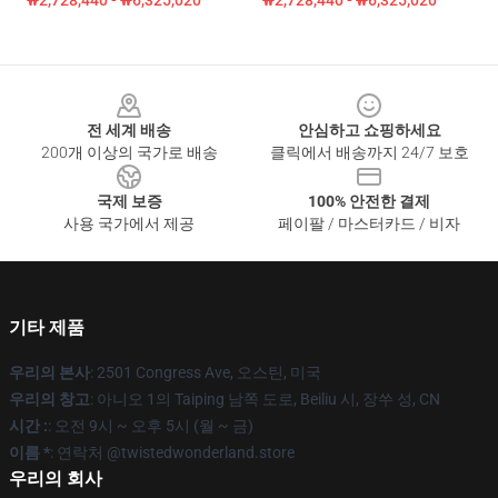
₩2,728,440 - ₩6,325,020
₩2,728,440 - ₩6,325,020
Footer
전 세계 배송
안심하고 쇼핑하세요
200개 이상의 국가로 배송
클릭에서 배송까지 24/7 보호
국제 보증
100% 안전한 결제
사용 국가에서 제공
페이팔 / 마스터카드 / 비자
기타 제품
우리의 본사
: 2501 Congress Ave, 오스틴, 미국
우리의 창고
: 아니오 1의 Taiping 남쪽 도로, Beiliu 시, 장쑤 성, CN
시간 :
: 오전 9시 ~ 오후 5시 (월 ~ 금)
이름 *
: 연락처 @twistedwonderland.store
우리의 회사