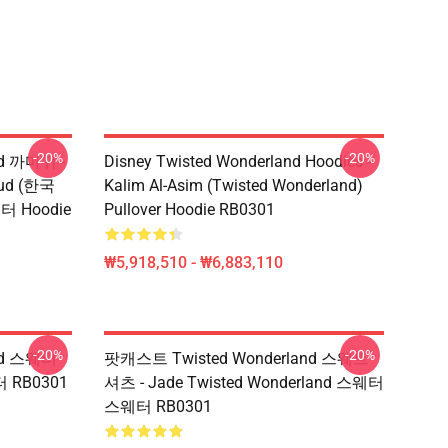
-20%
-20%
d 까마귀 -
Disney Twisted Wonderland Hoodies -
roud (한국
Kalim Al-Asim (Twisted Wonderland)
웨터 Hoodie
Pullover Hoodie RB0301
₩5,918,510 - ₩6,883,110
-20%
-20%
nd 스웨터
팟캐스트 Twisted Wonderland 스웨트
 RB0301
셔츠 - Jade Twisted Wonderland 스웨터
스웨터 RB0301