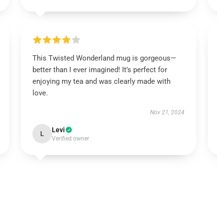
This Twisted Wonderland mug is gorgeous—
better than I ever imagined! It’s perfect for
enjoying my tea and was clearly made with
love.
Nov 21, 2024
Levi
L
Verified owner