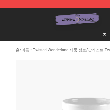
Twisted Wonderland Store - Official Twisted Wonderl
홈
홈
/
이름 * Twisted Wonderland 제품 정보
/
팟캐스트 Twis