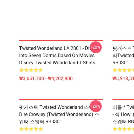
-20%
Twisted Wonderland LA 2801 - Divided
팟캐스트 Tw
Into Seven Dorms Based On Movies
리Twisted
Disney Twisted Wonderland T-Shirts
RB0301
₩3,651,700 - ₩4,202,900
₩5,918,51
-20%
팟캐스트 Twisted Wonderland 스웨터 -
이름 * Tw
Dire Crowley (Twisted Wonderland) 스
- 잭 Howl
웨터 스웨터 RB0301
스웨터 RB