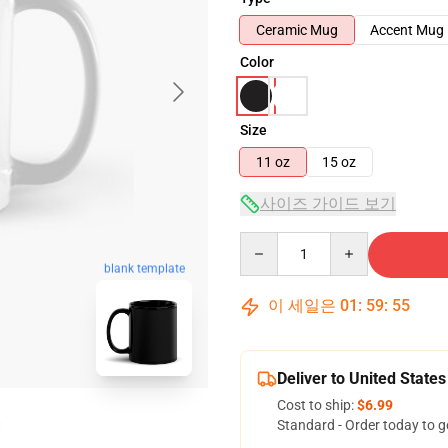
Ceramic Mug
Accent Mug
Color
Size
11 oz
15 oz
사이즈 가이드 보기
Quantity
blank template
이 세일은
01
:
59
:
54
Deliver to United States
Cost to ship:
$6.99
Standard - Order today to g