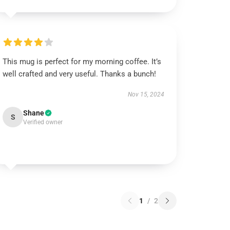
This mug is perfect for my morning coffee. It’s
well crafted and very useful. Thanks a bunch!
Nov 15, 2024
Shane
S
Verified owner
1
/
2