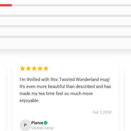
I’m thrilled with this Twisted Wonderland mug!
It’s even more beautiful than described and has
made my tea time feel so much more
enjoyable.
Dec 5, 2024
Pierce
P
Verified owner