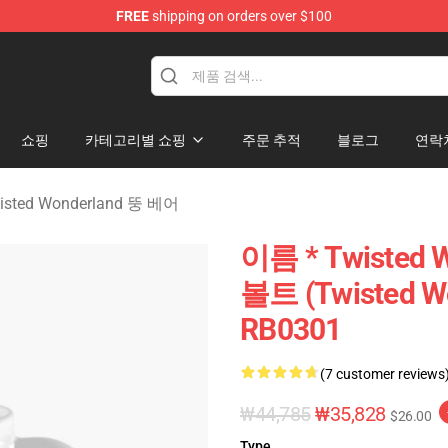
FREE
shipping on orders over $100
and Merchandise Shop
쇼핑
카테고리별 쇼핑
주문 추적
블로그
연락
ted Wonderland 뚱 베어
이름 * Twisted 
볼트 (Twisted 
RB0301
(7 customer reviews
₩44,785
₩35,828
$26.00
Type