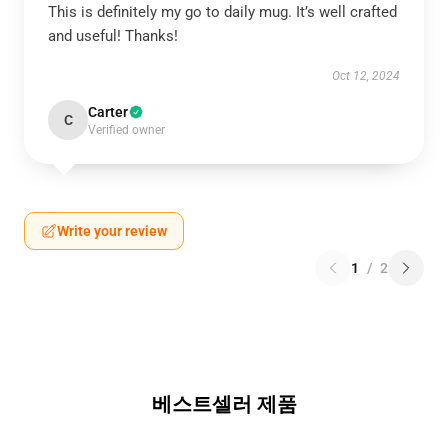
This is definitely my go to daily mug. It’s well crafted
and useful! Thanks!
Oct 12, 2024
Carter
C
Verified owner
Write your review
1
/
2
베스트셀러 제품