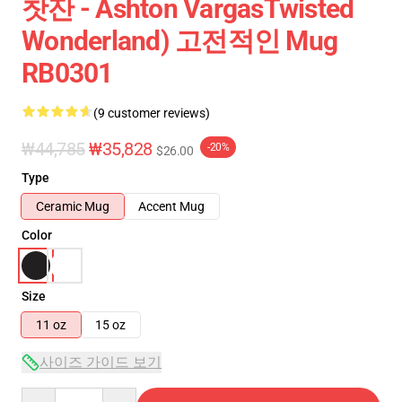
찻잔 - Ashton VargasTwisted
Wonderland) 고전적인 Mug
RB0301
(9 customer reviews)
₩44,785
₩35,828
-20%
$26.00
Type
Ceramic Mug
Accent Mug
Color
Size
11 oz
15 oz
사이즈 가이드 보기
Quantity