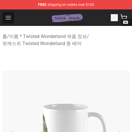
FREE
shipping on orders over $100
Twisted Wonderland Store - Official Twisted Wonderlan
Open menu
홈
/
이름 * Twisted Wonderland 제품 정보
/
팟캐스트 Twisted Wonderland 뚱 베어