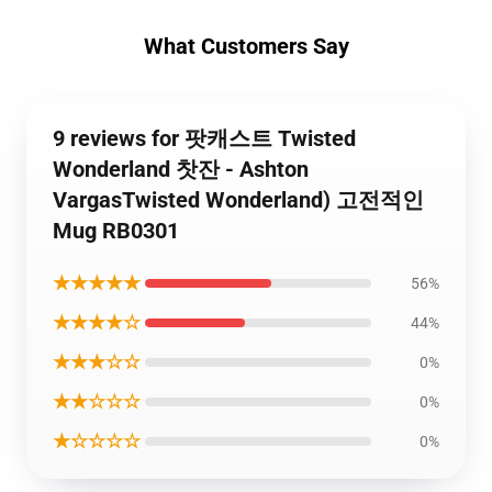
What Customers Say
9 reviews for 팟캐스트 Twisted
Wonderland 찻잔 - Ashton
VargasTwisted Wonderland) 고전적인
Mug RB0301
★★★★★
56%
★★★★☆
44%
★★★☆☆
0%
★★☆☆☆
0%
★☆☆☆☆
0%