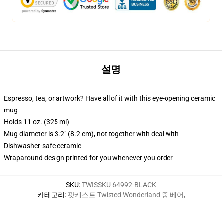
설명
Espresso, tea, or artwork? Have all of it with this eye-opening ceramic
mug
Holds 11 oz. (325 ml)
Mug diameter is 3.2" (8.2 cm), not together with deal with
Dishwasher-safe ceramic
Wraparound design printed for you whenever you order
SKU
:
TWISSKU-64992-BLACK
카테고리
:
팟캐스트 Twisted Wonderland 뚱 베어
,