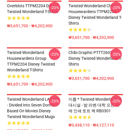
Overblots TTPM2204 Disney
Twisted-Wonderland Chibi
-20%
-20%
Twisted Wonderland T-Shirts
Housewardens TTPM2204
Disney Twisted Wonderland T-
Shirts
₩3,651,700 - ₩4,202,900
₩3,651,700 - ₩4,202,900
Twisted-Wonderland
Chibi Graphic PTTT2603
-20%
-20%
Housewardens Group
Disney Twisted Wonderland T-
TTPM2204 Disney Twisted
Shirts
Wonderland T-Shirts
₩3,651,700 - ₩4,202,900
₩3,651,700 - ₩4,202,900
Twisted Wonderland LA 2801
이름 * Twisted Wonderland 부
-20%
-20%
- Divided Into Seven Dorms
대시설 - 밤 라벤 대학 모든 위
Based On Movies Disney
에 인쇄 토트 백 RB0301
Twisted Wonderland Mugs
₩3,438,110 - ₩4,127,110