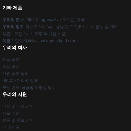
기타 제품
우리의 본사
: 2501 Congress Ave, 오스틴, 미국
우리의 창고
: 아니오 1의 Taiping 남쪽 도로, Beiliu 시, 장쑤 성, CN
시간 :
: 오전 9시 ~ 오후 5시 (월 ~ 금)
이름 *
: 연락처 @twistedwonderland.store
우리의 회사
제품 정보
이용 약관
개인 정보 정책
DMCA - 저작권 정책
모델 번호: 공급망 투명성 행위
우리의 지원
배송 및 배송 정책
지불 기간
반품 및 환불 정책
기타 제품