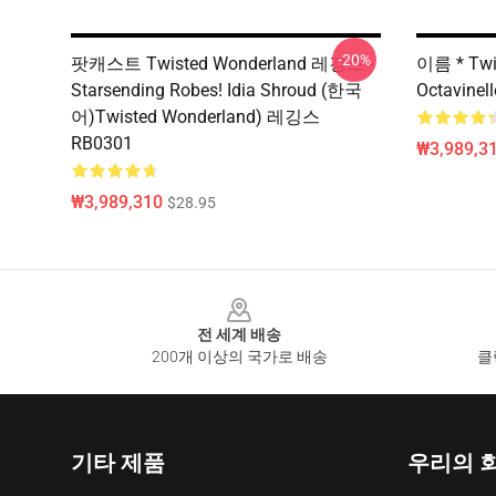
-20%
팟캐스트 Twisted Wonderland 레깅스 -
이름 * Twi
Starsending Robes! Idia Shroud (한국
Octavine
어)Twisted Wonderland) 레깅스
RB0301
₩3,989,3
₩3,989,310
$28.95
Footer
전 세계 배송
200개 이상의 국가로 배송
클
기타 제품
우리의 