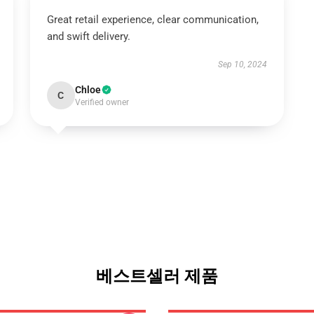
Great retail experience, clear communication,
and swift delivery.
Sep 10, 2024
Chloe
C
Verified owner
베스트셀러 제품