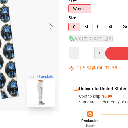
Women
Size
S
M
L
XL
2X
사이즈 가이드 보기
Quantity
이 세일은
04
:
05
:
54
blank template
Deliver to United States
Cost to ship:
$6.99
Standard - Order today to g
Production
Today