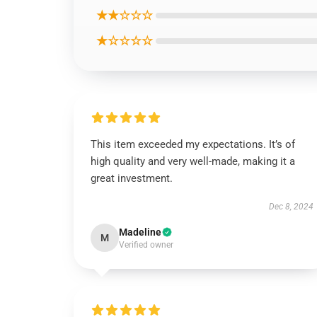
★★☆☆☆
★☆☆☆☆
This item exceeded my expectations. It’s of
high quality and very well-made, making it a
great investment.
Dec 8, 2024
Madeline
M
Verified owner