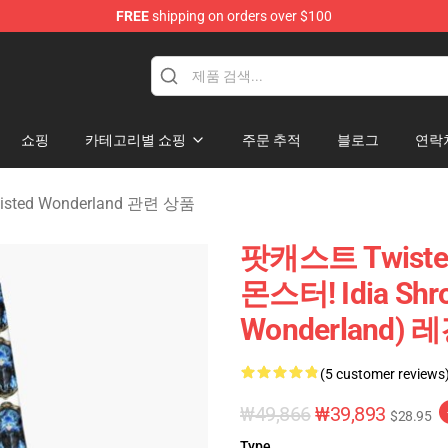
FREE
shipping on orders over $100
and Merchandise Shop
쇼핑
카테고리별 쇼핑
주문 추적
블로그
연락
ted Wonderland 관련 상품
팟캐스트 Twiste
몬스터! Idia Shr
Wonderland) 
(5 customer reviews
₩49,866
₩39,893
$28.95
Type