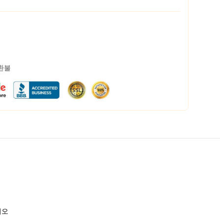
 환불
시오