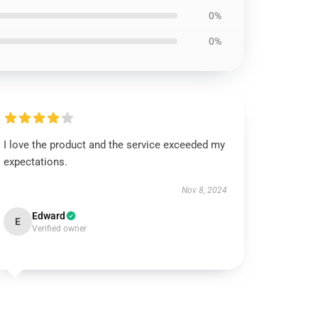
0%
0%
I love the product and the service exceeded my
expectations.
Nov 8, 2024
Edward
E
Verified owner