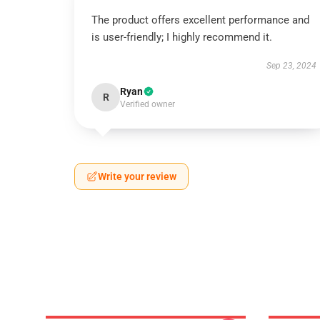
The product offers excellent performance and
is user-friendly; I highly recommend it.
Sep 23, 2024
Ryan
R
Verified owner
Write your review