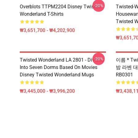
-20%
Overblots TTPM2204 Disney Twisted
Twisted-W
Wonderland T-Shirts
Housewar
Twisted W
₩3,651,700 - ₩4,202,900
₩3,651,70
-20%
Twisted Wonderland LA 2801 - Divided
이름 * Twi
Into Seven Dorms Based On Movies
밤 라벤 대
Disney Twisted Wonderland Mugs
RB0301
₩3,445,000 - ₩3,996,200
₩3,438,11