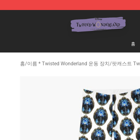
Twisted Wonderland Store - Official Twisted Wonderl
홈
홈
/
이름 * Twisted Wonderland 운동 장치
/
팟캐스트 Twis