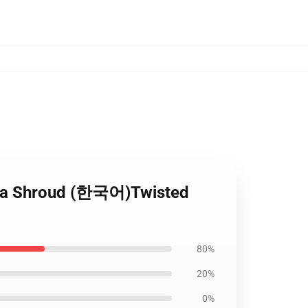
a Shroud (한국어)Twisted
80%
20%
0%