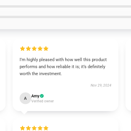
I’m highly pleased with how well this product
performs and how reliable it is; it’s definitely
worth the investment.
Nov 29, 2024
Amy
A
Verified owner