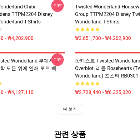
-20%
onderland Chibi
Twisted-Wonderland Housew
dens TTPM2204 Disney
Group TTPM2204 Disney Twi
onderland T-Shirts
Wonderland T-Shirts
0 - ₩4,202,900
₩3,651,700 - ₩4,202,900
-20%
sted Wonderland 부대시설 -
팟캐스트 Twisted Wonderlan
학 모든 위에 인쇄 토트 백
Overblot! 리들 Rosehearts (T
Wonderland) 포스터 RB0301
0 - ₩4,127,110
₩2,728,440 - ₩6,325,020
더 보기
관련 상품