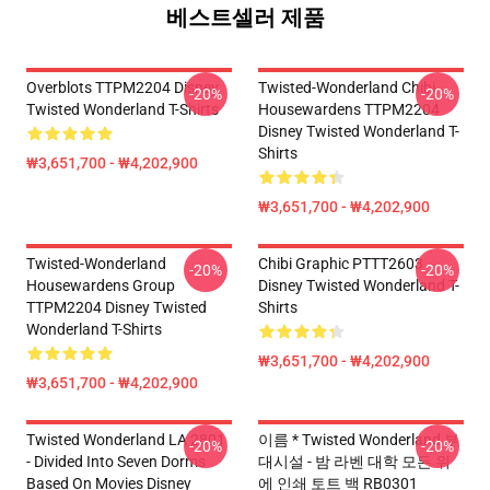
베스트셀러 제품
Overblots TTPM2204 Disney
Twisted-Wonderland Chibi
-20%
-20%
Twisted Wonderland T-Shirts
Housewardens TTPM2204
Disney Twisted Wonderland T-
Shirts
₩3,651,700 - ₩4,202,900
₩3,651,700 - ₩4,202,900
Twisted-Wonderland
Chibi Graphic PTTT2603
-20%
-20%
Housewardens Group
Disney Twisted Wonderland T-
TTPM2204 Disney Twisted
Shirts
Wonderland T-Shirts
₩3,651,700 - ₩4,202,900
₩3,651,700 - ₩4,202,900
Twisted Wonderland LA 2801
이름 * Twisted Wonderland 부
-20%
-20%
- Divided Into Seven Dorms
대시설 - 밤 라벤 대학 모든 위
Based On Movies Disney
에 인쇄 토트 백 RB0301