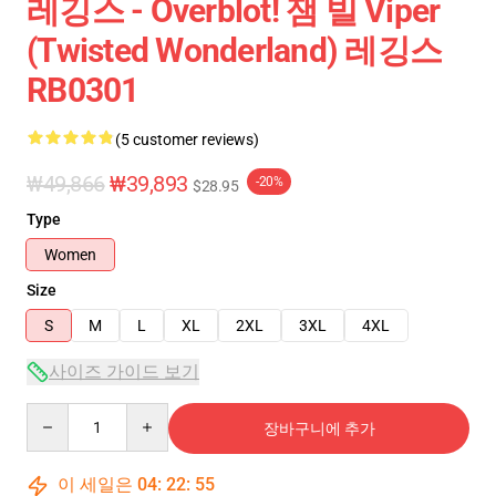
레깅스 - Overblot! 잼 빌 Viper
(Twisted Wonderland) 레깅스
RB0301
(5 customer reviews)
₩49,866
₩39,893
-20%
$28.95
Type
Women
Size
S
M
L
XL
2XL
3XL
4XL
사이즈 가이드 보기
Quantity
장바구니에 추가
이 세일은
04
:
22
:
54