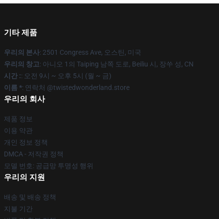
기타 제품
우리의 본사
: 2501 Congress Ave, 오스틴, 미국
우리의 창고
: 아니오 1의 Taiping 남쪽 도로, Beiliu 시, 장쑤 성, CN
시간 :
: 오전 9시 ~ 오후 5시 (월 ~ 금)
이름 *
: 연락처 @twistedwonderland.store
우리의 회사
제품 정보
이용 약관
개인 정보 정책
DMCA - 저작권 정책
모델 번호: 공급망 투명성 행위
우리의 지원
배송 및 배송 정책
지불 기간