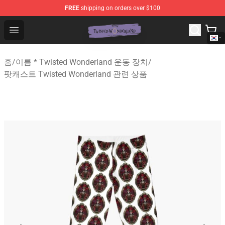
FREE
shipping on orders over $100
Twisted Wonderland Store - Official Twisted Wonderlan
Open menu
홈
/
이름 * Twisted Wonderland 운동 장치
/
팟캐스트 Twisted Wonderland 관련 상품