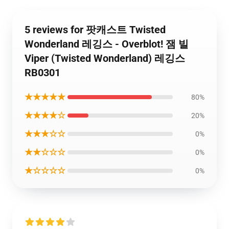
5 reviews for 팟캐스트 Twisted
Wonderland 레깅스 - Overblot! 잼 빌
Viper (Twisted Wonderland) 레깅스
RB0301
★★★★★
80%
★★★★☆
20%
★★★☆☆
0%
★★☆☆☆
0%
★☆☆☆☆
0%