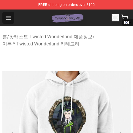
FREE
shipping on orders over $100
Twisted Wonderland Store - Official Twisted Wonderlan
Open menu
홈
/
팟캐스트 Twisted Wonderland 제품정보
/
이름 * Twisted Wonderland 카테고리