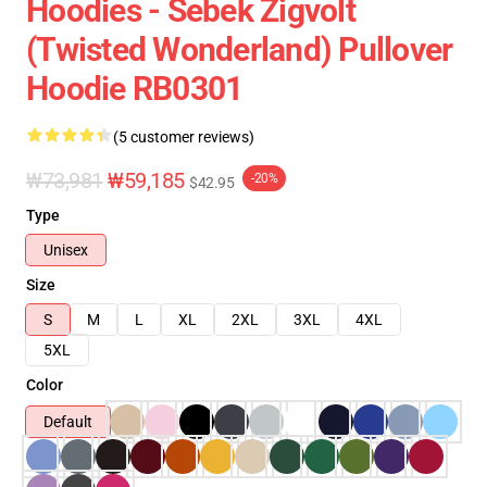
Hoodies - Sebek Zigvolt
(Twisted Wonderland) Pullover
Hoodie RB0301
(5 customer reviews)
₩73,981
₩59,185
-20%
$42.95
Type
Unisex
Size
S
M
L
XL
2XL
3XL
4XL
5XL
Color
Default