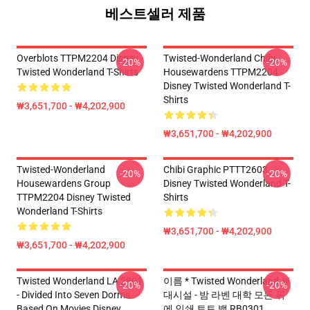
베스트셀러 제품
Overblots TTPM2204 Disney
Twisted-Wonderland Chibi
-20%
-20%
Twisted Wonderland T-Shirts
Housewardens TTPM2204
Disney Twisted Wonderland T-
Shirts
₩3,651,700 - ₩4,202,900
₩3,651,700 - ₩4,202,900
Twisted-Wonderland
Chibi Graphic PTTT2603
-20%
-20%
Housewardens Group
Disney Twisted Wonderland T-
TTPM2204 Disney Twisted
Shirts
Wonderland T-Shirts
₩3,651,700 - ₩4,202,900
₩3,651,700 - ₩4,202,900
Twisted Wonderland LA 2801
이름 * Twisted Wonderland 부
-20%
-20%
- Divided Into Seven Dorms
대시설 - 밤 라벤 대학 모든 위
Based On Movies Disney
에 인쇄 토트 백 RB0301