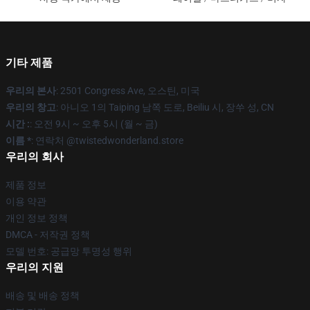
기타 제품
우리의 본사
: 2501 Congress Ave, 오스틴, 미국
우리의 창고
: 아니오 1의 Taiping 남쪽 도로, Beiliu 시, 장쑤 성, CN
시간 :
: 오전 9시 ~ 오후 5시 (월 ~ 금)
이름 *
: 연락처 @twistedwonderland.store
우리의 회사
제품 정보
이용 약관
개인 정보 정책
DMCA - 저작권 정책
모델 번호: 공급망 투명성 행위
우리의 지원
배송 및 배송 정책