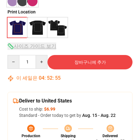
Print Location
사이즈 가이드 보기
Quantity
장바구니에 추가
이 세일은
04
:
52
:
54
Deliver to United States
Cost to ship:
$6.99
Standard - Order today to get by
Aug. 15 - Aug. 22
Production
Shipping
Delivered