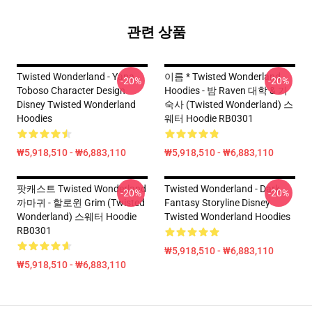
관련 상품
Twisted Wonderland - Yana
이름 * Twisted Wonderland
-20%
-20%
Toboso Character Design
Hoodies - 밤 Raven 대학 & 기
Disney Twisted Wonderland
숙사 (Twisted Wonderland) 스
Hoodies
웨터 Hoodie RB0301
₩5,918,510 - ₩6,883,110
₩5,918,510 - ₩6,883,110
팟캐스트 Twisted Wonderland
Twisted Wonderland - Dark
-20%
-20%
까마귀 - 할로윈 Grim (Twisted
Fantasy Storyline Disney
Wonderland) 스웨터 Hoodie
Twisted Wonderland Hoodies
RB0301
₩5,918,510 - ₩6,883,110
₩5,918,510 - ₩6,883,110