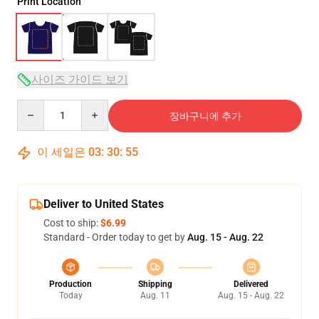
Print Location
사이즈 가이드 보기
Quantity
장바구니에 추가
이 세일은
03
:
30
:
54
Deliver to United States
Cost to ship:
$6.99
Standard - Order today to get by
Aug. 15 - Aug. 22
Production
Shipping
Delivered
Today
Aug. 11
Aug. 15 - Aug. 22