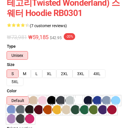
테고리Twisted Wonderland) 스
웨터 Hoodie RB0301
(7 customer reviews)
₩73,981
₩59,185
-20%
$42.95
Type
Unisex
Size
S
M
L
XL
2XL
3XL
4XL
5XL
Color
Default