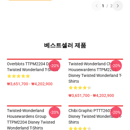
1
/
2
베스트셀러 제품
Overblots TTPM2204 Disney
Twisted-Wonderland Chibi
-20%
-20%
Twisted Wonderland T-Shirts
Housewardens TTPM2204
Disney Twisted Wonderland T-
Shirts
₩3,651,700 - ₩4,202,900
₩3,651,700 - ₩4,202,900
Twisted-Wonderland
Chibi Graphic PTTT2603
-20%
-20%
Housewardens Group
Disney Twisted Wonderland T-
TTPM2204 Disney Twisted
Shirts
Wonderland T-Shirts