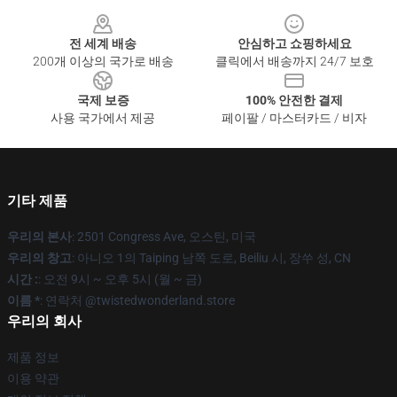
Footer
전 세계 배송
안심하고 쇼핑하세요
200개 이상의 국가로 배송
클릭에서 배송까지 24/7 보호
국제 보증
100% 안전한 결제
사용 국가에서 제공
페이팔 / 마스터카드 / 비자
기타 제품
우리의 본사
: 2501 Congress Ave, 오스틴, 미국
우리의 창고
: 아니오 1의 Taiping 남쪽 도로, Beiliu 시, 장쑤 성, CN
시간 :
: 오전 9시 ~ 오후 5시 (월 ~ 금)
이름 *
: 연락처 @twistedwonderland.store
우리의 회사
제품 정보
이용 약관