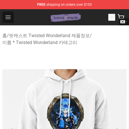
FREE
shipping on orders over $100
Twisted Wonderland Store - Official Twisted Wonderlan
Open menu
홈
/
팟캐스트 Twisted Wonderland 제품정보
/
이름 * Twisted Wonderland 카테고리