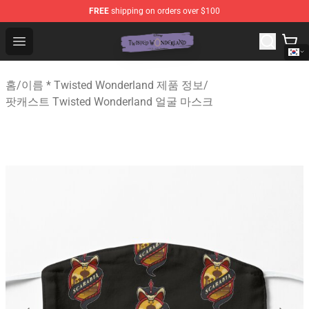
FREE
shipping on orders over $100
Twisted Wonderland Store - Official Twisted Wonderlan
Open menu
홈
/
이름 * Twisted Wonderland 제품 정보
/
팟캐스트 Twisted Wonderland 얼굴 마스크