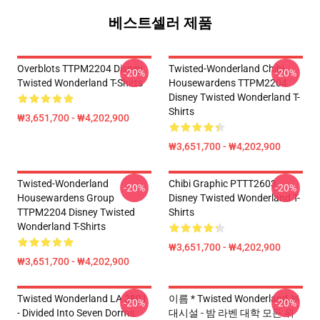
베스트셀러 제품
Overblots TTPM2204 Disney
Twisted-Wonderland Chibi
-20%
-20%
Twisted Wonderland T-Shirts
Housewardens TTPM2204
Disney Twisted Wonderland T-
Shirts
₩3,651,700 - ₩4,202,900
₩3,651,700 - ₩4,202,900
Twisted-Wonderland
Chibi Graphic PTTT2603
-20%
-20%
Housewardens Group
Disney Twisted Wonderland T-
TTPM2204 Disney Twisted
Shirts
Wonderland T-Shirts
₩3,651,700 - ₩4,202,900
₩3,651,700 - ₩4,202,900
Twisted Wonderland LA 2801
이름 * Twisted Wonderland 부
-20%
-20%
- Divided Into Seven Dorms
대시설 - 밤 라벤 대학 모든 위