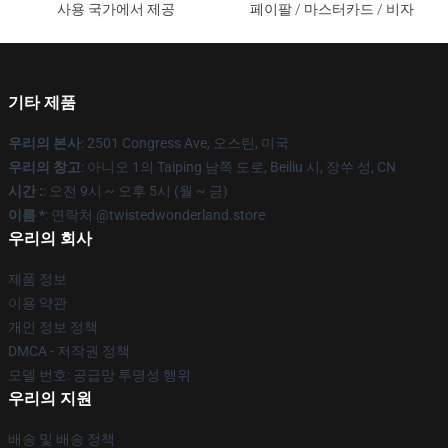
사용 국가에서 제공
페이팔 / 마스터카드 / 비자
기타 제품
우리의 본사
: 2501 Congress Ave, 오스틴, 미국
우리의 창고
: 아니오 1의 Taiping 남쪽 도로, Beiliu 시, 장쑤 성, CN
시간 :
: 오전 9시 ~ 오후 5시 (월 ~ 금)
이름 *
: 연락처 @twistedwonderland.store
우리의 회사
제품 정보
이용 약관
개인 정보 정책
DMCA - 저작권 정책
모델 번호: 공급망 투명성 행위
우리의 지원
배송 및 배송 정책