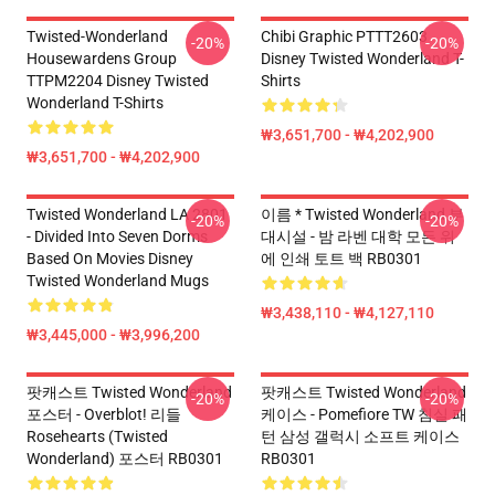
Twisted-Wonderland
Chibi Graphic PTTT2603
-20%
-20%
Housewardens Group
Disney Twisted Wonderland T-
TTPM2204 Disney Twisted
Shirts
Wonderland T-Shirts
₩3,651,700 - ₩4,202,900
₩3,651,700 - ₩4,202,900
Twisted Wonderland LA 2801
이름 * Twisted Wonderland 부
-20%
-20%
- Divided Into Seven Dorms
대시설 - 밤 라벤 대학 모든 위
Based On Movies Disney
에 인쇄 토트 백 RB0301
Twisted Wonderland Mugs
₩3,438,110 - ₩4,127,110
₩3,445,000 - ₩3,996,200
팟캐스트 Twisted Wonderland
팟캐스트 Twisted Wonderland
-20%
-20%
포스터 - Overblot! 리들
케이스 - Pomefiore TW 침실 패
Rosehearts (Twisted
턴 삼성 갤럭시 소프트 케이스
Wonderland) 포스터 RB0301
RB0301