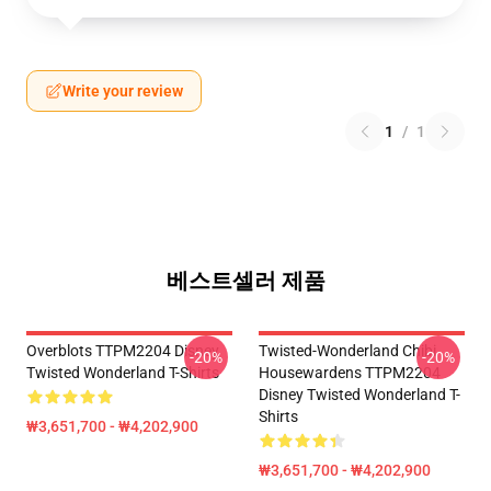
Write your review
1
/
1
베스트셀러 제품
Overblots TTPM2204 Disney
Twisted-Wonderland Chibi
-20%
-20%
Twisted Wonderland T-Shirts
Housewardens TTPM2204
Disney Twisted Wonderland T-
Shirts
₩3,651,700 - ₩4,202,900
₩3,651,700 - ₩4,202,900