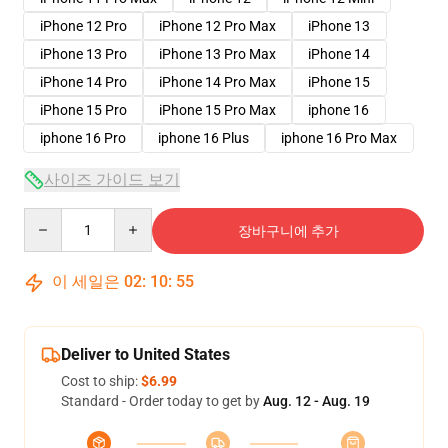
iPhone 12 Pro
iPhone 12 Pro Max
iPhone 13
iPhone 13 Pro
iPhone 13 Pro Max
iPhone 14
iPhone 14 Pro
iPhone 14 Pro Max
iPhone 15
iPhone 15 Pro
iPhone 15 Pro Max
iphone 16
iphone 16 Pro
iphone 16 Plus
iphone 16 Pro Max
사이즈 가이드 보기
Quantity
장바구니에 추가
이 세일은
02
:
10
:
54
Deliver to United States
Cost to ship:
$6.99
Standard - Order today to get by
Aug. 12 - Aug. 19