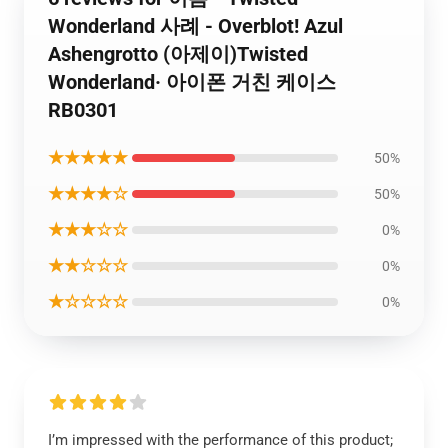
Wonderland 사례 - Overblot! Azul
Ashengrotto (아제이)Twisted
Wonderland· 아이폰 거친 케이스
RB0301
★★★★★
50%
★★★★☆
50%
★★★☆☆
0%
★★☆☆☆
0%
★☆☆☆☆
0%
I’m impressed with the performance of this product;