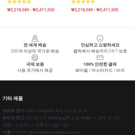
₩2,218,580 - ₩2,411,500
₩2,218,580 - ₩2,411,500
Footer
전 세계 배송
안심하고 쇼핑하세요
200개 이상의 국가로 배송
클릭에서 배송까지 24/7 보호
국제 보증
100% 안전한 결제
사용 국가에서 제공
페이팔 / 마스터카드 / 비자
기타 제품
우리의 본사
: 2501 Congress Ave, 오스틴, 미국
우리의 창고
: 아니오 1의 Taiping 남쪽 도로, Beiliu 시, 장쑤 성, CN
시간 :
: 오전 9시 ~ 오후 5시 (월 ~ 금)
이름 *
: 연락처 @twistedwonderland.store