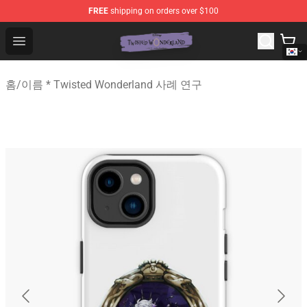
FREE
shipping on orders over $100
Twisted Wonderland Store - Official Twisted Wonderlan
Open menu
홈
/
이름 * Twisted Wonderland 사례 연구