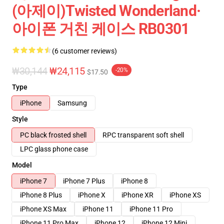
(아제이)Twisted Wonderland·
아이폰 거친 케이스 RB0301
(6 customer reviews)
₩30,144
₩24,115
-20%
$17.50
Type
iPhone
Samsung
Style
PC black frosted shell
RPC transparent soft shell
LPC glass phone case
Model
iPhone 7
iPhone 7 Plus
iPhone 8
iPhone 8 Plus
iPhone X
iPhone XR
iPhone XS
iPhone XS Max
iPhone 11
iPhone 11 Pro
iPhone 11 Pro Max
iPhone 12
iPhone 12 Mini