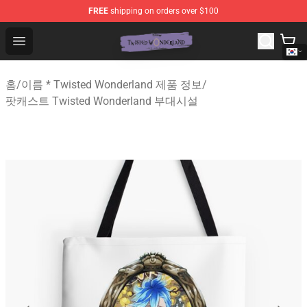
FREE
shipping on orders over $100
Twisted Wonderland Store - Official Twisted Wonderlan
Open menu
홈
/
이름 * Twisted Wonderland 제품 정보
/
팟캐스트 Twisted Wonderland 부대시설