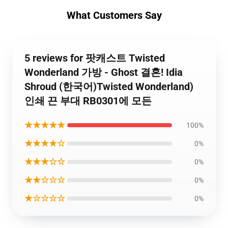
What Customers Say
5 reviews for 팟캐스트 Twisted
Wonderland 가방 - Ghost 결혼! Idia
Shroud (한국어)Twisted Wonderland)
인쇄 끈 부대 RB0301에 모든
★★★★★
100%
★★★★☆
0%
★★★☆☆
0%
★★☆☆☆
0%
★☆☆☆☆
0%