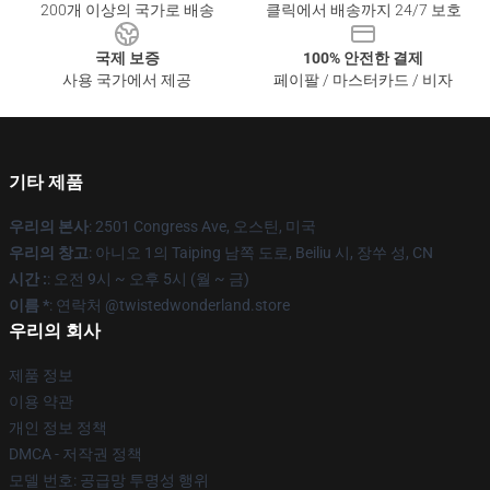
200개 이상의 국가로 배송
클릭에서 배송까지 24/7 보호
국제 보증
100% 안전한 결제
사용 국가에서 제공
페이팔 / 마스터카드 / 비자
기타 제품
우리의 본사
: 2501 Congress Ave, 오스틴, 미국
우리의 창고
: 아니오 1의 Taiping 남쪽 도로, Beiliu 시, 장쑤 성, CN
시간 :
: 오전 9시 ~ 오후 5시 (월 ~ 금)
이름 *
: 연락처 @twistedwonderland.store
우리의 회사
제품 정보
이용 약관
개인 정보 정책
DMCA - 저작권 정책
모델 번호: 공급망 투명성 행위