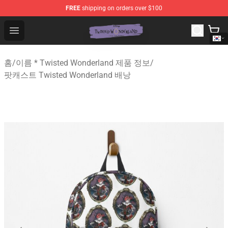
FREE
shipping on orders over $100
Twisted Wonderland Store - Official Twisted Wonderlan
Open menu
홈
/
이름 * Twisted Wonderland 제품 정보
/
팟캐스트 Twisted Wonderland 배낭