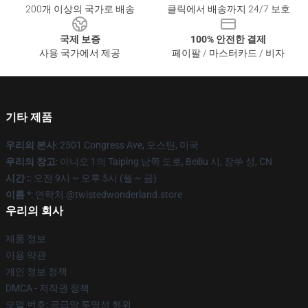
200개 이상의 국가로 배송
클릭에서 배송까지 24/7 보호
국제 보증
100% 안전한 결제
사용 국가에서 제공
페이팔 / 마스터카드 / 비자
기타 제품
우리의 본사
: 2501 Congress Ave, 오스틴, 미국
우리의 창고
: 아니오 1의 Taiping 남쪽 도로, Beiliu 시, 장쑤 성, CN
시간 :
: 오전 9시 ~ 오후 5시 (월 ~ 금)
이름 *
: 연락처 @twistedwonderland.store
우리의 회사
제품 정보
이용 약관
개인 정보 정책
DMCA - 저작권 정책
모델 번호: 공급망 투명성 행위