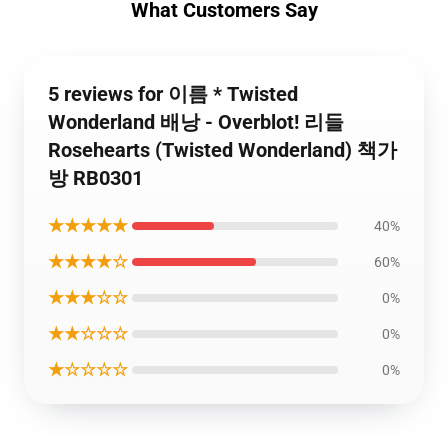
What Customers Say
5 reviews for 이름 * Twisted
Wonderland 배낭 - Overblot! 리들
Rosehearts (Twisted Wonderland) 책가
방 RB0301
★★★★★
40%
★★★★☆
60%
★★★☆☆
0%
★★☆☆☆
0%
★☆☆☆☆
0%