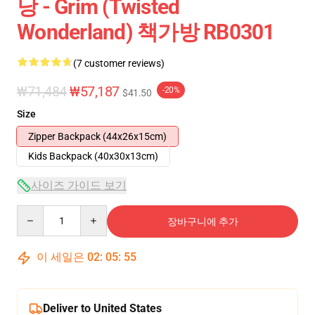
낭 - Grim (Twisted
Wonderland) 책가방 RB0301
(7 customer reviews)
₩71,484
₩57,187
-20%
$41.50
Size
Zipper Backpack (44x26x15cm)
Kids Backpack (40x30x13cm)
사이즈 가이드 보기
Quantity
장바구니에 추가
이 세일은
02
:
05
:
54
Deliver to United States