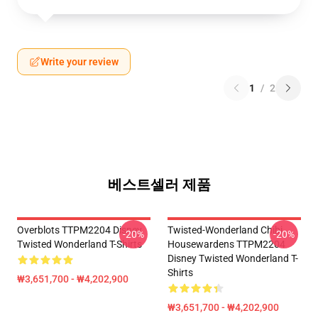
Write your review
1
/
2
베스트셀러 제품
Overblots TTPM2204 Disney
Twisted-Wonderland Chibi
-20%
-20%
Twisted Wonderland T-Shirts
Housewardens TTPM2204
Disney Twisted Wonderland T-
Shirts
₩3,651,700 - ₩4,202,900
₩3,651,700 - ₩4,202,900