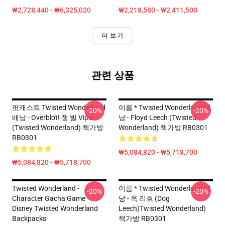
₩2,728,440 - ₩6,325,020
₩2,218,580 - ₩2,411,500
더 보기
관련 상품
팟캐스트 Twisted Wonderland
이름 * Twisted Wonderland 배
-20%
-20%
배낭 - Overblot! 잼 빌 Viper
낭 - Floyd Leech (Twisted
(Twisted Wonderland) 책가방
Wonderland) 책가방 RB0301
RB0301
₩5,084,820 - ₩5,718,700
₩5,084,820 - ₩5,718,700
Twisted Wonderland -
이름 * Twisted Wonderland 배
-20%
-20%
Character Gacha Game
낭 - 옥 리흐 (Dog
Disney Twisted Wonderland
Leech)Twisted Wonderland)
Backpacks
책가방 RB0301