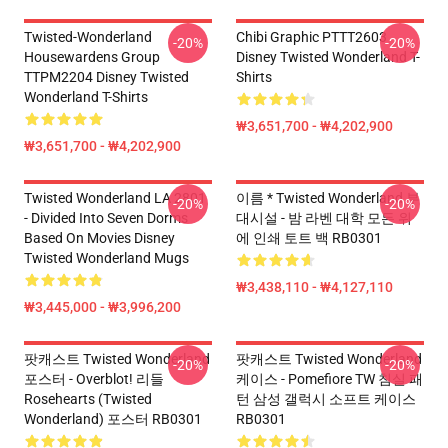
Twisted-Wonderland
Chibi Graphic PTTT2603
-20%
-20%
Housewardens Group
Disney Twisted Wonderland T-
TTPM2204 Disney Twisted
Shirts
Wonderland T-Shirts
₩3,651,700 - ₩4,202,900
₩3,651,700 - ₩4,202,900
Twisted Wonderland LA 2801
이름 * Twisted Wonderland 부
-20%
-20%
- Divided Into Seven Dorms
대시설 - 밤 라벤 대학 모든 위
Based On Movies Disney
에 인쇄 토트 백 RB0301
Twisted Wonderland Mugs
₩3,438,110 - ₩4,127,110
₩3,445,000 - ₩3,996,200
팟캐스트 Twisted Wonderland
팟캐스트 Twisted Wonderland
-20%
-20%
포스터 - Overblot! 리들
케이스 - Pomefiore TW 침실 패
Rosehearts (Twisted
턴 삼성 갤럭시 소프트 케이스
Wonderland) 포스터 RB0301
RB0301