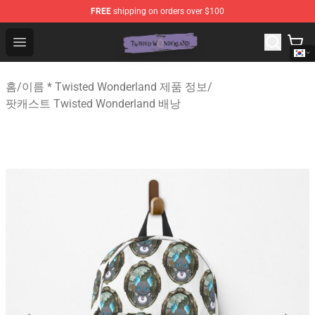
FREE
shipping on orders over $100
Twisted Wonderland Store - Official Twisted Wonderlan
Open menu
홈
/
이름 * Twisted Wonderland 제품 정보
/
팟캐스트 Twisted Wonderland 배낭