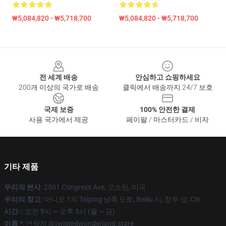
₩5,084,820 - ₩5,718,700
₩5,084,820 - ₩5,718,700
Footer
전 세계 배송
안심하고 쇼핑하세요
200개 이상의 국가로 배송
클릭에서 배송까지 24/7 보호
국제 보증
100% 안전한 결제
사용 국가에서 제공
페이팔 / 마스터카드 / 비자
기타 제품
우리의 본사
: 2501 Congress Ave, 오스틴, 미국
우리의 창고
: 아니오 1의 Taiping 남쪽 도로, Beiliu 시, 장쑤 성, CN
시간 :
: 오전 9시 ~ 오후 5시 (월 ~ 금)
이름 *
: 연락처 @twistedwonderland.store