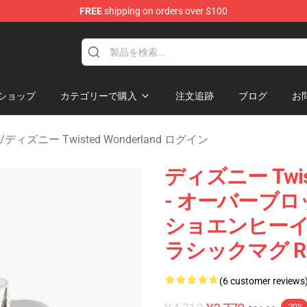
FREE
shipping on orders over $100
and Merchandise Shop
ショップ
カテゴリーで購入
注文追跡
ブログ
お
/
ディズニー Twisted Wonderland ログイン
ディズニー Twis
- オーバーブロット!
ショエンヒーイト) (
ラシックマグ RB
(6 customer reviews