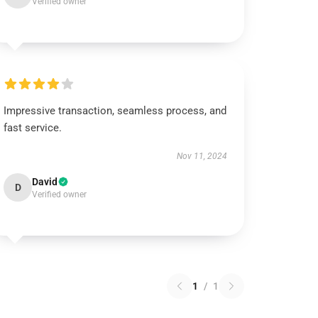
Verified owner
Impressive transaction, seamless process, and
fast service.
Nov 11, 2024
David
D
Verified owner
1
/
1