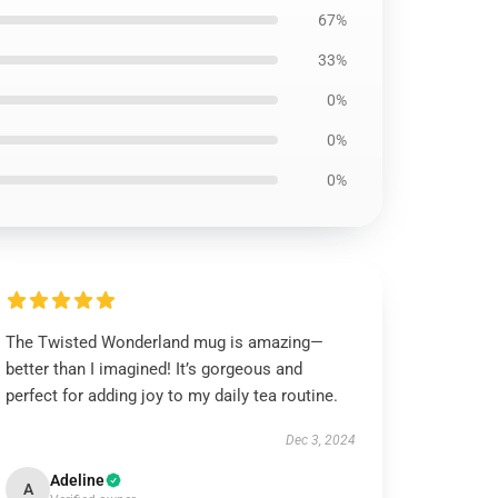
67%
33%
0%
0%
0%
The Twisted Wonderland mug is amazing—
better than I imagined! It’s gorgeous and
perfect for adding joy to my daily tea routine.
Dec 3, 2024
Adeline
A