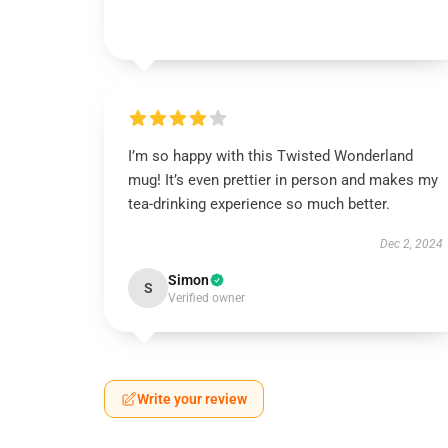
I’m so happy with this Twisted Wonderland
mug! It’s even prettier in person and makes my
tea-drinking experience so much better.
Dec 2, 2024
Simon
S
Verified owner
Write your review