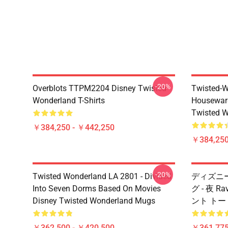
-20%
Overblots TTPM2204 Disney Twisted
Twisted-W
Wonderland T-Shirts
Housewar
Twisted W
￥384,250 - ￥442,250
￥384,250
-20%
Twisted Wonderland LA 2801 - Divided
ディズニー T
Into Seven Dorms Based On Movies
グ - 夜 
Disney Twisted Wonderland Mugs
ント トート
￥362,500 - ￥420,500
￥361,775