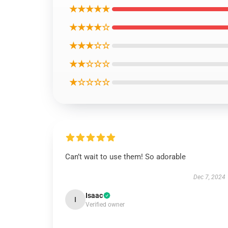
★★★★★
★★★★☆
★★★☆☆
★★☆☆☆
★☆☆☆☆
Can’t wait to use them! So adorable
Dec 7, 2024
Isaac
I
Verified owner