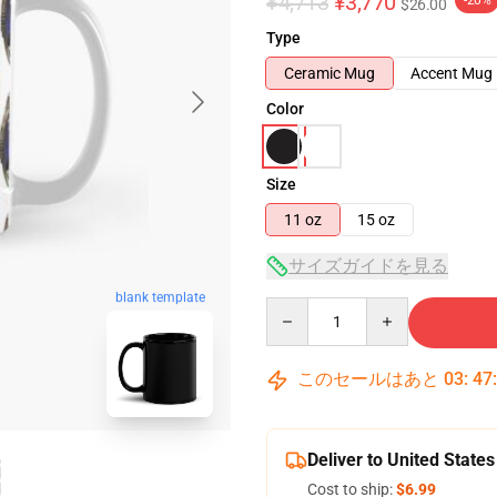
¥4,713
¥3,770
-20%
$26.00
Type
Ceramic Mug
Accent Mug
Color
Size
11 oz
15 oz
サイズガイドを見る
blank template
Quantity
このセールはあと
03
:
47
Deliver to United States
Cost to ship:
$6.99