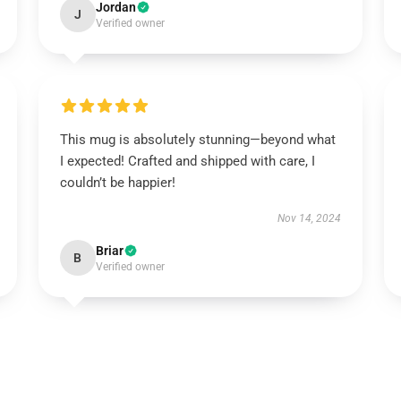
Jordan
J
Verified owner
This mug is absolutely stunning—beyond what
I expected! Crafted and shipped with care, I
couldn’t be happier!
Nov 14, 2024
Briar
B
Verified owner