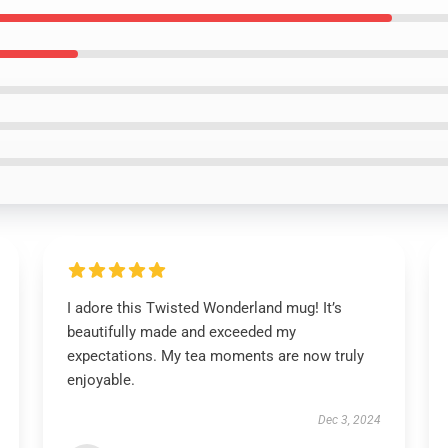
I adore this Twisted Wonderland mug! It’s
beautifully made and exceeded my
expectations. My tea moments are now truly
enjoyable.
Dec 3, 2024