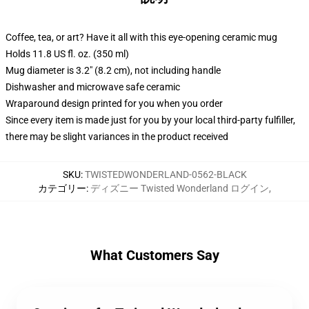
Coffee, tea, or art? Have it all with this eye-opening ceramic mug
Holds 11.8 US fl. oz. (350 ml)
Mug diameter is 3.2" (8.2 cm), not including handle
Dishwasher and microwave safe ceramic
Wraparound design printed for you when you order
Since every item is made just for you by your local third-party fulfiller,
there may be slight variances in the product received
SKU
:
TWISTEDWONDERLAND-0562-BLACK
カテゴリー
:
ディズニー Twisted Wonderland ログイン
,
What Customers Say