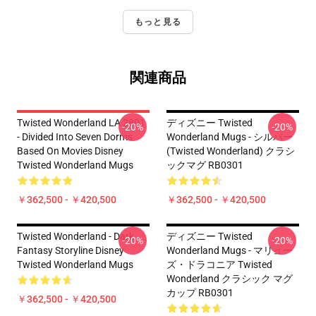
もっと見る
関連商品
Twisted Wonderland LA 2801
ディズニー Twisted
-20%
-20%
- Divided Into Seven Dorms
Wonderland Mugs - シルバー
Based On Movies Disney
(Twisted Wonderland) クラシ
Twisted Wonderland Mugs
ックマグ RB0301
￥362,500 - ￥420,500
￥362,500 - ￥420,500
Twisted Wonderland - Dark
ディズニー Twisted
-20%
-20%
Fantasy Storyline Disney
Wonderland Mugs - マリュー
Twisted Wonderland Mugs
ズ・ドラコニア Twisted
Wonderland クラシック マグ
カップ RB0301
￥362,500 - ￥420,500