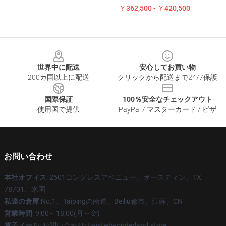
￥362,500 - ￥420,500
Footer
世界中に配送
安心してお買い物
200カ国以上に配送
クリックから配送まで24/7保護
国際保証
100％安全なチェックアウト
使用国で提供
PayPal / マスターカード / ビザ
お問い合わせ
本社オフィス
: 2501コングレスアベニュー、オースティン、TX
78701、米国
私達の倉庫
:No.1、Taipingの南道、Beiliu都市、江蘇、CN
営業時間
: 9:00～18:00(月～金)
電子メール
: お問い合わせ: twistedwonderland.store