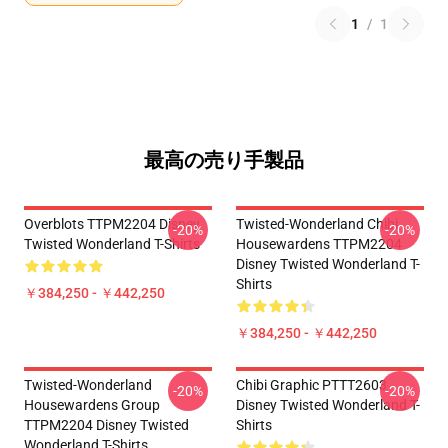
1
/
1
最高の売り手製品
Overblots TTPM2204 Disney
Twisted-Wonderland Chibi
-20%
-20%
Twisted Wonderland T-Shirts
Housewardens TTPM2204
Disney Twisted Wonderland T-
Shirts
￥384,250 - ￥442,250
￥384,250 - ￥442,250
Twisted-Wonderland
Chibi Graphic PTTT2603
-20%
-20%
Housewardens Group
Disney Twisted Wonderland T-
TTPM2204 Disney Twisted
Shirts
Wonderland T-Shirts