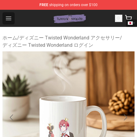
FREE
shipping on orders over $100
Twisted Wonderland Store - Official Twisted Wonderlan
Open menu
ホーム
/
ディズニー Twisted Wonderland アクセサリー
/
ディズニー Twisted Wonderland ログイン