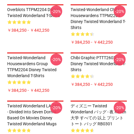
Overblots TTPM2204 Disney
Twisted-Wonderland Chibi
-20%
-20%
Twisted Wonderland T-Shirts
Housewardens TTPM2204
Disney Twisted Wonderland T-
Shirts
￥384,250 - ￥442,250
￥384,250 - ￥442,250
Twisted-Wonderland
Chibi Graphic PTTT2603
-20%
-20%
Housewardens Group
Disney Twisted Wonderland T-
TTPM2204 Disney Twisted
Shirts
Wonderland T-Shirts
￥384,250 - ￥442,250
￥384,250 - ￥442,250
Twisted Wonderland LA 2801
ディズニー Twisted
-20%
-20%
- Divided Into Seven Dorms
Wonderland バッグ - 夜 Raven
Based On Movies Disney
大学 すべての 以上 プリント
Twisted Wonderland Mugs
トート バッグ RB0301