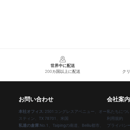
Footer
世界中に配送
200カ国以上に配送
クリ
お問い合わせ
会社案内
本社オフィス
: 2501コングレスアベニュー、オー
私たちにつ
スティン、TX 78701、米国
利用規約
私達の倉庫
:No.1、Taipingの南道、Beiliu都市、
プライバシ