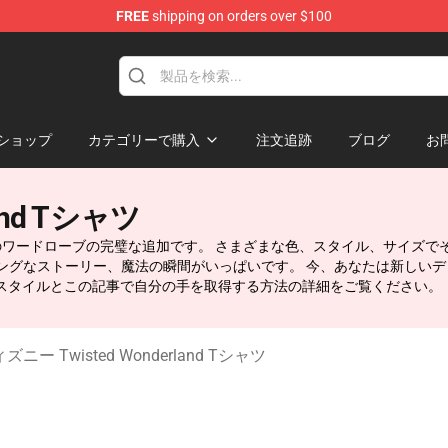
FREE
shipping on orders over $100
and Merchandise Shop
ショップ
カテゴリーで購入
注文追跡
ブログ
お
and Tシャツ
は、あなたのワードローブの完璧な追加です。 さまざまな色、スタイル、サイズでそ
サイティングなストーリー、魔法の瞬間がいっぱいです。 今、あなたは新し
らのユニークなスタイルとこの記事で自分の手を取得する方法の詳細をご覧ください。
ズニー Twisted Wonderland Tシャツ