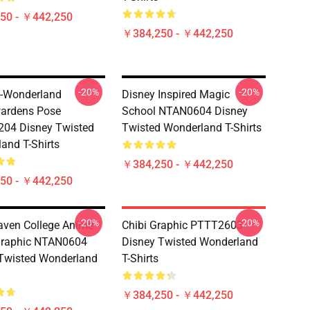
50 - ￥442,250
￥384,250 - ￥442,250
-20%
-20%
d-Wonderland
Disney Inspired Magic
ardens Pose
School NTAN0604 Disney
04 Disney Twisted
Twisted Wonderland T-Shirts
and T-Shirts
￥384,250 - ￥442,250
50 - ￥442,250
-20%
-20%
aven College Anime
Chibi Graphic PTTT2603
raphic NTAN0604
Disney Twisted Wonderland
Twisted Wonderland
T-Shirts
￥384,250 - ￥442,250