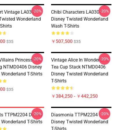
-20%
-20%
Art Vintage LA0307
Chibi Characters LA0307
Twisted Wonderland
Disney Twisted Wonderland
Shirts
Wash T-Shirts
00
￥507,500
$35
$35
-20%
-20%
Villains Princess And
Vintage Alice In Wonderland
og NTMD0406 Disney
Tea Cup Stack NTMD0406
 Wonderland T-Shirts
Disney Twisted Wonderland
T-Shirts
00
$35
￥384,250 - ￥442,250
-20%
-20%
ots TTPM2204 Disney
Diasmonia TTPM2204
 Wonderland T-Shirts
Disney Twisted Wonderland
T-Shirts