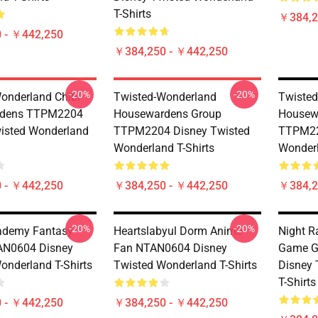
T-Shirts
￥384,2
 - ￥442,250
￥384,250 - ￥442,250
-20%
-20%
onderland Chibi
Twisted-Wonderland
Twiste
dens TTPM2204
Housewardens Group
Housew
isted Wonderland
TTPM2204 Disney Twisted
TTPM22
Wonderland T-Shirts
Wonderl
 - ￥442,250
￥384,250 - ￥442,250
￥384,2
-20%
-20%
cademy Fantasy
Heartslabyul Dorm Anime
Night R
N0604 Disney
Fan NTAN0604 Disney
Game G
onderland T-Shirts
Twisted Wonderland T-Shirts
Disney 
T-Shirts
 - ￥442,250
￥384,250 - ￥442,250