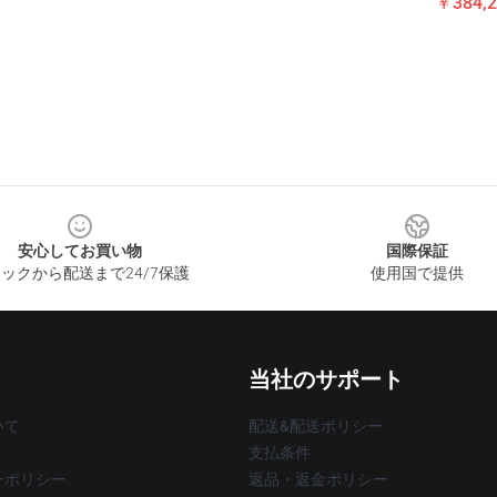
￥384,2
安心してお買い物
国際保証
ックから配送まで24/7保護
使用国で提供
当社のサポート
いて
配送&配送ポリシー
支払条件
ーポリシー
返品・返金ポリシー