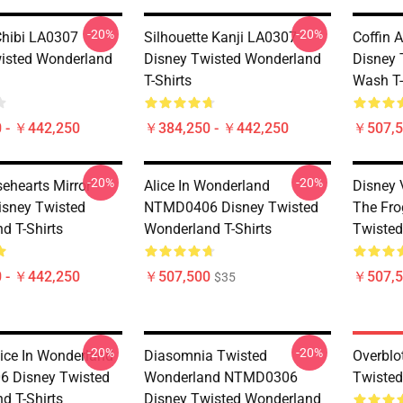
-20%
-20%
Chibi LA0307
Silhouette Kanji LA0307
Coffin 
isted Wonderland
Disney Twisted Wonderland
Disney 
T-Shirts
Wash T-
 - ￥442,250
￥384,250 - ￥442,250
￥507,5
-20%
-20%
sehearts Mirror
Alice In Wonderland
Disney 
sney Twisted
NTMD0406 Disney Twisted
The Fr
d T-Shirts
Wonderland T-Shirts
Twisted
 - ￥442,250
￥507,500
￥507,5
$35
-20%
-20%
lice In Wonderland
Diasomnia Twisted
Overbl
 Disney Twisted
Wonderland NTMD0306
Twisted
d T-Shirts
Disney Twisted Wonderland