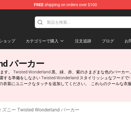
FREE
shipping on orders over $100
and Merchandise Shop
ショップ
カテゴリーで購入
注文追跡
ブログ
お
land パーカー
wisted Wonderland 黒、緑、赤、紫のさまざまな色のパーカー。
披露する準備をしなさい Twisted Wonderland スタイリッシュな
カーは、すべての衣装にユニークなタッチを追加してください。. これらのクー
ズニー Twisted Wonderland パーカー