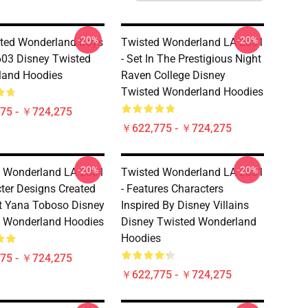
-20%
-20%
sted Wonderland Boys
Twisted Wonderland LA 2801
03 Disney Twisted
- Set In The Prestigious Night
land Hoodies
Raven College Disney
Twisted Wonderland Hoodies
75 - ￥724,275
￥622,775 - ￥724,275
-20%
-20%
 Wonderland LA 2801
Twisted Wonderland LA 2801
cter Designs Created
- Features Characters
st Yana Toboso Disney
Inspired By Disney Villains
 Wonderland Hoodies
Disney Twisted Wonderland
Hoodies
75 - ￥724,275
￥622,775 - ￥724,275