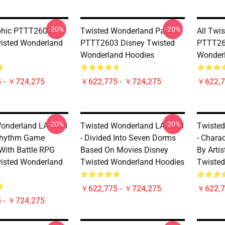
-20%
-20%
phic PTTT2603
Twisted Wonderland Pack
All Twi
isted Wonderland
PTTT2603 Disney Twisted
PTTT26
Wonderland Hoodies
Wonder
 - ￥724,275
￥622,775 - ￥724,275
￥622,7
-20%
-20%
onderland LA 2801
Twisted Wonderland LA 2801
Twisted
 Rhythm Game
- Divided Into Seven Dorms
- Chara
With Battle RPG
Based On Movies Disney
By Arti
isted Wonderland
Twisted Wonderland Hoodies
Twisted
￥622,775 - ￥724,275
￥622,7
 - ￥724,275