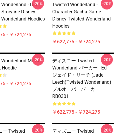
-20%
-20%
 Wonderland - Dark
Twisted Wonderland -
 Storyline Disney
Character Gacha Game
 Wonderland Hoodies
Disney Twisted Wonderland
Hoodies
75 - ￥724,275
￥622,775 - ￥724,275
-20%
-20%
 Wonderland Movic
ディズニー Twisted
 Hoodie
Wonderland パーカー - Eel!
ジェイド・リーチ (Jade
Leech)Twisted Wonderland)
75 - ￥724,275
プルオーバーパーカー
RB0301
￥622,775 - ￥724,275
-20%
-20%
 Twisted
ディズニー Twisted