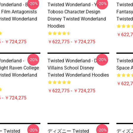
-20%
-20%
onderland - Based
Twisted Wonderland - Yana
Twisted
 Film Antagonists
Toboso Character Design
Fantasy
isted Wonderland
Disney Twisted Wonderland
Twisted
Hoodies
￥622,7
 - ￥724,275
￥622,775 - ￥724,275
-20%
-20%
onderland -
Twisted Wonderland - Disney
Twisted
ight Raven College
Villains School Disney
Space A
isted Wonderland
Twisted Wonderland Hoodies
￥622,7
￥622,775 - ￥724,275
 - ￥724,275
-20%
-20%
Twisted
ディズニー Twisted
ディズニー