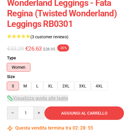
Wonderland Leggings - Fata
Regina (Twisted Wonderland)
Leggings RB0301
(3 customer reviews)
€33.29
€26.63
-20%
$28.95
Type
Women
Size
S
M
L
XL
2XL
3XL
4XL
Visualizza guida alle taglie
Quantity
AGGIUNGI AL CARRELLO
Questa vendita termina tra
02
:
28
:
54