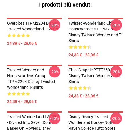
I prodotti più venduti
Overblots TTPM2204 Disney
Twisted-Wonderland Chibi
-20%
-20%
Twisted Wonderland T-Shirts
Housewardens TTPM2204
Disney Twisted Wonderland T-
Shirts
24,38 € - 28,06 €
24,38 € - 28,06 €
Twisted-Wonderland
Chibi Graphic PTTT2603
-20%
-20%
Housewardens Group
Disney Twisted Wonderland T-
TTPM2204 Disney Twisted
Shirts
Wonderland T-Shirts
24,38 € - 28,06 €
24,38 € - 28,06 €
Twisted Wonderland LA 2801
Disney Disney Twisted
-20%
-20%
- Divided Into Seven Dorms
Wonderland Borse - Notte
Based On Movies Disney
Raven College Tutto Sopra