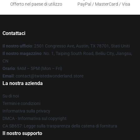
Offerto nel paese di utilizzo
PayPal / MasterCard / Visa
Contattaci
Il nostro ufficio
: 2501 Congresso Ave, Austin, TX 78701, Stati Uniti
Il nostro magazzino
: No. 1, Taiping South Road, Beiliu City, Jiangsu,
CN
Orario
: 9AM – 5PM (Mon – Fri)
Email
: contact@twistedwonderland.store
La nostra azienda
Su di noi
Termini e condizioni
Informativa sulla privacy
DMCA - Informativa sul copyright
CA SB657: Legge sulla trasparenza della catena di fornitura
Il nostro supporto