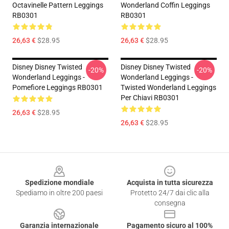
Octavinelle Pattern Leggings
Wonderland Coffin Leggings
RB0301
RB0301
26,63 €
$28.95
26,63 €
$28.95
Disney Disney Twisted
Disney Disney Twisted
-20%
-20%
Wonderland Leggings -
Wonderland Leggings -
Pomefiore Leggings RB0301
Twisted Wonderland Leggings
Per Chiavi RB0301
26,63 €
$28.95
26,63 €
$28.95
Footer
Spedizione mondiale
Acquista in tutta sicurezza
Spediamo in oltre 200 paesi
Protetto 24/7 dai clic alla
consegna
Garanzia internazionale
Pagamento sicuro al 100%