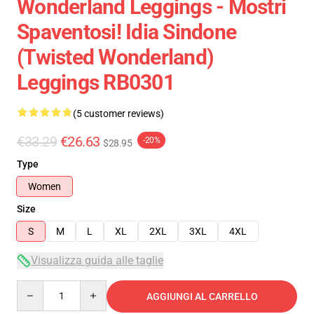
Wonderland Leggings - Mostri
Spaventosi! Idia Sindone
(Twisted Wonderland)
Leggings RB0301
(5 customer reviews)
€33.29
€26.63
-20%
$28.95
Type
Women
Size
S
M
L
XL
2XL
3XL
4XL
Visualizza guida alle taglie
Quantity
AGGIUNGI AL CARRELLO