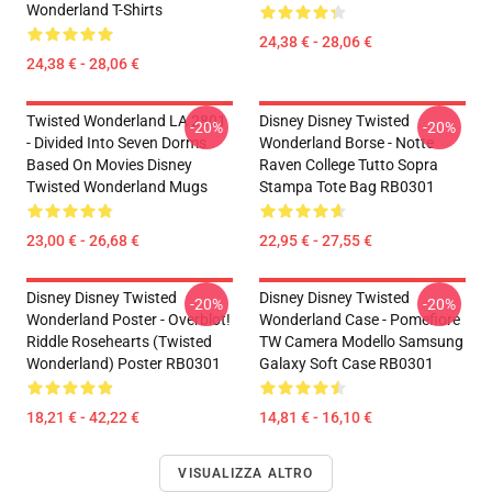
Wonderland T-Shirts
24,38 € - 28,06 €
24,38 € - 28,06 €
Twisted Wonderland LA 2801
Disney Disney Twisted
-20%
-20%
- Divided Into Seven Dorms
Wonderland Borse - Notte
Based On Movies Disney
Raven College Tutto Sopra
Twisted Wonderland Mugs
Stampa Tote Bag RB0301
23,00 € - 26,68 €
22,95 € - 27,55 €
Disney Disney Twisted
Disney Disney Twisted
-20%
-20%
Wonderland Poster - Overblot!
Wonderland Case - Pomefiore
Riddle Rosehearts (Twisted
TW Camera Modello Samsung
Wonderland) Poster RB0301
Galaxy Soft Case RB0301
18,21 € - 42,22 €
14,81 € - 16,10 €
VISUALIZZA ALTRO