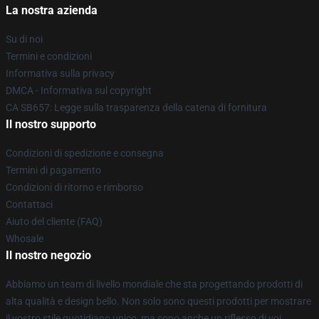
La nostra azienda
Su di noi
Termini e condizioni
Informativa sulla privacy
DMCA - Informativa sul copyright
CA SB657: Legge sulla trasparenza della catena di fornitura
Il nostro supporto
Condizioni di spedizione e consegna
Termini di pagamento
Condizioni di ritorno e rimborso
Contattaci
Aiuto del cliente (FAQ)
Whosale
Il nostro negozio
Abbiamo un team di livello mondiale che sta progettando prodotti di
alta qualità e design bello. Non solo sono questi prodotti per mostrare
il vostro stile quotidiano unico, ma sono anche un riflesso di voi.