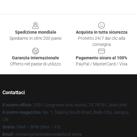
Footer
Spedizione mondiale
Acquista in tutta sicurezza
Spediamo in oltre 200 paesi
Protetto 24/7 dai clic alla
consegna
Garanzia internazionale
Pagamento sicuro al 100%
Offerto nel paese di utilizzo
PayPal / MasterCard / Visa
Contattaci
Il nostro ufficio
: 2501 Congresso Ave, Austin, TX 78701, Stati Uniti
Il nostro magazzino
: No. 1, Taiping South Road, Beiliu City, Jiangsu,
CN
Orario
: 9AM – 5PM (Mon – Fri)
Email
: contact@twistedwonderland.store