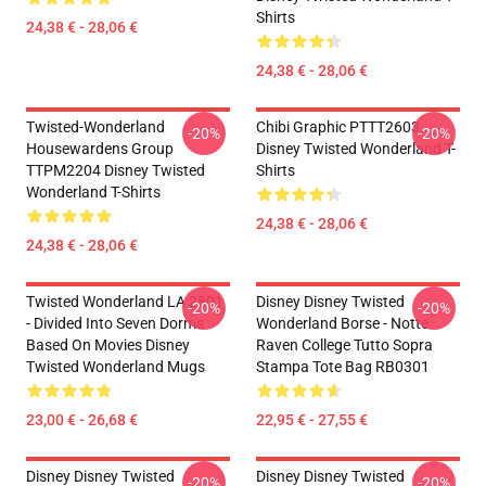
Shirts
24,38 € - 28,06 €
24,38 € - 28,06 €
Twisted-Wonderland
Chibi Graphic PTTT2603
-20%
-20%
Housewardens Group
Disney Twisted Wonderland T-
TTPM2204 Disney Twisted
Shirts
Wonderland T-Shirts
24,38 € - 28,06 €
24,38 € - 28,06 €
Twisted Wonderland LA 2801
Disney Disney Twisted
-20%
-20%
- Divided Into Seven Dorms
Wonderland Borse - Notte
Based On Movies Disney
Raven College Tutto Sopra
Twisted Wonderland Mugs
Stampa Tote Bag RB0301
23,00 € - 26,68 €
22,95 € - 27,55 €
Disney Disney Twisted
Disney Disney Twisted
-20%
-20%