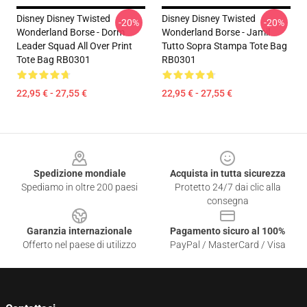
Disney Disney Twisted
Disney Disney Twisted
-20%
-20%
Wonderland Borse - Dorm
Wonderland Borse - Jamil
Leader Squad All Over Print
Tutto Sopra Stampa Tote Bag
Tote Bag RB0301
RB0301
22,95 € - 27,55 €
22,95 € - 27,55 €
Footer
Spedizione mondiale
Acquista in tutta sicurezza
Spediamo in oltre 200 paesi
Protetto 24/7 dai clic alla
consegna
Garanzia internazionale
Pagamento sicuro al 100%
Offerto nel paese di utilizzo
PayPal / MasterCard / Visa