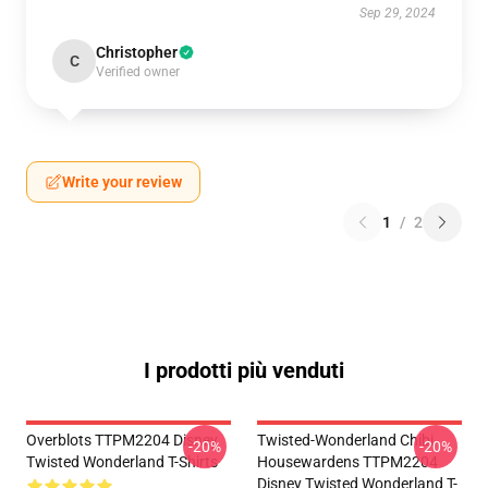
Sep 29, 2024
Christopher
C
Verified owner
Write your review
1
/
2
I prodotti più venduti
Overblots TTPM2204 Disney
Twisted-Wonderland Chibi
-20%
-20%
Twisted Wonderland T-Shirts
Housewardens TTPM2204
Disney Twisted Wonderland T-