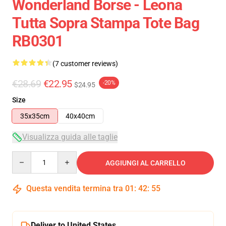
Wonderland Borse - Leona
Tutta Sopra Stampa Tote Bag
RB0301
(7 customer reviews)
€28.69
€22.95
-20%
$24.95
Size
35x35cm
40x40cm
Visualizza guida alle taglie
Quantity
AGGIUNGI AL CARRELLO
Questa vendita termina tra
01
:
42
:
54
Deliver to United States