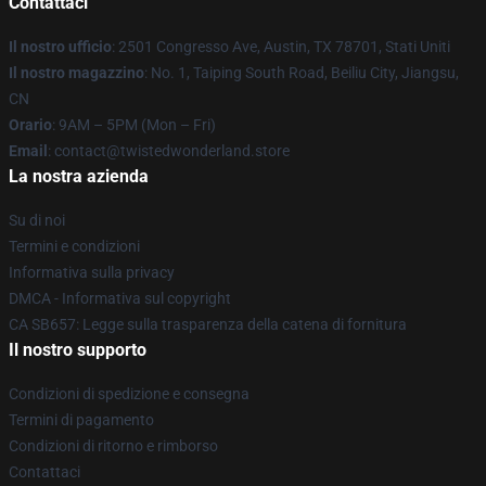
Contattaci
Il nostro ufficio
: 2501 Congresso Ave, Austin, TX 78701, Stati Uniti
Il nostro magazzino
: No. 1, Taiping South Road, Beiliu City, Jiangsu,
CN
Orario
: 9AM – 5PM (Mon – Fri)
Email
: contact@twistedwonderland.store
La nostra azienda
Su di noi
Termini e condizioni
Informativa sulla privacy
DMCA - Informativa sul copyright
CA SB657: Legge sulla trasparenza della catena di fornitura
Il nostro supporto
Condizioni di spedizione e consegna
Termini di pagamento
Condizioni di ritorno e rimborso
Contattaci