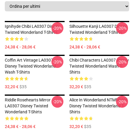
Ignihyde Chibi LA0307 Disney
Silhouette Kanji LA0307 Disney
-20%
-20%
Twisted Wonderland T-Shirts
Twisted Wonderland T-Shirts
24,38 € - 28,06 €
24,38 € - 28,06 €
Coffin Art Vintage LA0307
Chibi Characters LA0307 Disney
-20%
-20%
Disney Twisted Wonderland
Twisted Wonderland Wash T-
Wash T-Shirts
Shirts
32,20 €
$35
32,20 €
$35
Riddle Rosehearts Mirror
Alice In Wonderland NTMD0406
-20%
-20%
LA0307 Disney Twisted
Disney Twisted Wonderland T-
Wonderland T-Shirts
Shirts
24,38 € - 28,06 €
32,20 €
$35