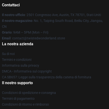
Contattaci
Il nostro ufficio
: 2501 Congresso Ave, Austin, TX 78701, Stati Uniti
Il nostro magazzino
: No. 1, Taiping South Road, Beiliu City, Jiangsu,
CN
Orario
: 9AM – 5PM (Mon – Fri)
Email
: contact@twistedwonderland.store
La nostra azienda
Su di noi
Termini e condizioni
Informativa sulla privacy
DMCA - Informativa sul copyright
CA SB657: Legge sulla trasparenza della catena di fornitura
Il nostro supporto
Condizioni di spedizione e consegna
Termini di pagamento
Condizioni di ritorno e rimborso