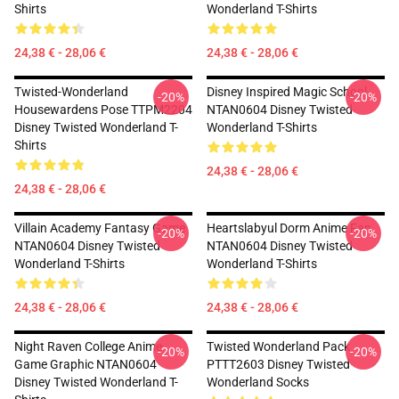
Shirts
Wonderland T-Shirts
24,38 € - 28,06 €
24,38 € - 28,06 €
Twisted-Wonderland
Disney Inspired Magic School
-20%
-20%
Housewardens Pose TTPM2204
NTAN0604 Disney Twisted
Disney Twisted Wonderland T-
Wonderland T-Shirts
Shirts
24,38 € - 28,06 €
24,38 € - 28,06 €
Villain Academy Fantasy Game
Heartslabyul Dorm Anime Fan
-20%
-20%
NTAN0604 Disney Twisted
NTAN0604 Disney Twisted
Wonderland T-Shirts
Wonderland T-Shirts
24,38 € - 28,06 €
24,38 € - 28,06 €
Night Raven College Anime
Twisted Wonderland Pack
-20%
-20%
Game Graphic NTAN0604
PTTT2603 Disney Twisted
Disney Twisted Wonderland T-
Wonderland Socks