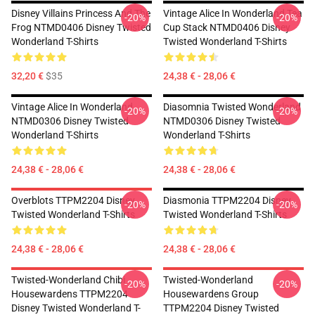
Disney Villains Princess And The
Vintage Alice In Wonderland Tea
-20%
-20%
Frog NTMD0406 Disney Twisted
Cup Stack NTMD0406 Disney
Wonderland T-Shirts
Twisted Wonderland T-Shirts
32,20 €
$35
24,38 € - 28,06 €
Vintage Alice In Wonderland
Diasomnia Twisted Wonderland
-20%
-20%
NTMD0306 Disney Twisted
NTMD0306 Disney Twisted
Wonderland T-Shirts
Wonderland T-Shirts
24,38 € - 28,06 €
24,38 € - 28,06 €
Overblots TTPM2204 Disney
Diasmonia TTPM2204 Disney
-20%
-20%
Twisted Wonderland T-Shirts
Twisted Wonderland T-Shirts
24,38 € - 28,06 €
24,38 € - 28,06 €
Twisted-Wonderland Chibi
Twisted-Wonderland
-20%
-20%
Housewardens TTPM2204
Housewardens Group
Disney Twisted Wonderland T-
TTPM2204 Disney Twisted